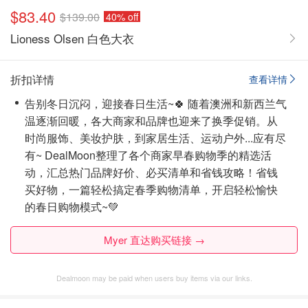
$83.40
$139.00
40% off
Lioness Olsen 白色大衣
折扣详情
查看详情
告别冬日沉闷，迎接春日生活~🍀 随着澳洲和新西兰气
温逐渐回暖，各大商家和品牌也迎来了换季促销。从
时尚服饰、美妆护肤，到家居生活、运动户外...应有尽
有~ DealMoon整理了各个商家早春购物季的精选活
动，汇总热门品牌好价、必买清单和省钱攻略！省钱
买好物，一篇轻松搞定春季购物清单，开启轻松愉快
的春日购物模式~💚
Myer 直达购买链接 →
Dealmoon may be paid when users buy items via our links.