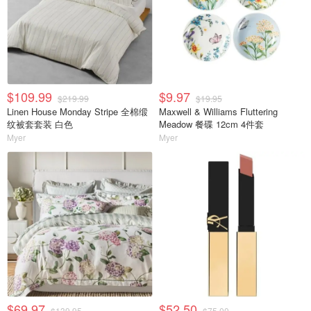
$109.99
$9.97
$219.99
$19.95
Linen House Monday Stripe 全棉缎
Maxwell & Williams Fluttering
纹被套套装 白色
Meadow 餐碟 12cm 4件套
Myer
Myer
$69.97
$52.50
$139.95
$75.00