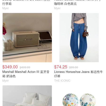
行李箱
咖啡杯 白色斑点
Myer
Myer
$349.00
$74.25
$499.99
$99.00
Marshall Marshall Acton III 蓝牙音
Lioness Horseshoe Jeans 标志性牛
箱 奶油色
仔裤
Myer
THE ICONIC