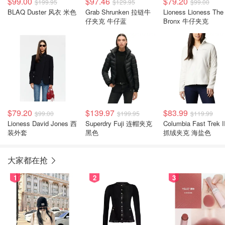
$99.00
$97.46
$79.20
$199.95
$129.95
$99.00
BLAQ Duster 风衣 米色
Grab Shrunken 拉链牛
Lioness Lioness The
仔夹克 牛仔蓝
Bronx 牛仔夹克
$79.20
$139.97
$83.99
$99.00
$199.95
$119.99
Lioness David Jones 西
Superdry Fuji 连帽夹克
Columbia Fast Trek I
装外套
黑色
抓绒夹克 海盐色
大家都在抢
1
2
3