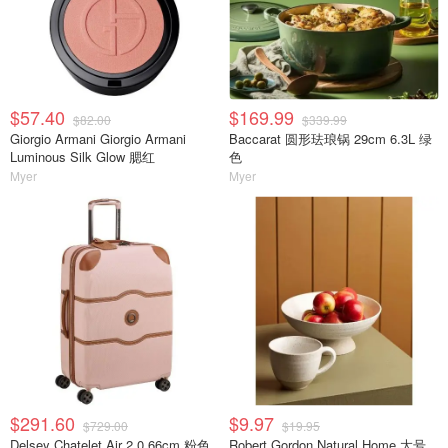
$57.40
$169.99
$82.00
$339.99
Giorgio Armani Giorgio Armani
Baccarat 圆形珐琅锅 29cm 6.3L 绿
Luminous Silk Glow 腮红
色
Myer
Myer
$291.60
$9.97
$729.00
$19.95
Delsey Chatelet Air 2.0 66cm 粉色
Robert Gordon Natural Home 大号