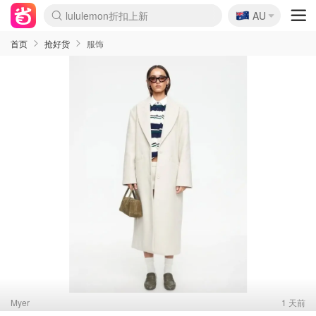
lululemon折扣上新
🇦🇺
Sasa美妆护肤3.5折
AU
SSENSE年中2.5折
FreshBeauty好价汇总
Cettire降价+叠9折
WWS Coles超市实拍
viagogo二手票捡漏
Myer超级周末
The Outnet奢牌1折起
David Jones 3折起
Flannels大牌1折
Perfumes Club护肤1折
AMIRO面罩$251
Amazon折扣汇总
eToro入金$200送$50
Amazon数码好物
ICONIC本周7.5折
ThedoubleF高奢地板价
Moose Knuckles 6折
丝芙兰5折起
EUFY摄像头$98
Selenichast首饰2折
Trip机票酒店促销
YSL送5件彩妆礼
Amazon家居好物
Amazon美妆护肤
雅漾大喷$8
过敏原检测盒$33
伊索独家赠50ml沐浴露
科颜氏高保湿面霜$29
SEALIFE海洋馆门票6折
丝塔芙大白罐$16
订阅Newsletter送香薰
Cult Beauty 6.8折
Harrods圣诞日历$525
LN-CC奢牌私促3折
d'Alba空姐喷雾$16
EVE LOM套装£56
Bernardelli独家4折
Adore Beauty 6折起
CT圣诞日历
Mytheresa奢品2.7折
Luxury Escapes 9折
Currentbody美容仪$881
MOON Garden Live
Roborock扫地机$649
Tingo Life水杯$24
Valentino官网5折
CR洗护套装$23
修丽可4件套$159
Myer彩妆2件7折
GANNI官网4.5折
Stylevana韩妆4折
Tessabit高奢8.5折
OGX洗发水$11
Amazon阿德莱德次日达
卡诗8.5折+赠礼
Philips Hue灯具8折
首页
抢好货
服饰
Myer
1 天前