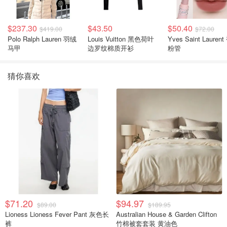
$237.30
$43.50
$50.40
$419.00
$72.00
Polo Ralph Lauren 羽绒
Louis Vuitton 黑色荷叶
Yves Saint Laurent
马甲
边罗纹棉质开衫
粉管
猜你喜欢
$71.20
$94.97
$89.00
$189.95
Lioness Lioness Fever Pant 灰色长
Australian House & Garden Clifton
裤
竹棉被套套装 黄油色