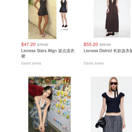
$47.20
$55.20
$79.00
$99.00
Lioness Stars Align 波点连衣
Lioness District 长款连
裙
David Jones
David Jones