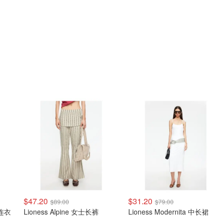
$47.20
$31.20
$89.00
$79.00
Lioness Alpine 女士长裤
Lioness Modernita 中长裙