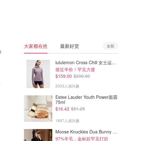
🇦🇺
澳洲
🇳🇿
新西兰
大家都在抢
最新好货
全部
享
lululemon Cross Chill 女士运动外套
接近半价！罕见力度
$159.00
$299.00
2033人感兴趣
Estee Lauder Youth Power面霜
75ml
$16.42
$51.25
1897人感兴趣
Moose Knuckles Dua Bunny 羊毛混纺针织夹克
97%羊毛，金标款罕见打折