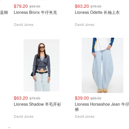
$79.20
$63.20
$99.00
$79.00
Lioness Bronx 牛仔夹克
Lioness Odette 长袖上衣
David Jones
David Jones
$63.20
$39.00
$79.00
$89.00
衣
Lioness Shadow 羊毛开衫
Lioness Horseshoe Jean 牛
裤
David Jones
David Jones