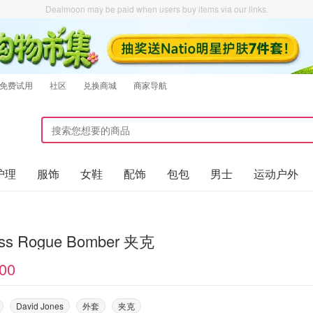
Dealmoon may be paid when users buy items via our links.
免费试用
社区
兑换商城
商家导航
护理
服饰
女鞋
配饰
包包
男士
运动户外
Lioness Rogue Bomber 夹克
00
David Jones
外套
夹克