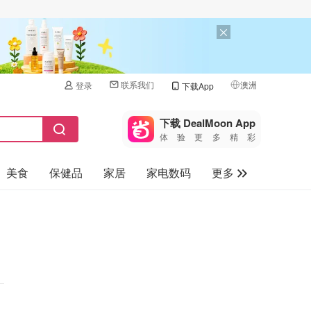
联系我们
澳洲
登录
下载App
🇺🇸
美国
下载 DealMoon App
体验更多精彩
🇨🇳
中国
美食
保健品
家居
家电数码
更多
🇨🇦
加拿大
🇬🇧
汽车
英国
旅游
🇩🇪
德国
母婴儿童
🇫🇷
法国
🇮🇹
意大利