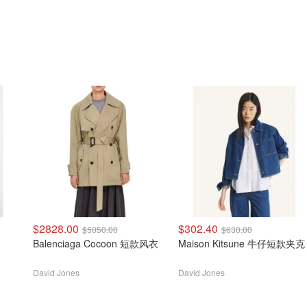
$2828.00
$302.40
$5050.00
$630.00
Balenciaga Cocoon 短款风衣
Maison Kitsune 牛仔短款夹克
David Jones
David Jones