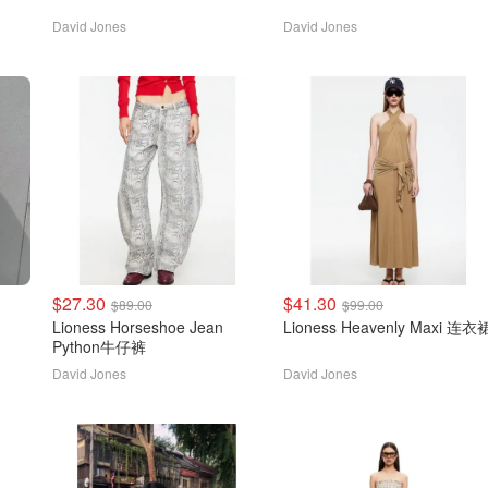
David Jones
David Jones
$27.30
$41.30
$89.00
$99.00
Lioness Horseshoe Jean
Lioness Heavenly Maxi 连衣
Python牛仔裤
David Jones
David Jones