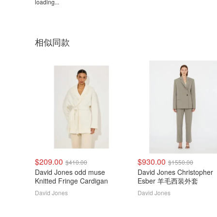
loading...
相似同款
$209.00
$930.00
$410.00
$1550.00
David Jones odd muse
David Jones Christopher
Knitted Fringe Cardigan
Esber 羊毛西装外套
David Jones
David Jones