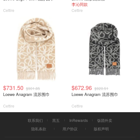
李沁同款
Cettire
Cettire
$731.50
$672.96
$901.85
$920.51
Loewe Anagram 流苏围巾
Loewe Anagram 流苏围巾
Cettire
Cettire
联系我们
黑五
InRewards
饭团外卖
隐私条款
用户协议
版权声明