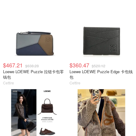
$467.21
$360.47
$638.28
$520.12
Loewe LOEWE Puzzle 拉链卡包零
Loewe LOEWE Puzzle Edge 卡包钱
钱包
包
Cettire
Cettire