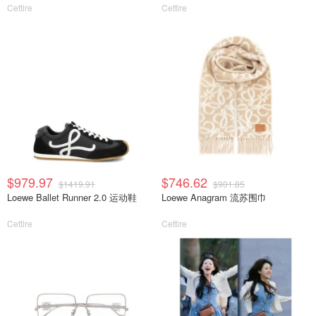
Cettire
Cettire
$979.97
$746.62
$1419.91
$901.85
Loewe Ballet Runner 2.0 运动鞋
Loewe Anagram 流苏围巾
Cettire
Cettire