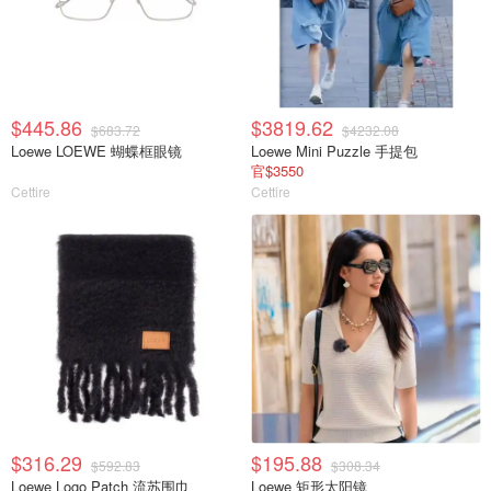
$445.86
$3819.62
$683.72
$4232.08
Loewe LOEWE 蝴蝶框眼镜
Loewe Mini Puzzle 手提包
官$3550
Cettire
Cettire
$316.29
$195.88
$592.83
$308.34
Loewe Logo Patch 流苏围巾
Loewe 矩形太阳镜