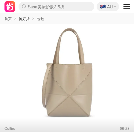
🇦🇺
Sasa美妆护肤3.5折
AU
lululemon折扣上新
SSENSE年中3折
FreshBeauty好价汇总
Cettire降价+叠9折
WWS Coles超市实拍
viagogo二手票捡漏
Myer超级周末1折
The Outnet奢牌1折起
David Jones 3折起
Flannels大牌1折
Perfumes Club护肤1折
AMIRO返校季6.2折
Amazon折扣汇总
eToro入金$200送$50
Amazon数码好物
ICONIC本周7.5折
ThedoubleF高奢地板价
Moose Knuckles 6折
丝芙兰5折起
EUFY官网3.7折起
Selenichast首饰2折
Trip机票酒店促销
YSL送5件彩妆礼
Amazon家居好物
Amazon美妆护肤
雅漾大喷$8
过敏原检测盒$33
伊索独家赠50ml沐浴露
科颜氏清仓3折
SEALIFE海洋馆门票6折
丝塔芙大白罐$16
订阅Newsletter送香薰
Cult Beauty 6.8折
Harrods圣诞日历2.3折
LN-CC奢牌私促3折
d'Alba空姐喷雾$16
EVE LOM套装逆天2折
Bernardelli独家4折
Adore Beauty 6折起
CT圣诞日历
Mytheresa奢品2.7折
Luxury Escapes 9折
Currentbody美容仪9折
MOON Garden Live
Roborock扫地机3.7折
Tingo Life水杯$24
Valentino官网5折
CR洗发护发6.3折
修丽可套装7.4折
Myer彩妆2件7折
GANNI官网4.5折
Stylevana韩妆4折
Tessabit高奢8.5折
OGX洗护4折
Amazon阿德莱德次日达
卡诗8.5折+赠礼
Philips Hue灯具8折
首页
抢好货
包包
Cettire
06-23