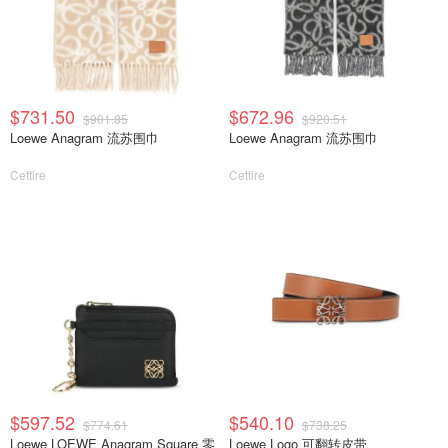
$731.50
$672.96
$901.85
$920.51
Loewe Anagram 流苏围巾
Loewe Anagram 流苏围巾
Cettire
Cettire
$597.52
$540.10
$774.61
$738.25
Loewe LOEWE Anagram Square 零
Loewe Logo 可翻转皮带