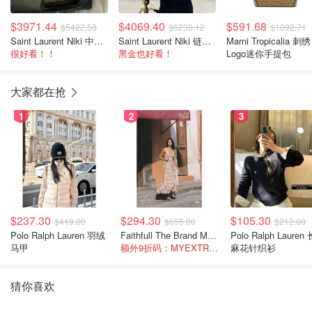
$3971.44
$4069.40
$591.68
$5422.58
$6238.12
$1092.71
Saint Laurent Niki 中号链条肩包
Saint Laurent Niki 链条中号肩包
Marni Tropicalia 刺绣
很好看！！
黑金也好看！
Logo迷你手提包
大家都在抢
1
2
3
$237.30
$294.30
$105.30
$419.00
$655.00
$212.00
Polo Ralph Lauren 羽绒
Faithfull The Brand Marais 格纹亚麻吊带中长连衣裙
Polo Ralph Lauren 长袖
马甲
额外9折码：MYEXTRA10
麻花针织衫
猜你喜欢