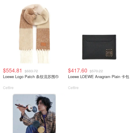
$554.81
$417.60
$683.72
$570.22
Loewe Logo Patch 条纹流苏围巾
Loewe LOEWE Anagram Plain 卡包
Cettire
Cettire