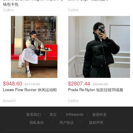
钱包卡包
Cettire
Cettire
$948.60
$2807.44
$1116.00
$4044.60
Loewe Flow Runner 休闲运动鞋
Prada Re-Nylon 短款拉链羽绒服
tessabit
Cettire
联系我们
黑五
InRewards
饭团外卖
隐私条款
用户协议
版权声明