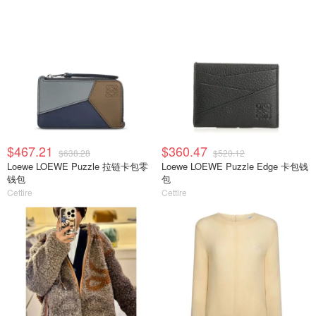
$467.21
$360.47
$638.28
$520.12
Loewe LOEWE Puzzle 拉链卡包零
Loewe LOEWE Puzzle Edge 卡包钱
钱包
包
Cettire
Cettire