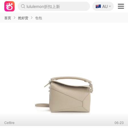
🇦🇺
Sasa美妆护肤3.5折
AU
lululemon折扣上新
SSENSE年中2.5折
FreshBeauty好价汇总
Cettire降价+叠9折
WWS Coles超市实拍
viagogo二手票捡漏
Myer超级周末
The Outnet奢牌1折起
David Jones 3折起
Flannels大牌1折
Perfumes Club护肤1折
AMIRO面罩$251
Amazon折扣汇总
eToro入金$200送$50
Amazon数码好物
ICONIC本周7.5折
ThedoubleF高奢地板价
Moose Knuckles 6折
丝芙兰5折起
EUFY摄像头$98
Selenichast首饰2折
Trip机票酒店促销
YSL送5件彩妆礼
Amazon家居好物
Amazon美妆护肤
雅漾大喷$8
过敏原检测盒$33
伊索独家赠50ml沐浴露
科颜氏高保湿面霜$29
SEALIFE海洋馆门票6折
丝塔芙大白罐$16
订阅Newsletter送香薰
Cult Beauty 6.8折
Harrods圣诞日历$525
LN-CC奢牌私促3折
d'Alba空姐喷雾$16
EVE LOM套装£56
Bernardelli独家4折
Adore Beauty 6折起
CT圣诞日历
Mytheresa奢品2.7折
Luxury Escapes 9折
Currentbody美容仪$881
MOON Garden Live
Roborock扫地机$649
Tingo Life水杯$24
Valentino官网5折
CR洗护套装$23
修丽可4件套$159
Myer彩妆2件7折
GANNI官网4.5折
Stylevana韩妆4折
Tessabit高奢8.5折
OGX洗发水$11
Amazon阿德莱德次日达
卡诗8.5折+赠礼
Philips Hue灯具8折
首页
抢好货
包包
Cettire
06-23