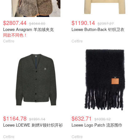
$2807.44
$1190.14
$4044.60
$2357.27
Loewe Anagram 羊羔绒夹克
Loewe Button-Back 针织卫衣
同款不同色！
Cettire
Cettire
$1164.78
$632.71
$1991.14
$1036.12
Loewe LOEWE 刺绣V领针织开衫
Loewe Logo Patch 流苏围巾
Cettire
Cettire