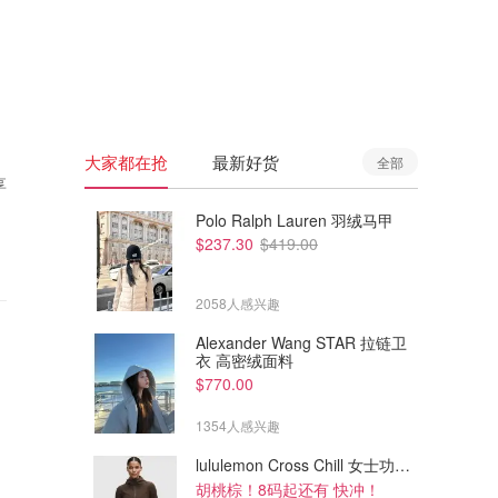
🇦🇺
澳洲
🇳🇿
新西兰
大家都在抢
最新好货
全部
享
Polo Ralph Lauren 羽绒马甲
$237.30
$419.00
2058人感兴趣
Alexander Wang STAR 拉链卫
衣 高密绒面料
$770.00
1354人感兴趣
lululemon Cross Chill 女士功能夹克
胡桃棕！8码起还有 快冲！