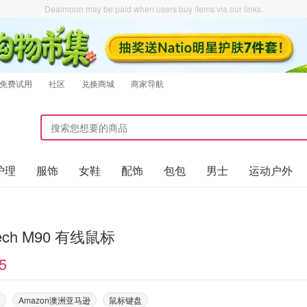
Dealmoon may be paid when users buy items via our links.
免费试用
社区
兑换商城
商家导航
护理
服饰
女鞋
配饰
包包
男士
运动户外
tech M90 有线鼠标
5
Amazon澳洲亚马逊
鼠标键盘