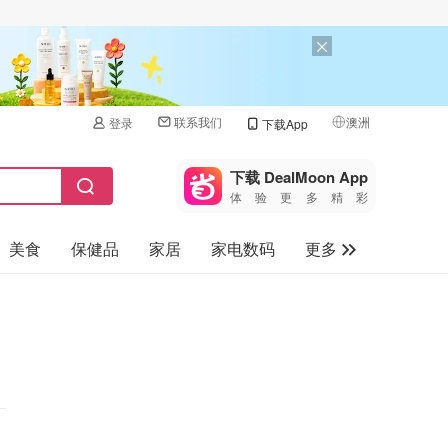
联系我们
澳洲
登录
下载App
🇺🇸
美国
下载 DealMoon App
体验更多精彩
🇨🇳
中国
美食
保健品
家居
家电数码
更多
🇨🇦
加拿大
🇬🇧
汽车
英国
旅游
🇩🇪
德国
母婴儿童
🇫🇷
法国
🇮🇹
意大利