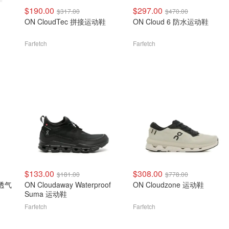
$190.00
$297.00
$317.00
$470.00
ON CloudTec 拼接运动鞋
ON Cloud 6 防水运动鞋
Farfetch
Farfetch
$133.00
$308.00
$181.00
$778.00
透气
ON Cloudaway Waterproof
ON Cloudzone 运动鞋
Suma 运动鞋
Farfetch
Farfetch