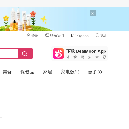
联系我们
澳洲
登录
下载App
🇺🇸
美国
下载 DealMoon App
体验更多精彩
🇨🇳
中国
美食
保健品
家居
家电数码
更多
🇨🇦
加拿大
🇬🇧
汽车
英国
旅游
🇩🇪
德国
母婴儿童
🇫🇷
法国
🇮🇹
意大利