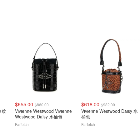
$655.00
$618.00
$860.00
$982.00
鳄鱼纹
Vivienne Westwood Vivienne
Vivienne Westwood Daisy 水
Westwood Daisy 水桶包
桶包
Farfetch
Farfetch