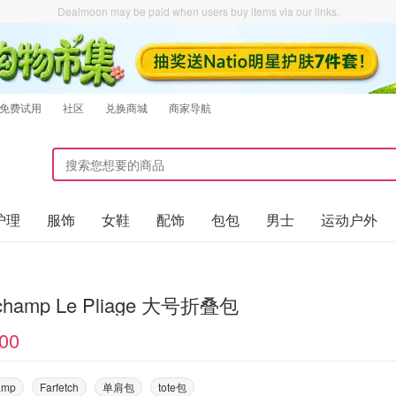
Dealmoon may be paid when users buy items via our links.
免费试用
社区
兑换商城
商家导航
护理
服饰
女鞋
配饰
包包
男士
运动户外
champ Le Pliage 大号折叠包
00
amp
Farfetch
单肩包
tote包