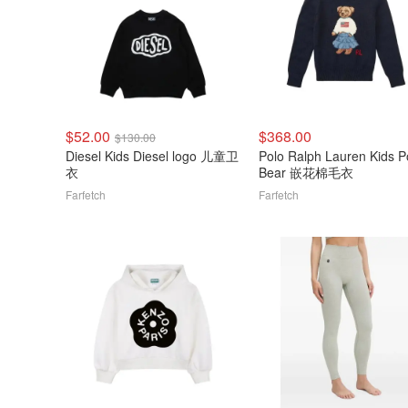
$52.00
$368.00
$130.00
Diesel Kids Diesel logo 儿童卫
Polo Ralph Lauren Kids P
衣
Bear 嵌花棉毛衣
Farfetch
Farfetch