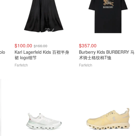
$100.00
$357.00
$166.00
olo
Karl Lagerfeld Kids 百褶半身
Burberry Kids BURBERRY 马
裙 logo细节
术骑士格纹棉T恤
Farfetch
Farfetch