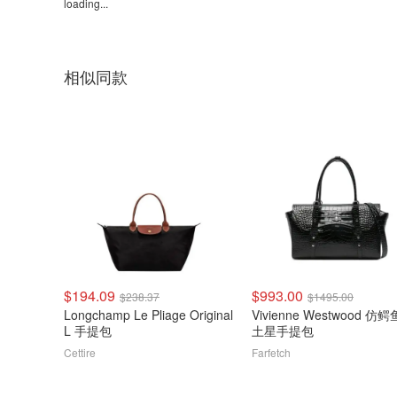
loading...
相似同款
$194.09
$993.00
$238.37
$1495.00
Longchamp Le Pliage Original
Vivienne Westwood 仿
L 手提包
土星手提包
Cettire
Farfetch