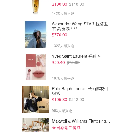
$100.30
$118.00
1430人感兴趣
Alexander Wang STAR 拉链卫
衣 高密绒面料
$770.00
1322人感兴趣
Yves Saint Laurent 裸粉管
$50.40
$72.00
1076人感兴趣
Polo Ralph Lauren 长袖麻花针
织衫
$588.00
$581.00
$911.00
$733.00
$105.30
$212.00
Vivienne Westwood Maud 印
Vivienne Westwood Vivienne
花手柄托特包 中号
Westwood Tasha 单肩包
953人感兴趣
Farfetch
Farfetch
Maxwell & Williams Fluttering Meadow 12件餐具套装
春日感氛围餐具