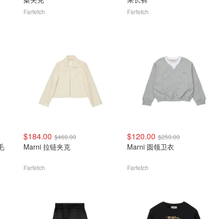
Farfetch
Farfetch
$184.00
$120.00
$460.00
$250.00
毛
Marni 拉链夹克
Marni 圆领卫衣
Farfetch
Farfetch