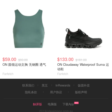
$59.00
$133.00
$93.00
$181.00
ON 圆领运动文胸 无钢圈 透气
ON Cloudaway Waterproof Suma 运
动鞋
Farfetch
Farfetch
联系我们
黑五
InRewards
饭团外卖
隐私条款
用户协议
版权声明
触屏版
电脑版
下载App
2019©dealmoon.com.au