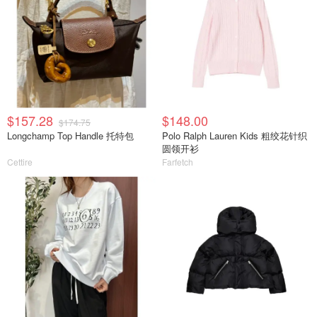
$157.28
$148.00
$174.75
Longchamp Top Handle 托特包
Polo Ralph Lauren Kids 粗绞花针织
圆领开衫
Cettire
Farfetch