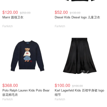
$120.00
$52.00
$250.00
$130.00
Marni 圆领卫衣
Diesel Kids Diesel logo 儿童卫衣
Farfetch
Farfetch
$368.00
$100.00
$166.00
Polo Ralph Lauren Kids Polo Bear
Karl Lagerfeld Kids 百褶半身裙 logo
嵌花棉毛衣
细节
Farfetch
Farfetch