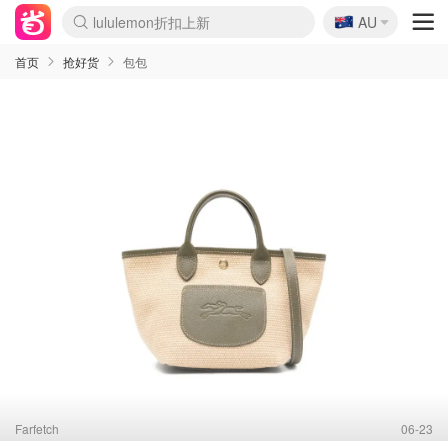
🇦🇺
Sasa美妆护肤3.5折
AU
lululemon折扣上新
SSENSE年中2.5折
FreshBeauty好价汇总
Cettire降价+叠9折
WWS Coles超市实拍
viagogo二手票捡漏
Myer超级周末
The Outnet奢牌1折起
David Jones 3折起
Flannels大牌1折
Perfumes Club护肤1折
AMIRO面罩$251
Amazon折扣汇总
eToro入金$200送$50
Amazon数码好物
ICONIC本周7.5折
ThedoubleF高奢地板价
Moose Knuckles 6折
丝芙兰5折起
EUFY摄像头$98
Selenichast首饰2折
Trip机票酒店促销
YSL送5件彩妆礼
Amazon家居好物
Amazon美妆护肤
雅漾大喷$8
过敏原检测盒$33
伊索独家赠50ml沐浴露
科颜氏高保湿面霜$29
SEALIFE海洋馆门票6折
丝塔芙大白罐$16
订阅Newsletter送香薰
Cult Beauty 6.8折
Harrods圣诞日历$525
LN-CC奢牌私促3折
d'Alba空姐喷雾$16
EVE LOM套装£56
Bernardelli独家4折
Adore Beauty 6折起
CT圣诞日历
Mytheresa奢品2.7折
Luxury Escapes 9折
Currentbody美容仪$881
MOON Garden Live
Roborock扫地机$649
Tingo Life水杯$24
Valentino官网5折
CR洗护套装$23
修丽可4件套$159
Myer彩妆2件7折
GANNI官网4.5折
Stylevana韩妆4折
Tessabit高奢8.5折
OGX洗发水$11
Amazon阿德莱德次日达
卡诗8.5折+赠礼
Philips Hue灯具8折
首页
抢好货
包包
Farfetch
06-23