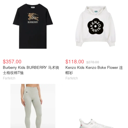
$357.00
$118.00
$278.00
Burberry Kids BURBERRY 马术骑
Kenzo Kids Kenzo Boke Flower 连
士格纹棉T恤
帽衫
Farfetch
Farfetch