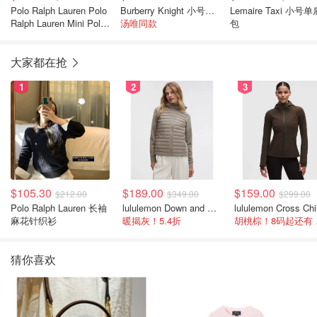
Polo Ralph Lauren Polo
Burberry Knight 小号单肩包
Lemaire Taxi 小号单
Ralph Lauren Mini Polo
汤唯同款
包
ID 马鞭缝线腋下包
大家都在抢
1
2
3
$105.30
$189.00
$159.00
$212.00
$349.00
$299.00
Polo Ralph Lauren 长袖
lululemon Down and Around 羽绒夹克
麻花针织衫
暖揭灰！5.4折
胡桃
猜你喜欢