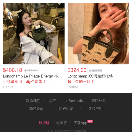
$406.18
$324.33
$462.34
$406.28
Longchamp Le Pliage Energy 小号托特
Longchamp XS号编织托特
小号贼实用！diy个肩带！！
超千金的一款！
Cettire
Cettire
联系我们
黑五
InRewards
饭团外卖
隐私条款
用户协议
版权声明
触屏版
电脑版
下载App
2019©dealmoon.com.au