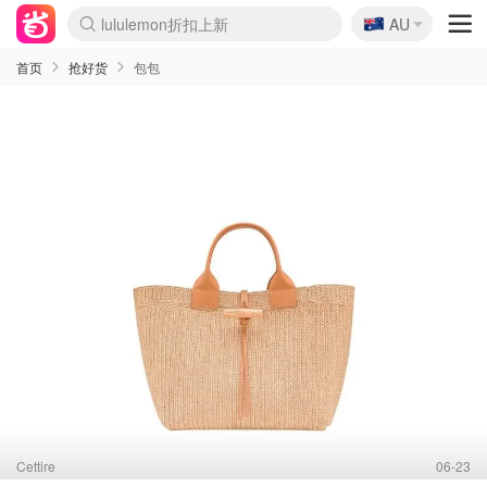
🇦🇺
Sasa美妆护肤3.5折
AU
SSENSE年中2.5折
FreshBeauty好价汇总
Cettire降价+叠9折
WWS Coles超市实拍
viagogo二手票捡漏
Myer超级周末
The Outnet奢牌1折起
David Jones 3折起
Flannels大牌1折
Perfumes Club护肤1折
AMIRO面罩$251
Amazon折扣汇总
eToro入金$200送$50
Amazon数码好物
ICONIC本周7.5折
ThedoubleF高奢地板价
Moose Knuckles 6折
丝芙兰5折起
EUFY摄像头$98
Selenichast首饰2折
Trip机票酒店促销
YSL送5件彩妆礼
Amazon家居好物
Amazon美妆护肤
雅漾大喷$8
过敏原检测盒$33
伊索独家赠50ml沐浴露
科颜氏高保湿面霜$29
SEALIFE海洋馆门票6折
丝塔芙大白罐$16
订阅Newsletter送香薰
Cult Beauty 6.8折
Harrods圣诞日历$525
LN-CC奢牌私促3折
d'Alba空姐喷雾$16
EVE LOM套装£56
Bernardelli独家4折
Adore Beauty 6折起
CT圣诞日历
Mytheresa奢品2.7折
Luxury Escapes 9折
Currentbody美容仪$881
MOON Garden Live
Roborock扫地机$649
Tingo Life水杯$24
Valentino官网5折
CR洗护套装$23
修丽可4件套$159
Myer彩妆2件7折
GANNI官网4.5折
Stylevana韩妆4折
Tessabit高奢8.5折
OGX洗发水$11
Amazon阿德莱德次日达
卡诗8.5折+赠礼
Philips Hue灯具8折
首页
抢好货
包包
Cettire
06-23