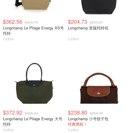
$362.56
$204.73
$423.10
$253.87
Longchamp Le Pliage Energy XS号
Longchamp 竖版托特包
托特
Cettire
Cettire
$372.92
$238.80
$485.44
$284.78
Longchamp Le Pliage Energy 大号
Longchamp 小号饺子包
托特
经典黑棕！
Cettire
Cettire