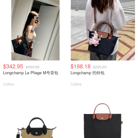
$342.95
$198.18
$494.68
$220.20
Longchamp Le Pliage M号背包
Longchamp 托特包
Cettire
Cettire