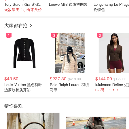
Tory Burch Kira 迷你双肩包
Loewe Mini 边缘拼图袋
Longchamp Le Pliag
无敌貌美！小香零头价
托特包
大家都在抢
1
2
3
$43.50
$237.30
$144.00
$419.00
$179.00
Louis Vuitton 黑色荷叶
Polo Ralph Lauren 羽绒
边罗纹棉质开衫
马甲
0-8码！！！！
猜你喜欢