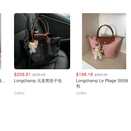
$208.81
$198.18
$256.55
$220.20
Longchamp Le Pliage 拉链托特包
Longchamp 元老黑饺子包
Longchamp Le Pliage S托特
包
Cettire
Cettire