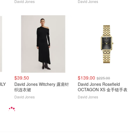
David Jones
David Jones
$39.50
$139.00
$225.00
RLY
David Jones Witchery 露肩针
David Jones Rosefield
织连衣裙
OCTAGON XS 金手链手表
David Jones
David Jones