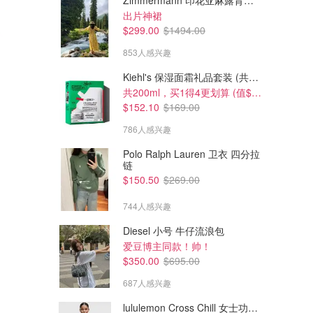
Zimmermann 印花亚麻露背中长连衣裙
出片神裙
$299.00
$1494.00
853人感兴趣
Kiehl's 保湿面霜礼品套装 (共200ml)
共200ml，买1得4更划算 (值$296)
$152.10
$169.00
786人感兴趣
Polo Ralph Lauren 卫衣 四分拉
链
$579.85
$208.81
$792.79
$256.55
$150.50
$269.00
Longchamp Le Pliage Xtra XS
Longchamp Le Pliage Original
手袋
L托特包
744人感兴趣
Cettire
Cettire
Diesel 小号 牛仔流浪包
爱豆博主同款！帅！
$350.00
$695.00
687人感兴趣
lululemon Cross Chill 女士功能夹克