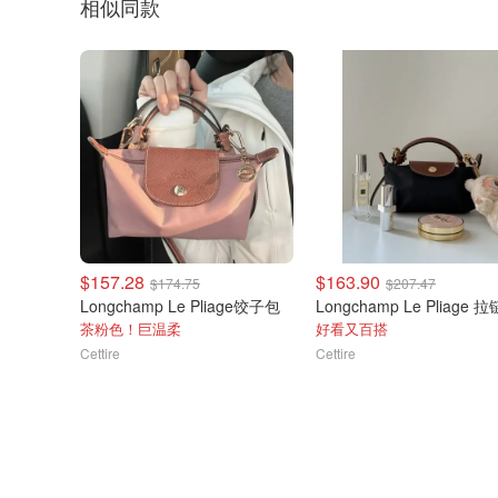
相似同款
$157.28
$163.90
$174.75
$207.47
Longchamp Le Pliage饺子包
茶粉色！巨温柔
好看又百搭
Cettire
Cettire