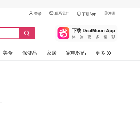
联系我们
澳洲
登录
下载App
🇺🇸
美国
下载 DealMoon App
体验更多精彩
🇨🇳
中国
美食
保健品
家居
家电数码
更多
🇨🇦
加拿大
🇬🇧
汽车
英国
旅游
🇩🇪
德国
母婴儿童
🇫🇷
法国
🇮🇹
意大利
🇦🇺
澳洲
🇳🇿
新西兰