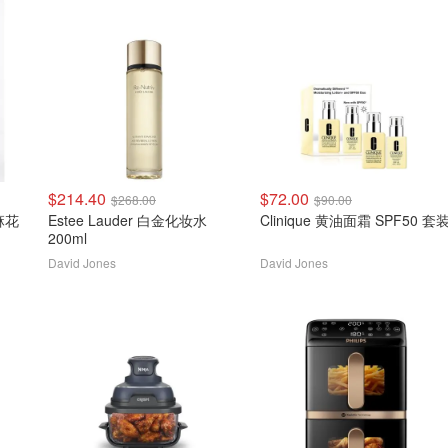
$214.40
$72.00
$268.00
$90.00
Estee Lauder 白金化妆水
Clinique 黄油面霜 SPF50 套
200ml
David Jones
David Jones