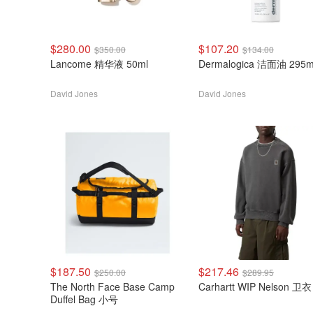
$280.00
$107.20
$350.00
$134.00
Lancome 精华液 50ml
Dermalogica 洁面油 295m
David Jones
David Jones
$187.50
$217.46
$250.00
$289.95
The North Face Base Camp
Carhartt WIP Nelson 卫衣
Duffel Bag 小号