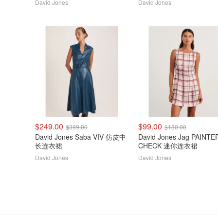
David Jones
David Jones
$249.00
$99.00
$399.00
$180.00
David Jones Saba VIV 仿皮中
David Jones Jag PAINTE
长连衣裙
CHECK 迷你连衣裙
David Jones
David Jones