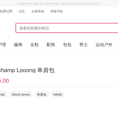
Dealmoon may be paid when users buy items via our links.
免费试用
社区
兑换商城
商家导航
护理
服饰
女鞋
配饰
包包
男士
运动户外
Longchamp Looong 单肩包
5.00
amp
David Jones
单肩包
tote包