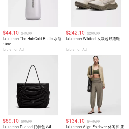
$44.10
$242.10
$49.00
$269.00
lululemon The Hot/Cold Bottle 水瓶
lululemon Wildfeel 女款越野跑鞋
10oz
lululemon AU
lululemon AU
$89.10
$134.10
$99.00
$149.00
lululemon Ruched 托特包 24L
lululemon Align Foldover 休闲裤 亚