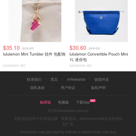
$35.10
$30.60
$39.00
$49.00
lululemon Mini Tumbler 挂件 包配饰
lululemon Convertible Pouch Mini
1L 迷你包
lululemon AU
lululemon AU
联系我们
黑五
InRewards
饭团外卖
隐私条款
用户协议
版权声明
触屏版
电脑版
下载App
2019©dealmoon.com.au
页面信息由用户分享或品牌、商家提供，由Dealmoon核实后发布折
扣广告
Dealmoon may get paid by brands or deals when user buy