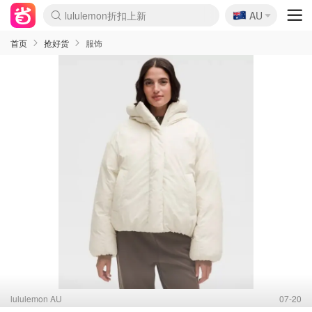
🇦🇺
lululemon折扣上新
AU
Sasa美妆护肤3.5折
SSENSE年中3折
FreshBeauty好价汇总
Cettire降价+叠9折
WWS Coles超市实拍
viagogo二手票捡漏
Myer超级周末1折
The Outnet奢牌1折起
David Jones 3折起
Flannels大牌1折
Perfumes Club护肤1折
AMIRO返校季6.2折
Amazon折扣汇总
eToro入金$200送$50
Amazon数码好物
ICONIC本周7.5折
ThedoubleF高奢地板价
Moose Knuckles 6折
丝芙兰5折起
EUFY官网3.7折起
Selenichast首饰2折
Trip机票酒店促销
YSL送5件彩妆礼
Amazon家居好物
Amazon美妆护肤
雅漾大喷$8
过敏原检测盒$33
伊索独家赠50ml沐浴露
科颜氏清仓3折
SEALIFE海洋馆门票6折
丝塔芙大白罐$16
订阅Newsletter送香薰
Cult Beauty 6.8折
Harrods圣诞日历2.3折
LN-CC奢牌私促3折
d'Alba空姐喷雾$16
EVE LOM套装逆天2折
Bernardelli独家4折
Adore Beauty 6折起
CT圣诞日历
Mytheresa奢品2.7折
Luxury Escapes 9折
Currentbody美容仪9折
MOON Garden Live
Roborock扫地机3.7折
Tingo Life水杯$24
Valentino官网5折
CR洗发护发6.3折
修丽可套装7.4折
Myer彩妆2件7折
GANNI官网4.5折
Stylevana韩妆4折
Tessabit高奢8.5折
OGX洗护4折
Amazon阿德莱德次日达
卡诗8.5折+赠礼
Philips Hue灯具8折
首页
抢好货
服饰
lululemon AU
07-20