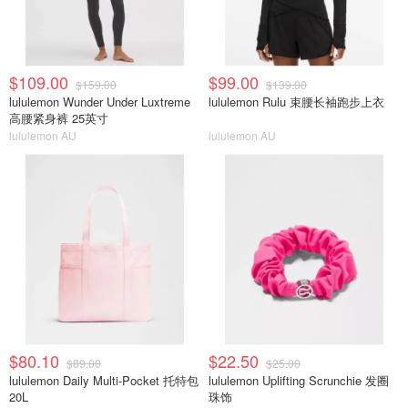
$109.00
$99.00
$159.00
$139.00
lululemon Wunder Under Luxtreme
lululemon Rulu 束腰长袖跑步上衣
高腰紧身裤 25英寸
lululemon AU
lululemon AU
$80.10
$22.50
$89.00
$25.00
lululemon Daily Multi-Pocket 托特包
lululemon Uplifting Scrunchie 发圈
20L
珠饰