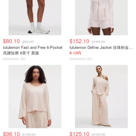
$80.10
$152.10
$89.00
$169.00
lululemon Fast and Free 6-Pocket
lululemon Define Jacket 珍珠粉金拉链
高腰短裤 6英寸 新版
8-12码
lululemon AU
lululemon AU
$98.10
$125.10
$109.00
$139.00