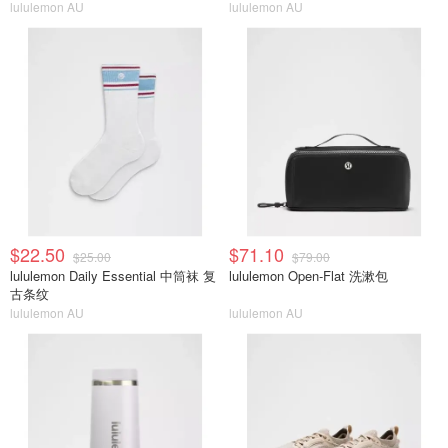
lululemon AU
lululemon AU
$22.50
$71.10
$25.00
$79.00
lululemon Daily Essential 中筒袜 复
lululemon Open-Flat 洗漱包
古条纹
lululemon AU
lululemon AU