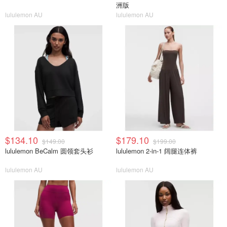
洲版
lululemon AU
lululemon AU
$134.10
$179.10
$149.00
$199.00
lululemon BeCalm 圆领套头衫
lululemon 2-in-1 阔腿连体裤
lululemon AU
lululemon AU