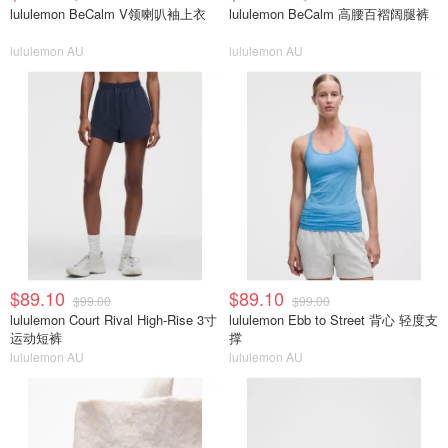
lululemon BeCalm V领喇叭袖上衣
lululemon BeCalm 高腰百褶阔腿裤
lululemon AU
lululemon AU
$89.10
$89.10
$99.00
$99.00
lululemon Court Rival High-Rise 3寸
lululemon Ebb to Street 背心 轻度支
运动短裤
撑
lululemon AU
lululemon AU