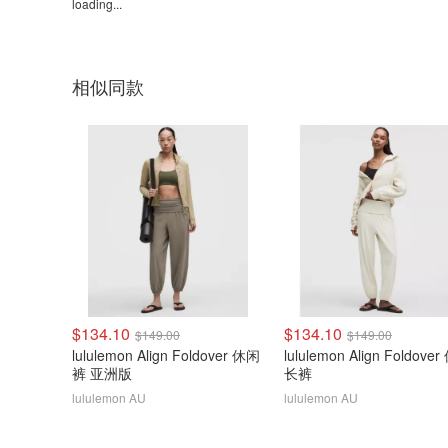
loading...
相似同款
$134.10
$134.10
$149.00
$149.00
lululemon Align Foldover 休闲
lululemon Align Foldove
裤 亚洲版
长裤
lululemon AU
lululemon AU