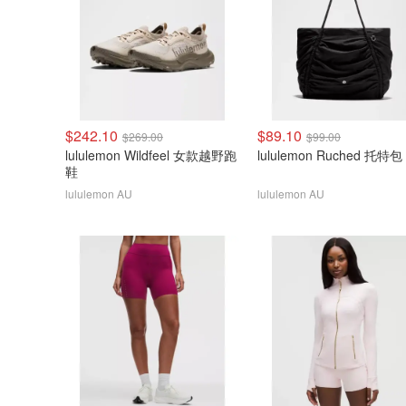
$242.10
$89.10
$269.00
$99.00
lululemon Wildfeel 女款越野跑
lululemon Ruched 托特包
鞋
lululemon AU
lululemon AU