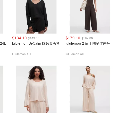
$134.10
$179.10
$149.00
$199.00
 24L
lululemon BeCalm 圆领套头衫
lululemon 2-in-1 阔腿连体裤
lululemon AU
lululemon AU