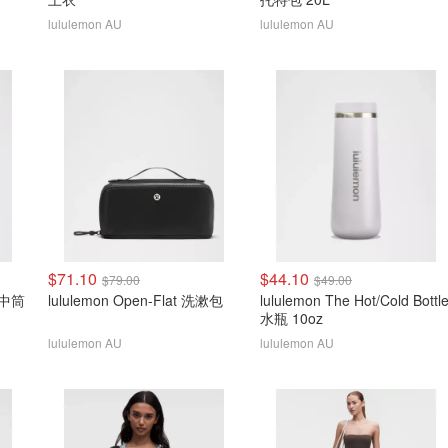
lululemon AU
lululemon AU
$71.10
$44.10
$79.00
$49.00
l 中筒
lululemon Open-Flat 洗漱包
lululemon The Hot/Cold Bottl
水瓶 10oz
lululemon AU
lululemon AU