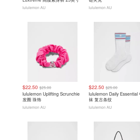
lululemon AU
lululemon AU
$22.50
$22.50
$25.00
$25.00
lululemon Uplifting Scrunchie
lululemon Daily Essentia
发圈 珠饰
袜 复古条纹
lululemon AU
lululemon AU