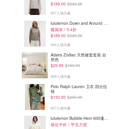
$189.00
$349.00
967人感兴趣
lululemon Down and Around 羽绒夹克
暖揭灰！5.4折
$189.00
$349.00
944人感兴趣
Adairs Zodiac 天然被套套装 自
然色
$29.99
$159.99
899人感兴趣
Polo Ralph Lauren 卫衣 四分拉
链
$125.00
$124.00
$179.00
$179.00
$150.50
$269.00
lululemon Daydrift 高腰阔腿长
lululemon Daydrift 高腰直筒长
裤 常规款
裤 常规款
627人感兴趣
lululemon AU
lululemon AU
227人感兴趣
lululemon Bubble-Hem 600蓬松羽绒夹克
接近半价！罕见力度