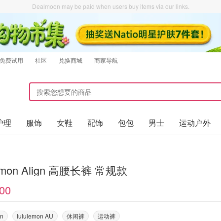
Dealmoon may be paid when users buy items via our links.
免费试用
社区
兑换商城
商家导航
护理
服饰
女鞋
配饰
包包
男士
运动户外
lemon Align 高腰长裤 常规款
00
on
lululemon AU
休闲裤
运动裤