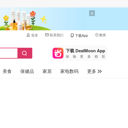
联系我们
澳洲
登录
下载App
🇺🇸
美国
下载 DealMoon App
体验更多精彩
🇨🇳
中国
美食
保健品
家居
家电数码
更多
🇨🇦
加拿大
🇬🇧
汽车
英国
旅游
🇩🇪
德国
母婴儿童
🇫🇷
法国
🇮🇹
意大利