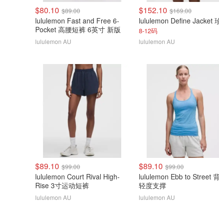
$80.10
$152.10
$89.00
$169.00
lululemon Fast and Free 6-
Pocket 高腰短裤 6英寸 新版
8-12码
lululemon AU
lululemon AU
$89.10
$89.10
$99.00
$99.00
lululemon Court Rival High-
lululemon Ebb to Street
Rise 3寸运动短裤
轻度支撑
lululemon AU
lululemon AU