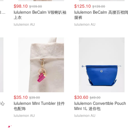
$98.10
$125.10
$109.00
$139.00
lululemon Define Jacket 珍珠粉金拉链
lululemon BeCalm V领喇叭袖
lululemon BeCalm 高腰百褶
上衣
腿裤
lululemon AU
lululemon AU
$35.10
$30.60
$39.00
$49.00
 背心
lululemon Mini Tumbler 挂件
lululemon Convertible Pouch
包配饰
Mini 1L 迷你包
lululemon AU
lululemon AU