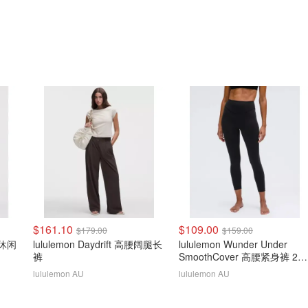
$161.10
$109.00
$179.00
$159.00
r 休闲
lululemon Daydrift 高腰阔腿长
lululemon Wunder Under
裤
SmoothCover 高腰紧身裤 25
英寸
lululemon AU
lululemon AU