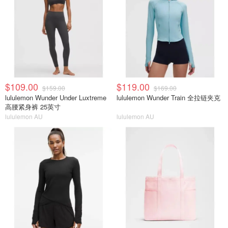
$109.00
$119.00
$159.00
$169.00
lululemon Wunder Under Luxtreme
lululemon Wunder Train 全拉链夹克
高腰紧身裤 25英寸
lululemon AU
lululemon AU