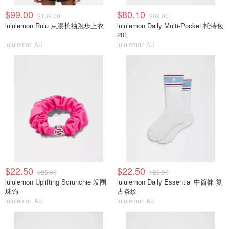
$99.00
$80.10
$139.00
$89.00
lululemon Rulu 束腰长袖跑步上衣
lululemon Daily Multi-Pocket 托特包
20L
lululemon AU
lululemon AU
$22.50
$22.50
$25.00
$25.00
lululemon Uplifting Scrunchie 发圈
lululemon Daily Essential 中筒袜 复
珠饰
古条纹
lululemon AU
lululemon AU