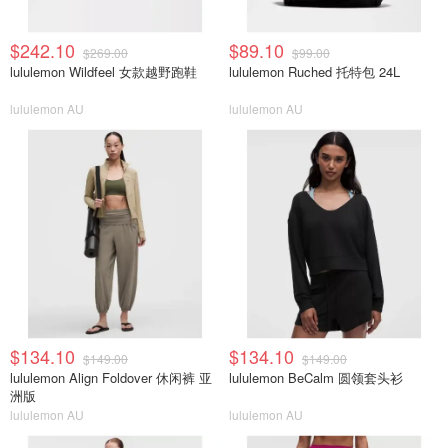
$242.10
$89.10
$269.00
$99.00
lululemon Wildfeel 女款越野跑鞋
lululemon Ruched 托特包 24L
lululemon AU
lululemon AU
$134.10
$134.10
$149.00
$149.00
lululemon Align Foldover 休闲裤 亚
lululemon BeCalm 圆领套头衫
洲版
lululemon AU
lululemon AU