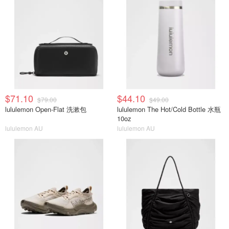
$71.10
$44.10
$79.00
$49.00
lululemon Open-Flat 洗漱包
lululemon The Hot/Cold Bottle 水瓶
10oz
lululemon AU
lululemon AU