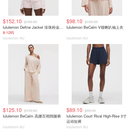
$152.10
$98.10
$169.00
$109.00
lululemon Define Jacket 珍珠粉金拉链
lululemon BeCalm V领喇叭袖上衣
8-12码
lululemon AU
lululemon AU
$125.10
$89.10
$139.00
$99.00
lululemon BeCalm 高腰百褶阔腿裤
lululemon Court Rival High-Rise 3寸
运动短裤
lululemon AU
lululemon AU