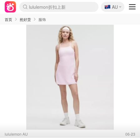
lululemon折扣上新
🇦🇺
AU
Sasa美妆护肤3.5折
SSENSE年中3折
FreshBeauty好价汇总
Cettire降价+叠9折
WWS Coles超市实拍
viagogo二手票捡漏
Myer超级周末1折
The Outnet奢牌1折起
David Jones 3折起
Flannels大牌1折
Perfumes Club护肤1折
AMIRO返校季6.2折
Amazon折扣汇总
eToro入金$200送$50
Amazon数码好物
ICONIC本周7.5折
ThedoubleF高奢地板价
Moose Knuckles 6折
丝芙兰5折起
EUFY官网3.7折起
Selenichast首饰2折
Trip机票酒店促销
YSL送5件彩妆礼
Amazon家居好物
Amazon美妆护肤
雅漾大喷$8
过敏原检测盒$33
伊索独家赠50ml沐浴露
科颜氏清仓3折
SEALIFE海洋馆门票6折
丝塔芙大白罐$16
订阅Newsletter送香薰
Cult Beauty 6.8折
Harrods圣诞日历2.3折
LN-CC奢牌私促3折
d'Alba空姐喷雾$16
EVE LOM套装逆天2折
Bernardelli独家4折
Adore Beauty 6折起
CT圣诞日历
Mytheresa奢品2.7折
Luxury Escapes 9折
Currentbody美容仪9折
MOON Garden Live
Roborock扫地机3.7折
Tingo Life水杯$24
Valentino官网5折
CR洗发护发6.3折
修丽可套装7.4折
Myer彩妆2件7折
GANNI官网4.5折
Stylevana韩妆4折
Tessabit高奢8.5折
OGX洗护4折
Amazon阿德莱德次日达
卡诗8.5折+赠礼
Philips Hue灯具8折
首页
抢好货
服饰
lululemon AU
06-23