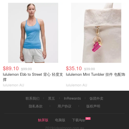
$89.10
$35.10
$99.00
$39.00
lululemon Ebb to Street 背心 轻度支
lululemon Mini Tumbler 挂件 包配饰
撑
lululemon AU
lululemon AU
联系我们
黑五
InRewards
饭团外卖
隐私条款
用户协议
版权声明
触屏版
电脑版
下载App
2019©dealmoon.com.au