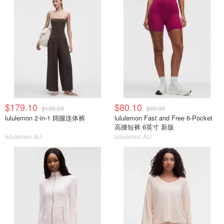
$179.10
$80.10
$199.00
$89.00
lululemon 2-in-1 阔腿连体裤
lululemon Fast and Free 6-Pocket
高腰短裤 6英寸 新版
lululemon AU
lululemon AU