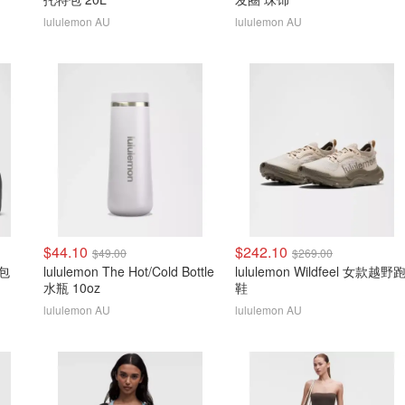
lululemon AU
lululemon AU
$44.10
$242.10
$49.00
$269.00
漱包
lululemon The Hot/Cold Bottle
lululemon Wildfeel 女款越野
水瓶 10oz
鞋
lululemon AU
lululemon AU