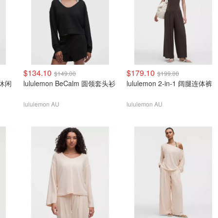
$134.10
$179.10
$149.00
$199.00
r 休闲
lululemon BeCalm 圆领套头衫
lululemon 2-in-1 阔腿连体裤
lululemon AU
lululemon AU