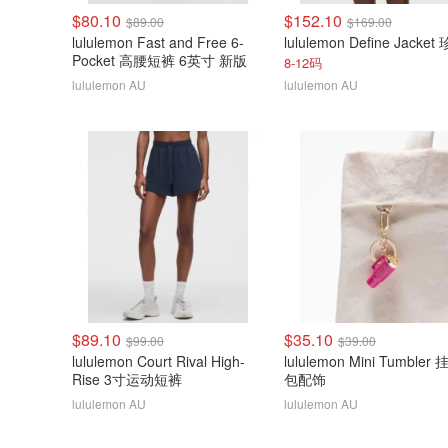
$80.10
$152.10
$89.00
$169.00
lululemon Fast and Free 6-
Pocket 高腰短裤 6英寸 新版
8-12码
lululemon AU
lululemon AU
$89.10
$35.10
$99.00
$39.00
lululemon Court Rival High-
lululemon Mini Tumbler
Rise 3寸运动短裤
包配饰
lululemon AU
lululemon AU