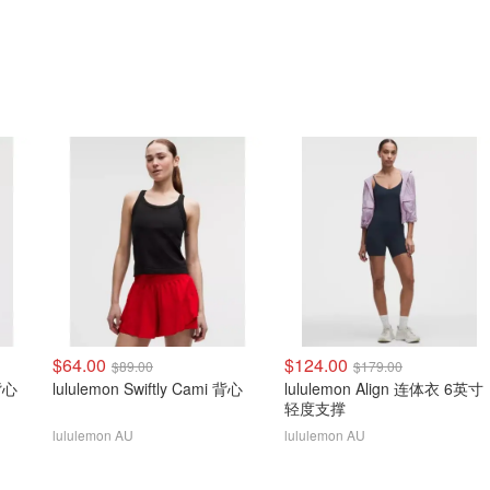
$64.00
$124.00
$89.00
$179.00
 背心
lululemon Swiftly Cami 背心
lululemon Align 连体衣 6英寸
轻度支撑
lululemon AU
lululemon AU