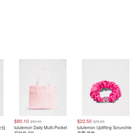
$80.10
$22.50
$89.00
$25.00
 全拉
lululemon Daily Multi-Pocket
lululemon Uplifting Scrunchie
托特包 20L
发圈 珠饰