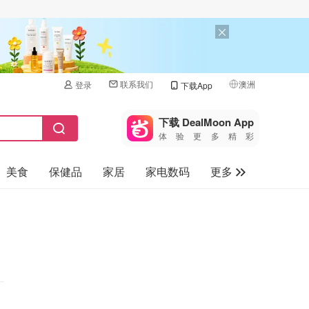
联系我们
澳洲
登录
下载App
🇺🇸
美国
下载 DealMoon App
体验更多精彩
🇨🇳
中国
美食
保健品
家居
家电数码
更多
🇨🇦
加拿大
🇬🇧
汽车
英国
旅游
🇩🇪
德国
母婴儿童
🇫🇷
法国
🇮🇹
意大利