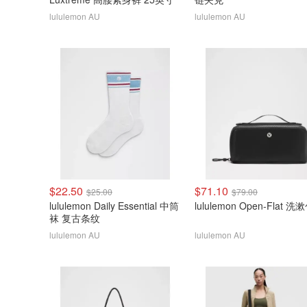
lululemon AU
lululemon AU
$22.50
$71.10
$25.00
$79.00
lululemon Daily Essential 中筒
lululemon Open-Flat 洗
袜 复古条纹
lululemon AU
lululemon AU