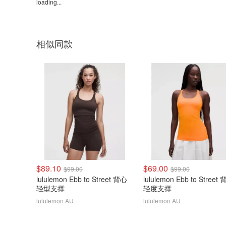
loading...
相似同款
$89.10
$69.00
$99.00
$99.00
lululemon Ebb to Street 背心
lululemon Ebb to Street
轻型支撑
轻度支撑
lululemon AU
lululemon AU