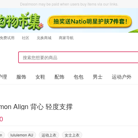
Dealmoon may be paid when users buy items via our links.
免费试用
社区
兑换商城
商家导航
护理
服饰
女鞋
配饰
包包
男士
运动户外
lemon Align 背心 轻度支撑
0
on
lululemon AU
运动上衣
女士上衣