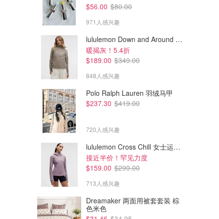
$56.00
$80.00
971人感兴趣
lululemon Down and Around 羽绒夹克
暖揭灰！5.4折
$189.00
$349.00
848人感兴趣
Polo Ralph Lauren 羽绒马甲
$237.30
$419.00
720人感兴趣
lululemon Cross Chill 女士运动外套
接近半价！罕见力度
$74.00
$64.00
$109.00
$89.00
$159.00
$299.00
lululemon RePleat 高腰网球裙
lululemon Swiftly Tech 无袖上
衣
713人感兴趣
lululemon AU
lululemon AU
Dreamaker 两面用被套套装 棕
色米色
$31.46
$34.95