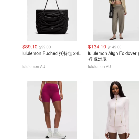
$89.10
$134.10
$99.00
$149.00
lululemon Ruched 托特包 24L
lululemon Align Foldove
裤 亚洲版
lululemon AU
lululemon AU