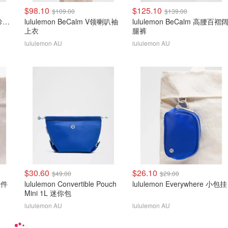
$98.10
$125.10
$109.00
$139.00
lululemon Define Jacket 珍珠粉金拉链
lululemon BeCalm V领喇叭袖
lululemon BeCalm 高腰百褶
上衣
腿裤
lululemon AU
lululemon AU
$30.60
$26.10
$49.00
$29.00
 挂件
lululemon Convertible Pouch
lululemon Everywhere 小包挂
Mini 1L 迷你包
lululemon AU
lululemon AU