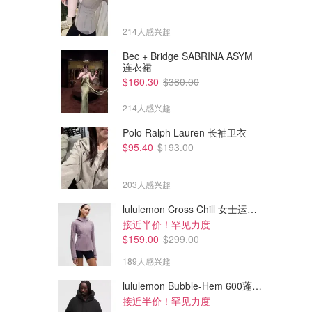
214人感兴趣
Bec + Bridge SABRINA ASYM
连衣裙
$160.30
$380.00
214人感兴趣
Polo Ralph Lauren 长袖卫衣
$95.40
$193.00
203人感兴趣
lululemon Cross Chill 女士运动外套
接近半价！罕见力度
$69.00
$64.00
$99.00
$89.00
$159.00
$299.00
lululemon Ebb to Street 背心
lululemon Swiftly Cami 背心
轻度支撑
189人感兴趣
lululemon AU
lululemon AU
lululemon Bubble-Hem 600蓬松羽绒夹克
接近半价！罕见力度