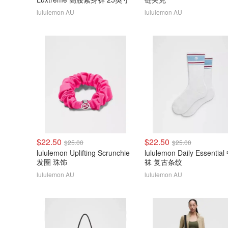
lululemon AU
lululemon AU
$22.50
$22.50
$25.00
$25.00
lululemon Uplifting Scrunchie
lululemon Daily Essentia
发圈 珠饰
袜 复古条纹
lululemon AU
lululemon AU