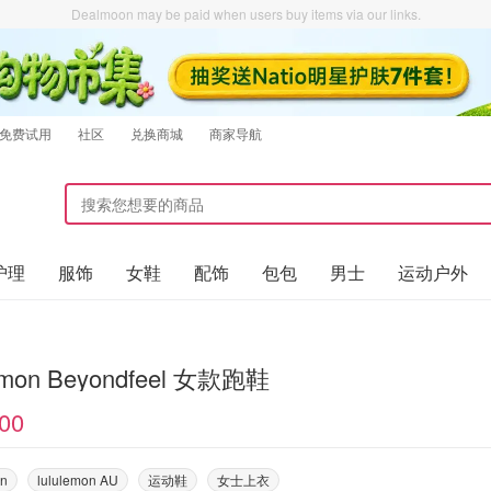
Dealmoon may be paid when users buy items via our links.
免费试用
社区
兑换商城
商家导航
护理
服饰
女鞋
配饰
包包
男士
运动户外
lemon Beyondfeel 女款跑鞋
00
on
lululemon AU
运动鞋
女士上衣