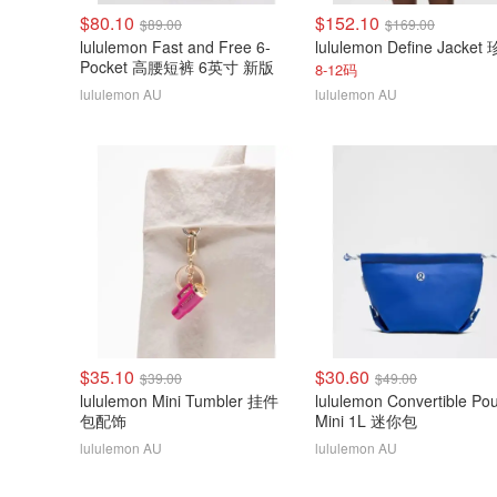
$80.10
$152.10
$89.00
$169.00
lululemon Fast and Free 6-
Pocket 高腰短裤 6英寸 新版
8-12码
lululemon AU
lululemon AU
$35.10
$30.60
$39.00
$49.00
lululemon Mini Tumbler 挂件
lululemon Convertible Po
包配饰
Mini 1L 迷你包
lululemon AU
lululemon AU