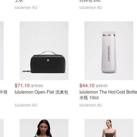
lululemon AU
lululemon AU
$71.10
$44.10
$79.00
$49.00
l 中筒
lululemon Open-Flat 洗漱包
lululemon The Hot/Cold Bottl
水瓶 10oz
lululemon AU
lululemon AU