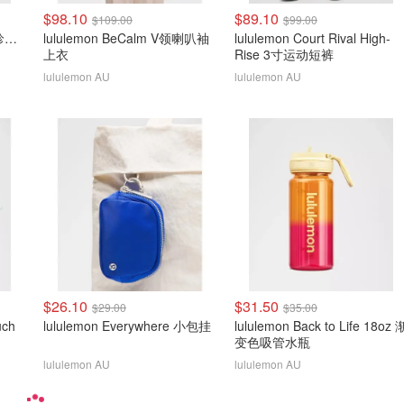
$98.10
$89.10
$109.00
$99.00
lululemon Define Jacket 珍珠粉金拉链
lululemon BeCalm V领喇叭袖
lululemon Court Rival High-
上衣
Rise 3寸运动短裤
lululemon AU
lululemon AU
$26.10
$31.50
$29.00
$35.00
uch
lululemon Everywhere 小包挂
lululemon Back to Life 18oz 
变色吸管水瓶
lululemon AU
lululemon AU