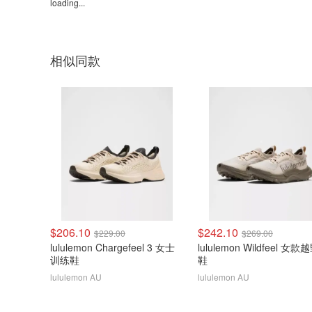
loading...
相似同款
$206.10
$242.10
$229.00
$269.00
lululemon Chargefeel 3 女士
lululemon Wildfeel 女
训练鞋
鞋
lululemon AU
lululemon AU