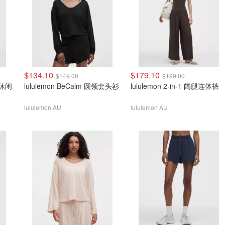
$134.10
$179.10
$149.00
$199.00
r 休闲
lululemon BeCalm 圆领套头衫
lululemon 2-in-1 阔腿连体裤
lululemon AU
lululemon AU