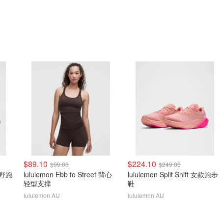
$89.10
$224.10
$99.00
$249.00
款越野跑
lululemon Ebb to Street 背心
lululemon Split Shift 女款跑步
轻型支撑
鞋
lululemon AU
lululemon AU