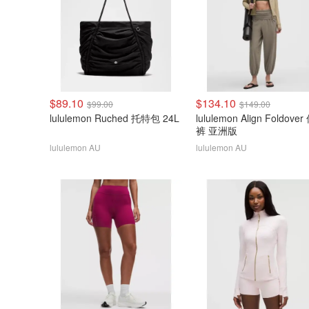
$89.10
$134.10
$99.00
$149.00
lululemon Ruched 托特包 24L
lululemon Align Foldove
裤 亚洲版
lululemon AU
lululemon AU