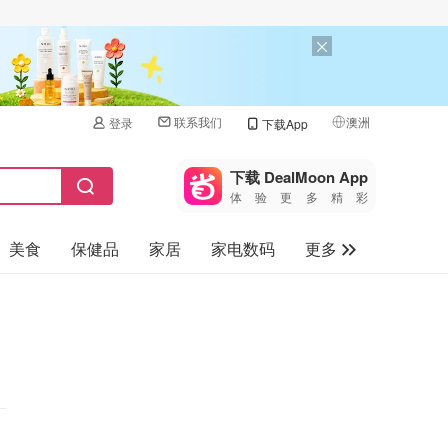
联系我们
澳洲
登录
下载App
🇺🇸
美国
下载 DealMoon App
体验更多精彩
🇨🇳
中国
美食
保健品
家居
家电数码
更多
🇨🇦
加拿大
🇬🇧
汽车
英国
旅游
🇩🇪
德国
母婴儿童
🇫🇷
法国
🇮🇹
意大利