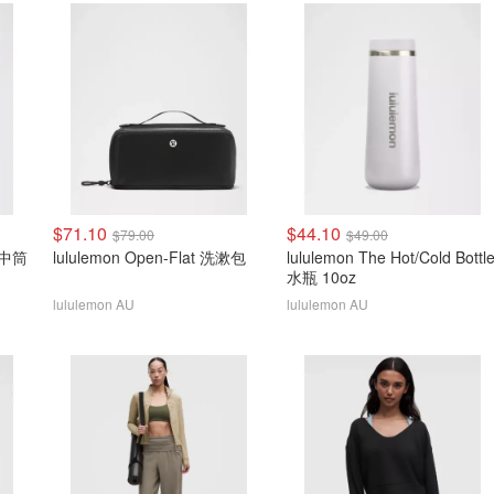
$71.10
$44.10
$79.00
$49.00
l 中筒
lululemon Open-Flat 洗漱包
lululemon The Hot/Cold Bottl
水瓶 10oz
lululemon AU
lululemon AU