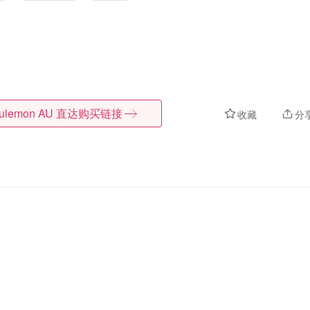
lulemon AU
直达购买链接
收藏
分