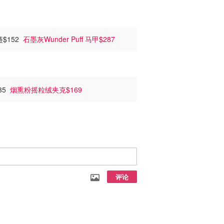
链$152
石墨灰Wunder Puff 马甲$287
35
烟熏粉摇粒绒夹克$169
评论