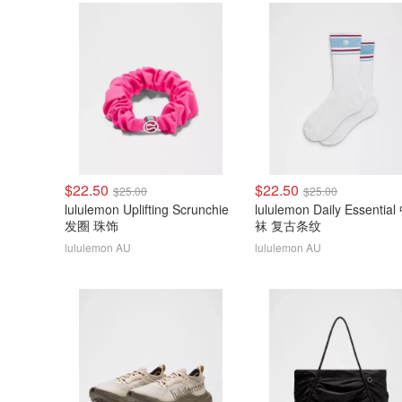
$22.50
$22.50
$25.00
$25.00
lululemon Uplifting Scrunchie
lululemon Daily Essentia
发圈 珠饰
袜 复古条纹
lululemon AU
lululemon AU