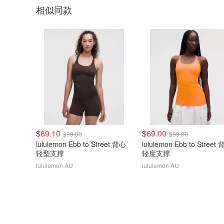
相似同款
$89.10
$69.00
$99.00
$99.00
lululemon Ebb to Street 背心
lululemon Ebb to Street
轻型支撑
轻度支撑
lululemon AU
lululemon AU