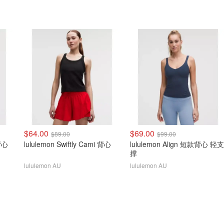
$64.00
$69.00
$89.00
$99.00
 背心
lululemon Swiftly Cami 背心
lululemon Align 短款背心 轻支
撑
lululemon AU
lululemon AU