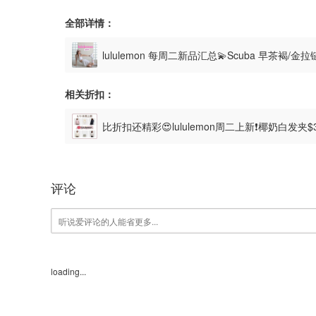
全部详情：
lululemon 每周二新品汇总💫Scuba 早茶褐/金拉
相关折扣：
比折扣还精彩😍lululemon周二上新❗️椰奶白发夹$
评论
loading...