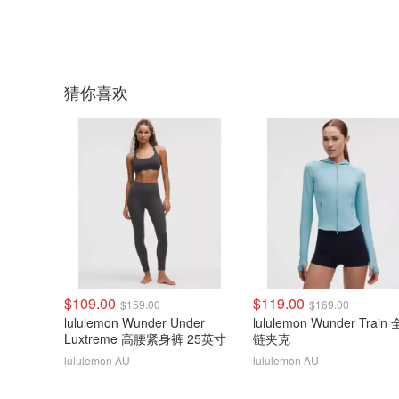
猜你喜欢
$109.00
$119.00
$159.00
$169.00
lululemon Wunder Under
lululemon Wunder Train
Luxtreme 高腰紧身裤 25英寸
链夹克
lululemon AU
lululemon AU