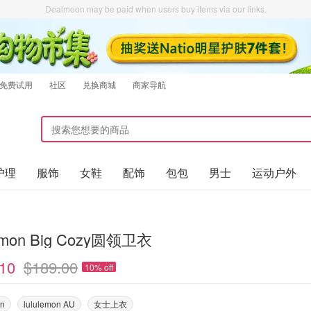
Dealmoon may be paid when users buy items via our links.
免费试用
社区
兑换商城
商家导航
护理
服饰
女鞋
配饰
包包
男士
运动户外
lemon Big Cozy圆领卫衣
10
$189.00
10% off
on
lululemon AU
女士上衣