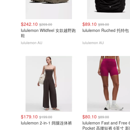
$242.10
$89.10
$269.00
$99.00
lululemon Wildfeel 女款越野跑
lululemon Ruched 托特包
鞋
lululemon AU
lululemon AU
$179.10
$80.10
$199.00
$89.00
lululemon 2-in-1 阔腿连体裤
lululemon Fast and Free 
Pocket 高腰短裤 6英寸 