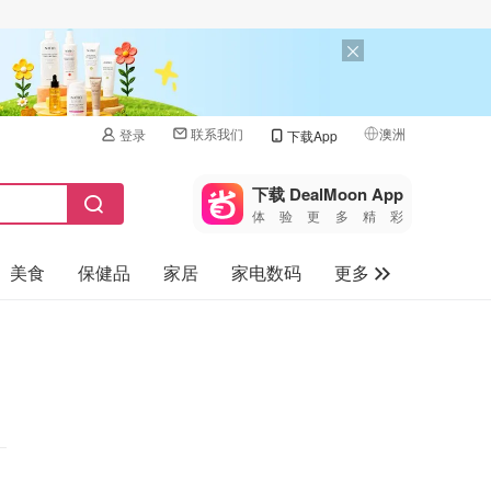
联系我们
澳洲
登录
下载App
🇺🇸
美国
下载 DealMoon App
体验更多精彩
🇨🇳
中国
美食
保健品
家居
家电数码
更多
🇨🇦
加拿大
🇬🇧
汽车
英国
旅游
🇩🇪
德国
母婴儿童
🇫🇷
法国
🇮🇹
意大利