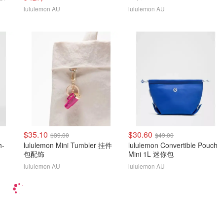
lululemon AU
lululemon AU
$35.10
$30.60
$39.00
$49.00
h-
lululemon Mini Tumbler 挂件
lululemon Convertible Pouch
包配饰
Mini 1L 迷你包
lululemon AU
lululemon AU