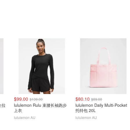
$99.00
$80.10
$139.00
$89.00
 全拉
lululemon Rulu 束腰长袖跑步
lululemon Daily Multi-Pocket
上衣
托特包 20L
lululemon AU
lululemon AU