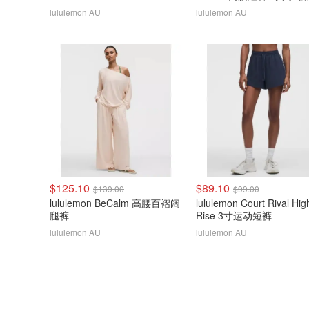
lululemon AU
lululemon AU
$125.10
$89.10
$139.00
$99.00
lululemon BeCalm 高腰百褶阔
lululemon Court Rival Hig
腿裤
Rise 3寸运动短裤
lululemon AU
lululemon AU