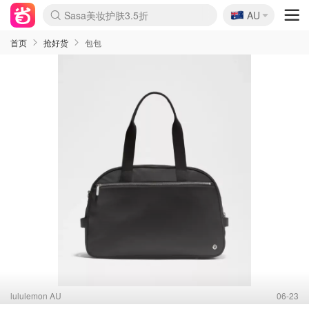
🇦🇺
Sasa美妆护肤3.5折
AU
lululemon折扣上新
SSENSE年中2.5折
FreshBeauty好价汇总
Cettire降价+叠9折
WWS Coles超市实拍
viagogo二手票捡漏
Myer超级周末
The Outnet奢牌1折起
David Jones 3折起
Flannels大牌1折
Perfumes Club护肤1折
AMIRO面罩$251
Amazon折扣汇总
eToro入金$200送$50
Amazon数码好物
ICONIC本周7.5折
ThedoubleF高奢地板价
Moose Knuckles 6折
丝芙兰5折起
EUFY摄像头$98
Selenichast首饰2折
Trip机票酒店促销
YSL送5件彩妆礼
Amazon家居好物
Amazon美妆护肤
雅漾大喷$8
过敏原检测盒$33
伊索独家赠50ml沐浴露
科颜氏高保湿面霜$29
SEALIFE海洋馆门票6折
丝塔芙大白罐$16
订阅Newsletter送香薰
Cult Beauty 6.8折
Harrods圣诞日历$525
LN-CC奢牌私促3折
d'Alba空姐喷雾$16
EVE LOM套装£56
Bernardelli独家4折
Adore Beauty 6折起
CT圣诞日历
Mytheresa奢品2.7折
Luxury Escapes 9折
Currentbody美容仪$881
MOON Garden Live
Roborock扫地机$649
Tingo Life水杯$24
Valentino官网5折
CR洗护套装$23
修丽可4件套$159
Myer彩妆2件7折
GANNI官网4.5折
Stylevana韩妆4折
Tessabit高奢8.5折
OGX洗发水$11
Amazon阿德莱德次日达
卡诗8.5折+赠礼
Philips Hue灯具8折
首页
抢好货
包包
lululemon AU
06-23