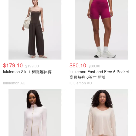
$179.10
$80.10
$199.00
$89.00
lululemon 2-in-1 阔腿连体裤
lululemon Fast and Free 6-Pocket
高腰短裤 6英寸 新版
lululemon AU
lululemon AU