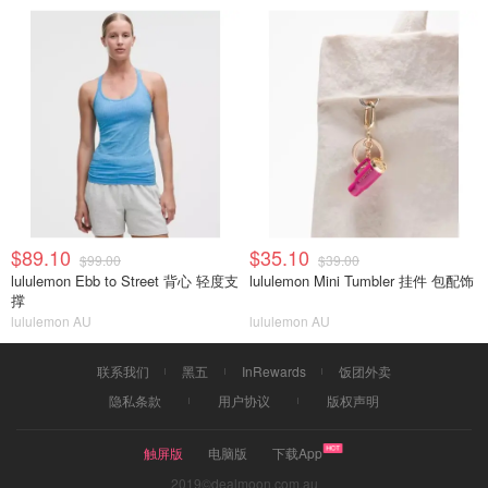
$89.10
$35.10
$99.00
$39.00
lululemon Ebb to Street 背心 轻度支
lululemon Mini Tumbler 挂件 包配饰
撑
lululemon AU
lululemon AU
联系我们
黑五
InRewards
饭团外卖
隐私条款
用户协议
版权声明
触屏版
电脑版
下载App
2019©dealmoon.com.au