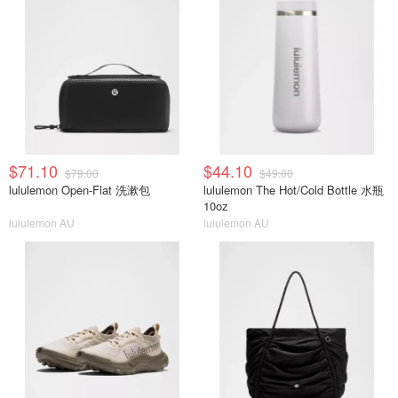
$71.10
$44.10
$79.00
$49.00
lululemon Open-Flat 洗漱包
lululemon The Hot/Cold Bottle 水瓶
10oz
lululemon AU
lululemon AU