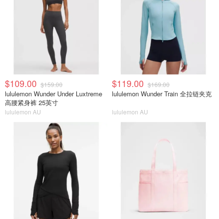
$109.00
$119.00
$159.00
$169.00
lululemon Wunder Under Luxtreme
lululemon Wunder Train 全拉链夹克
高腰紧身裤 25英寸
lululemon AU
lululemon AU