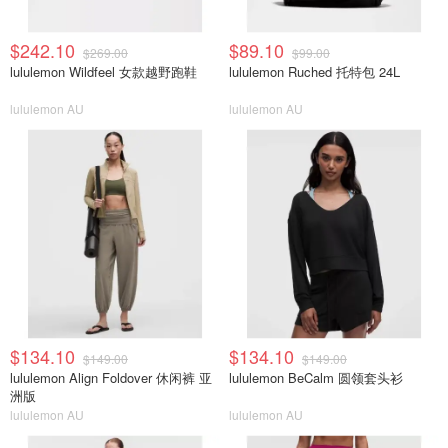
$242.10
$89.10
$269.00
$99.00
lululemon Wildfeel 女款越野跑鞋
lululemon Ruched 托特包 24L
lululemon AU
lululemon AU
$134.10
$134.10
$149.00
$149.00
lululemon Align Foldover 休闲裤 亚
lululemon BeCalm 圆领套头衫
洲版
lululemon AU
lululemon AU