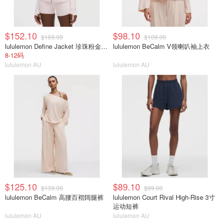
$152.10
$98.10
$169.00
$109.00
lululemon Define Jacket 珍珠粉金拉链
lululemon BeCalm V领喇叭袖上衣
8-12码
lululemon AU
lululemon AU
$125.10
$89.10
$139.00
$99.00
lululemon BeCalm 高腰百褶阔腿裤
lululemon Court Rival High-Rise 3寸
运动短裤
lululemon AU
lululemon AU