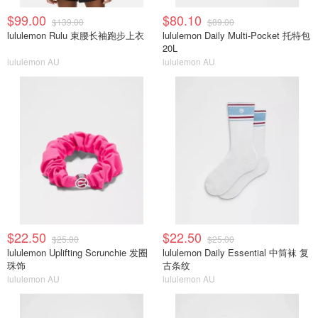
$99.00
$80.10
$139.00
$89.00
lululemon Rulu 束腰长袖跑步上衣
lululemon Daily Multi-Pocket 托特包
20L
lululemon AU
lululemon AU
$22.50
$22.50
$25.00
$25.00
lululemon Uplifting Scrunchie 发圈
lululemon Daily Essential 中筒袜 复
珠饰
古条纹
lululemon AU
lululemon AU