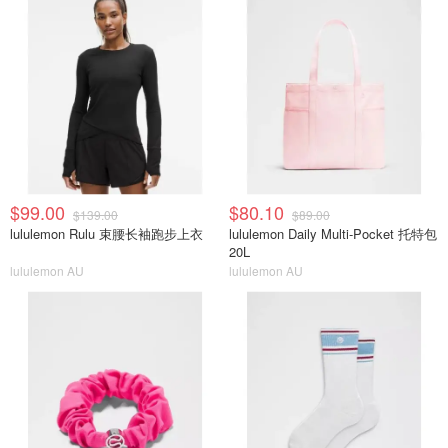
$99.00
$80.10
$139.00
$89.00
lululemon Rulu 束腰长袖跑步上衣
lululemon Daily Multi-Pocket 托特包
20L
lululemon AU
lululemon AU