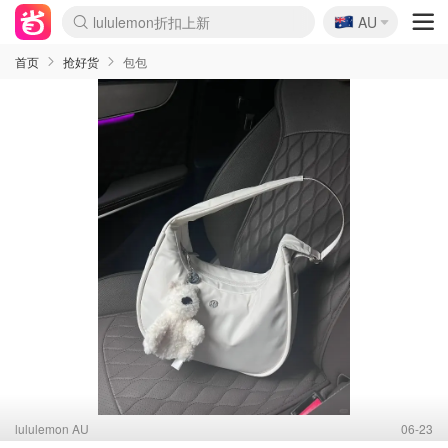
🇦🇺
Sasa美妆护肤3.5折
AU
lululemon折扣上新
SSENSE年中3折
FreshBeauty好价汇总
Cettire降价+叠9折
Farfetch折上8折
WWS Coles超市实拍
viagogo二手票捡漏
Myer清仓1折起
The Outnet奢牌1折起
David Jones 3折起
Flannels大牌1折
Perfumes Club护肤1折
AMIRO返校季6.2折
Oweek抽奖送Airpods
Amazon折扣汇总
eToro入金$200送$50
Amazon数码好物
ICONIC本周7.5折
ThedoubleF高奢地板价
Moose Knuckles 6折
丝芙兰5折起
EUFY官网3.7折起
Selenichast首饰2折
Trip机票酒店促销
YSL送5件彩妆礼
Amazon家居好物
BIGBANG巡演开票
David Jones时尚3折
Amazon美妆护肤
雅漾大喷$8
过敏原检测盒$33
伊索独家赠50ml沐浴露
科颜氏清仓3折
SEALIFE海洋馆门票6折
丝塔芙大白罐$16
订阅Newsletter送香薰
Cult Beauty 6.8折
Harrods圣诞日历2.3折
LN-CC奢牌私促3折
d'Alba空姐喷雾$16
EVE LOM套装逆天2折
Bernardelli独家4折
Adore Beauty 6折起
CT圣诞日历
Mytheresa奢品2.7折
Luxury Escapes 9折
Currentbody美容仪9折
卡诗9折+赠4件礼
MOON Garden Live
ALLSAINTS美衣3折
Roborock扫地机3.7折
Tingo Life水杯$24
Valentino官网5折
CR洗发护发6.3折
首页
抢好货
包包
lululemon AU
06-23