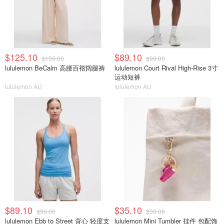
$125.10
$89.10
$139.00
$99.00
lululemon BeCalm 高腰百褶阔腿裤
lululemon Court Rival High-Rise 3寸
运动短裤
lululemon AU
lululemon AU
$89.10
$35.10
$99.00
$39.00
lululemon Ebb to Street 背心 轻度支
lululemon Mini Tumbler 挂件 包配饰