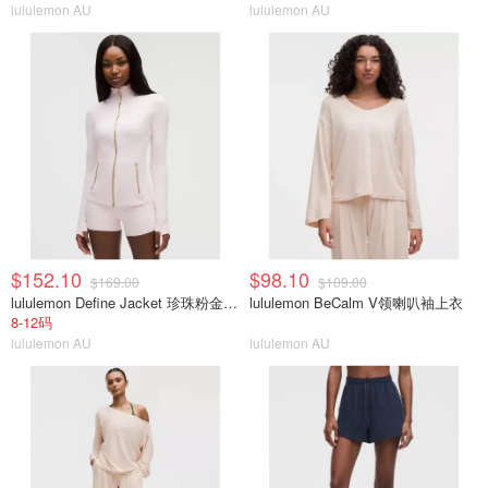
lululemon AU
lululemon AU
$152.10
$98.10
$169.00
$109.00
lululemon Define Jacket 珍珠粉金拉链
lululemon BeCalm V领喇叭袖上衣
8-12码
lululemon AU
lululemon AU