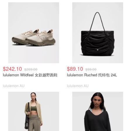
$242.10
$89.10
$269.00
$99.00
lululemon Wildfeel 女款越野跑鞋
lululemon Ruched 托特包 24L
lululemon AU
lululemon AU