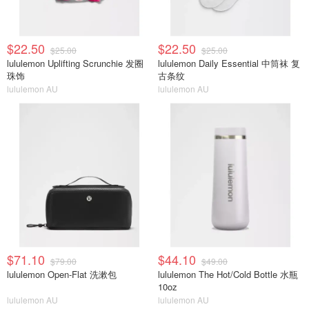
$22.50
$22.50
$25.00
$25.00
lululemon Uplifting Scrunchie 发圈
lululemon Daily Essential 中筒袜 复
珠饰
古条纹
lululemon AU
lululemon AU
$71.10
$44.10
$79.00
$49.00
lululemon Open-Flat 洗漱包
lululemon The Hot/Cold Bottle 水瓶
10oz
lululemon AU
lululemon AU