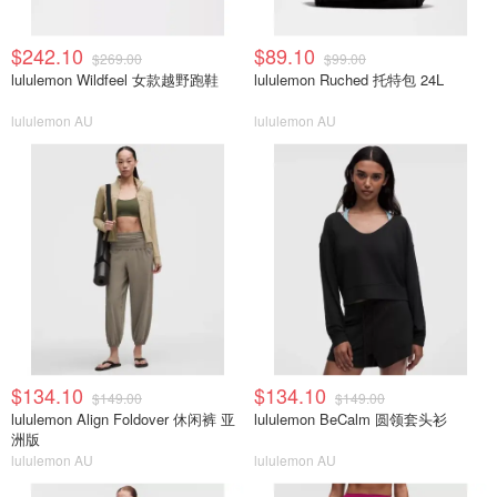
$242.10
$89.10
$269.00
$99.00
lululemon Wildfeel 女款越野跑鞋
lululemon Ruched 托特包 24L
lululemon AU
lululemon AU
$134.10
$134.10
$149.00
$149.00
lululemon Align Foldover 休闲裤 亚
lululemon BeCalm 圆领套头衫
洲版
lululemon AU
lululemon AU