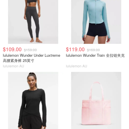
$109.00
$119.00
$159.00
$169.00
lululemon Wunder Under Luxtreme
lululemon Wunder Train 全拉链夹克
高腰紧身裤 25英寸
lululemon AU
lululemon AU