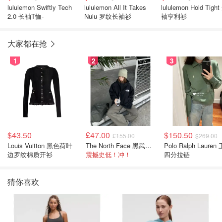
lululemon Swiftly Tech
lululemon All It Takes
lululemon Hold Tight
2.0 长袖T恤-
Nulu 罗纹长袖衫
袖亨利衫
大家都在抢
1
2
3
$43.50
£47.00
$150.50
£155.00
$269.00
Louis Vuitton 黑色荷叶
The North Face 黑武士冲锋衣
Polo Ralph Lauren 卫衣
边罗纹棉质开衫
震撼史低！冲！
四分拉链
猜你喜欢