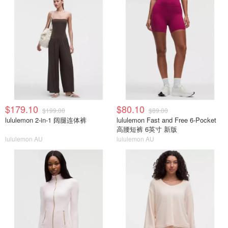
$179.10
$80.10
$199.00
$89.00
lululemon 2-in-1 阔腿连体裤
lululemon Fast and Free 6-Pocket
高腰短裤 6英寸 新版
lululemon AU
lululemon AU