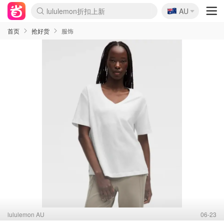
🇦🇺
Sasa美妆护肤3.5折
AU
lululemon折扣上新
SSENSE年中2.5折
FreshBeauty好价汇总
Cettire降价+叠9折
WWS Coles超市实拍
viagogo二手票捡漏
Myer超级周末
The Outnet奢牌1折起
David Jones 3折起
Flannels大牌1折
Perfumes Club护肤1折
AMIRO面罩$251
Amazon折扣汇总
eToro入金$200送$50
Amazon数码好物
ICONIC本周7.5折
ThedoubleF高奢地板价
Moose Knuckles 6折
丝芙兰5折起
EUFY摄像头$98
Selenichast首饰2折
Trip机票酒店促销
YSL送5件彩妆礼
Amazon家居好物
Amazon美妆护肤
雅漾大喷$8
过敏原检测盒$33
伊索独家赠50ml沐浴露
科颜氏高保湿面霜$29
SEALIFE海洋馆门票6折
丝塔芙大白罐$16
订阅Newsletter送香薰
Cult Beauty 6.8折
Harrods圣诞日历$525
LN-CC奢牌私促3折
d'Alba空姐喷雾$16
EVE LOM套装£56
Bernardelli独家4折
Adore Beauty 6折起
CT圣诞日历
Mytheresa奢品2.7折
Luxury Escapes 9折
Currentbody美容仪$881
MOON Garden Live
Roborock扫地机$649
Tingo Life水杯$24
Valentino官网5折
CR洗护套装$23
修丽可4件套$159
Myer彩妆2件7折
GANNI官网4.5折
Stylevana韩妆4折
Tessabit高奢8.5折
OGX洗发水$11
Amazon阿德莱德次日达
卡诗8.5折+赠礼
Philips Hue灯具8折
首页
抢好货
服饰
lululemon AU
06-23