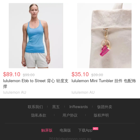
$89.10
$35.10
$99.00
$39.00
lululemon Ebb to Street 背心 轻度支
lululemon Mini Tumbler 挂件 包配饰
撑
lululemon AU
lululemon AU
联系我们
黑五
InRewards
饭团外卖
隐私条款
用户协议
版权声明
触屏版
电脑版
下载App
2019©dealmoon.com.au