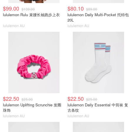
$99.00
$80.10
$139.00
$89.00
lululemon Rulu 束腰长袖跑步上衣
lululemon Daily Multi-Pocket 托特包
20L
lululemon AU
lululemon AU
$22.50
$22.50
$25.00
$25.00
lululemon Uplifting Scrunchie 发圈
lululemon Daily Essential 中筒袜 复
珠饰
古条纹
lululemon AU
lululemon AU