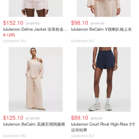
$152.10
$98.10
$169.00
$109.00
lululemon Define Jacket 珍珠粉金拉链
lululemon BeCalm V领喇叭袖上衣
8-12码
lululemon AU
lululemon AU
$125.10
$89.10
$139.00
$99.00
lululemon BeCalm 高腰百褶阔腿裤
lululemon Court Rival High-Rise 3寸
运动短裤
lululemon AU
lululemon AU