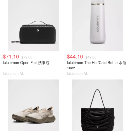
$71.10
$44.10
$79.00
$49.00
lululemon Open-Flat 洗漱包
lululemon The Hot/Cold Bottle 水瓶
10oz
lululemon AU
lululemon AU