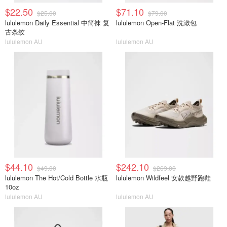
$22.50
$71.10
$25.00
$79.00
lululemon Daily Essential 中筒袜 复
lululemon Open-Flat 洗漱包
古条纹
lululemon AU
lululemon AU
$44.10
$242.10
$49.00
$269.00
lululemon The Hot/Cold Bottle 水瓶
lululemon Wildfeel 女款越野跑鞋
10oz
lululemon AU
lululemon AU