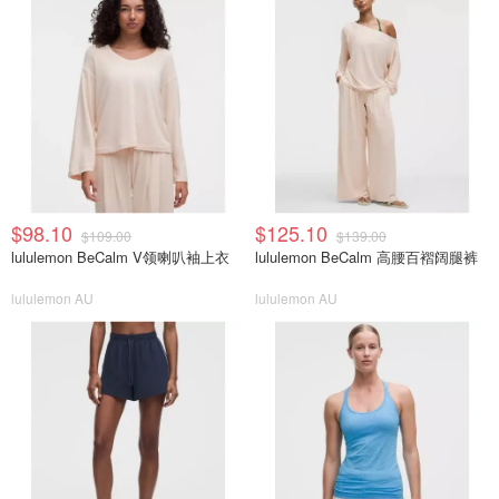
$98.10
$125.10
$109.00
$139.00
lululemon BeCalm V领喇叭袖上衣
lululemon BeCalm 高腰百褶阔腿裤
lululemon AU
lululemon AU