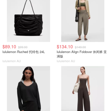
$89.10
$134.10
$99.00
$149.00
lululemon Ruched 托特包 24L
lululemon Align Foldover 休闲裤 亚
洲版
lululemon AU
lululemon AU