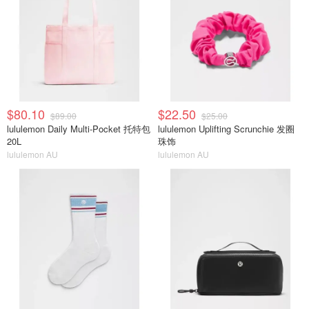
$80.10
$22.50
$89.00
$25.00
lululemon Daily Multi-Pocket 托特包
lululemon Uplifting Scrunchie 发圈
20L
珠饰
lululemon AU
lululemon AU