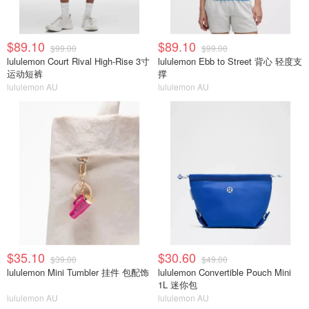
$89.10
$89.10
$99.00
$99.00
lululemon Court Rival High-Rise 3寸
lululemon Ebb to Street 背心 轻度支
运动短裤
撑
lululemon AU
lululemon AU
$35.10
$30.60
$39.00
$49.00
lululemon Mini Tumbler 挂件 包配饰
lululemon Convertible Pouch Mini
1L 迷你包
lululemon AU
lululemon AU