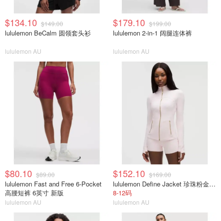
$134.10
$179.10
$149.00
$199.00
lululemon BeCalm 圆领套头衫
lululemon 2-in-1 阔腿连体裤
lululemon AU
lululemon AU
$80.10
$152.10
$89.00
$169.00
lululemon Fast and Free 6-Pocket
lululemon Define Jacket 珍珠粉金拉链
高腰短裤 6英寸 新版
8-12码
lululemon AU
lululemon AU