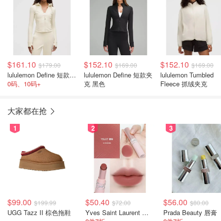
$161.10
$152.10
$152.10
$179.00
$169.00
$169.00
lululemon Define 短款连帽夹克 象牙白
lululemon Define 短款夹
lululemon Tumbled
0码、10码+
克 黑色
Fleece 抓绒夹克
大家都在抢
1
2
3
$99.00
$50.40
$56.00
$199.99
$72.00
$80.00
UGG Tazz II 棕色拖鞋
Yves Saint Laurent 裸粉管
Prada Beauty 唇膏