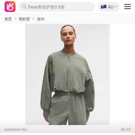
🇦🇺
Sasa美妆护肤3.5折
AU
SSENSE年中3折
lululemon折扣上新
FreshBeauty好价汇总
Cettire降价+叠9折
WWS Coles超市实拍
viagogo二手票捡漏
Myer超级周末1折
The Outnet奢牌1折起
David Jones 3折起
Flannels大牌1折
Perfumes Club护肤1折
AMIRO返校季6.2折
Amazon折扣汇总
eToro入金$200送$50
Amazon数码好物
ICONIC本周7.5折
ThedoubleF高奢地板价
Moose Knuckles 6折
丝芙兰5折起
EUFY官网3.7折起
Selenichast首饰2折
Trip机票酒店促销
YSL送5件彩妆礼
Amazon家居好物
Amazon美妆护肤
雅漾大喷$8
过敏原检测盒$33
伊索独家赠50ml沐浴露
科颜氏清仓3折
SEALIFE海洋馆门票6折
丝塔芙大白罐$16
订阅Newsletter送香薰
Cult Beauty 6.8折
Harrods圣诞日历2.3折
LN-CC奢牌私促3折
d'Alba空姐喷雾$16
EVE LOM套装逆天2折
Bernardelli独家4折
Adore Beauty 6折起
CT圣诞日历
Mytheresa奢品2.7折
Luxury Escapes 9折
Currentbody美容仪9折
MOON Garden Live
Roborock扫地机3.7折
Tingo Life水杯$24
Valentino官网5折
CR洗发护发6.3折
修丽可套装7.4折
Myer彩妆2件7折
GANNI官网4.5折
Stylevana韩妆4折
Tessabit高奢8.5折
OGX洗护4折
Amazon阿德莱德次日达
卡诗8.5折+赠礼
Philips Hue灯具8折
首页
抢好货
服饰
lululemon AU
06-23