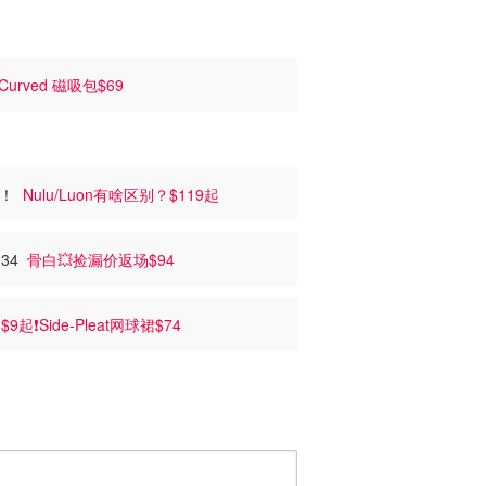
Curved 磁吸包$69
面料！
Nulu/Luon有啥区别？$119起
134
骨白💥捡漏价返场$94

$9起❗️Side-Pleat网球裙$74