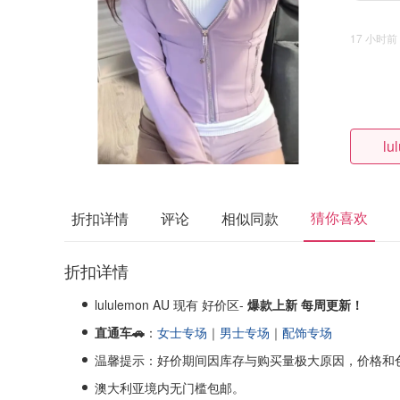
17 小时前
lu
猜你喜欢
折扣详情
评论
相似同款
折扣详情
lululemon AU 现有 好价区-
爆款上新 每周更新！
直通车🚗
：
女士专场
｜
男士专场
｜
配饰专场
温馨提示：好价期间因库存与购买量极大原因，价格和
澳大利亚境内无门槛包邮。