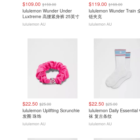
$109.00
$119.00
$159.00
$169.00
lululemon Wunder Under
lululemon Wunder Train
Luxtreme 高腰紧身裤 25英寸
链夹克
lululemon AU
lululemon AU
$22.50
$22.50
$25.00
$25.00
lululemon Uplifting Scrunchie
lululemon Daily Essentia
发圈 珠饰
袜 复古条纹
lululemon AU
lululemon AU