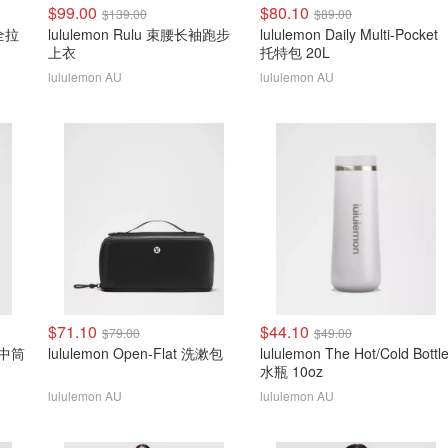
$99.00
$80.10
$139.00
$89.00
 全拉
lululemon Rulu 束腰长袖跑步
lululemon Daily Multi-Pocket
上衣
托特包 20L
lululemon AU
lululemon AU
$71.10
$44.10
$79.00
$49.00
l 中筒
lululemon Open-Flat 洗漱包
lululemon The Hot/Cold Bottl
水瓶 10oz
lululemon AU
lululemon AU