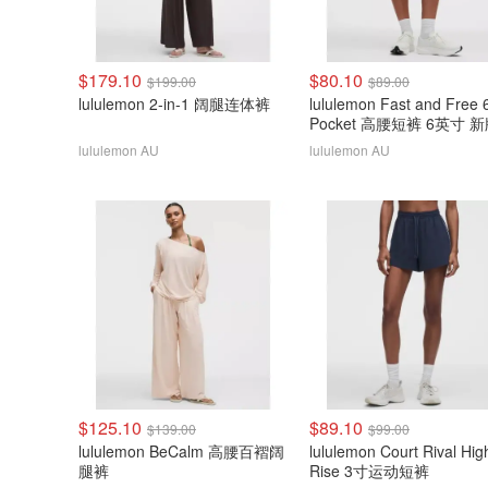
$179.10
$80.10
$199.00
$89.00
lululemon 2-in-1 阔腿连体裤
lululemon Fast and Free 
Pocket 高腰短裤 6英寸 
lululemon AU
lululemon AU
$125.10
$89.10
$139.00
$99.00
lululemon BeCalm 高腰百褶阔
lululemon Court Rival Hig
腿裤
Rise 3寸运动短裤