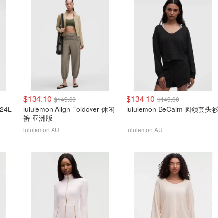
$134.10
$134.10
$149.00
$149.00
 24L
lululemon Align Foldover 休闲
lululemon BeCalm 圆领套头
裤 亚洲版
lululemon AU
lululemon AU