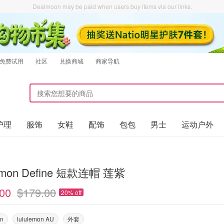
Dealmoon may be paid when users buy items via our links.
免费试用
社区
兑换商城
商家导航
护理
服饰
女鞋
配饰
包包
男士
运动户外
lemon Define 短款连帽 莲紫
00
$179.00
20% off
on
lululemon AU
外套