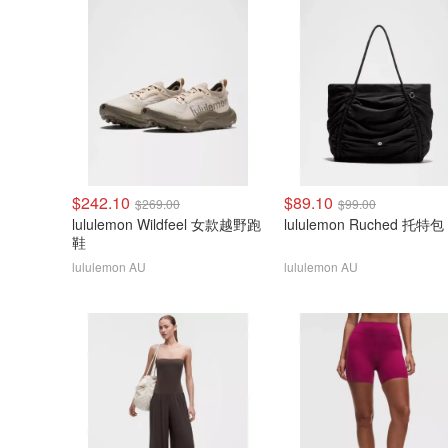
$242.10
$89.10
$269.00
$99.00
lululemon Wildfeel 女款越野跑
lululemon Ruched 托特包
鞋
lululemon AU
lululemon AU