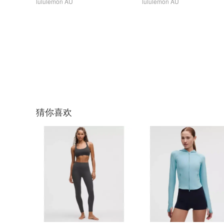
lululemon AU
lululemon AU
猜你喜欢