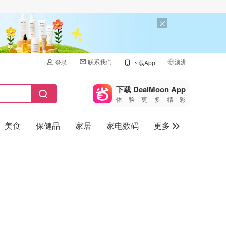
联系我们
澳洲
登录
下载App
🇺🇸
美国
下载 DealMoon App
体验更多精彩
🇨🇳
中国
美食
保健品
家居
家电数码
更多
🇨🇦
加拿大
🇬🇧
汽车
英国
旅游
🇩🇪
德国
母婴儿童
🇫🇷
法国
🇮🇹
意大利