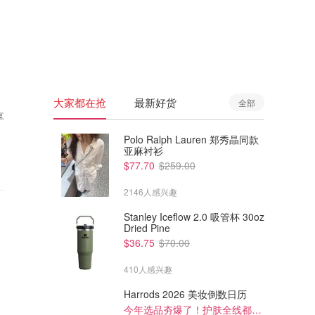
🇦🇺
澳洲
🇳🇿
新西兰
大家都在抢
最新好货
全部
享
Polo Ralph Lauren 郑秀晶同款
亚麻衬衫
$77.70
$259.00
2146人感兴趣
Stanley Iceflow 2.0 吸管杯 30oz
Dried Pine
$36.75
$70.00
410人感兴趣
Harrods 2026 美妆倒数日历
今年选品夯爆了！护肤全线都很绝