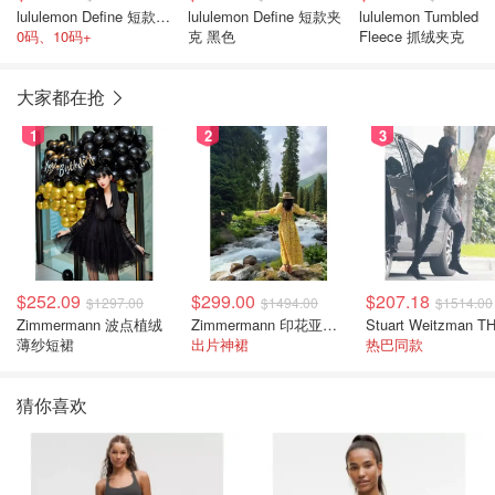
lululemon Define 短款连帽夹克 象牙白
lululemon Define 短款夹
lululemon Tumbled
0码、10码+
克 黑色
Fleece 抓绒夹克
大家都在抢
1
2
3
$252.09
$299.00
$207.18
$1297.00
$1494.00
$1514.00
Zimmermann 波点植绒
Zimmermann 印花亚麻露背中长连衣裙
薄纱短裙
出片神裙
热巴同款
猜你喜欢