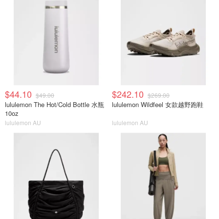
$44.10
$242.10
$49.00
$269.00
lululemon The Hot/Cold Bottle 水瓶
lululemon Wildfeel 女款越野跑鞋
10oz
lululemon AU
lululemon AU