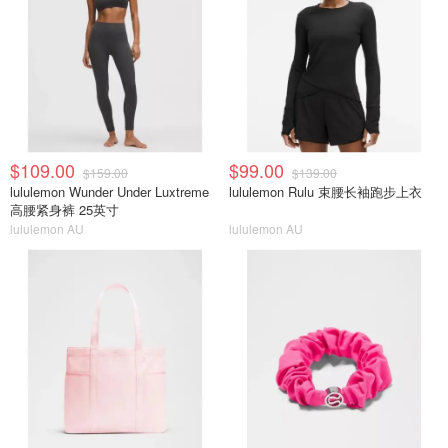
$109.00
$99.00
$159.00
$139.00
lululemon Wunder Under Luxtreme
lululemon Rulu 束腰长袖跑步上衣
高腰紧身裤 25英寸
lululemon AU
lululemon AU