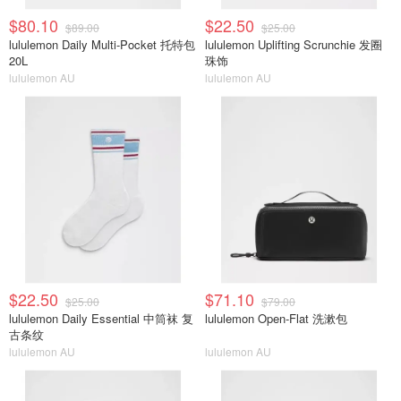
$80.10
$22.50
$89.00
$25.00
lululemon Daily Multi-Pocket 托特包
lululemon Uplifting Scrunchie 发圈
20L
珠饰
lululemon AU
lululemon AU
$22.50
$71.10
$25.00
$79.00
lululemon Daily Essential 中筒袜 复
lululemon Open-Flat 洗漱包
古条纹
lululemon AU
lululemon AU