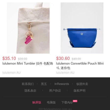
$35.10
$30.60
$39.00
$49.00
lululemon Mini Tumbler 挂件 包配饰
lululemon Convertible Pouch Mini
1L 迷你包
lululemon AU
lululemon AU
联系我们
黑五
InRewards
饭团外卖
隐私条款
用户协议
版权声明
触屏版
电脑版
下载App
2019©dealmoon.com.au