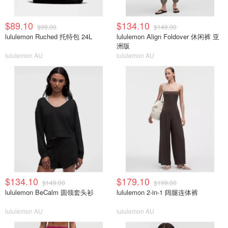
$89.10
$134.10
$99.00
$149.00
lululemon Ruched 托特包 24L
lululemon Align Foldover 休闲裤 亚
洲版
lululemon AU
lululemon AU
$134.10
$179.10
$149.00
$199.00
lululemon BeCalm 圆领套头衫
lululemon 2-in-1 阔腿连体裤
lululemon AU
lululemon AU