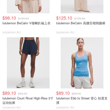
$98.10
$125.10
$109.00
$139.00
lululemon BeCalm V领喇叭袖上衣
lululemon BeCalm 高腰百褶阔腿裤
lululemon AU
lululemon AU
$89.10
$89.10
$99.00
$99.00
lululemon Court Rival High-Rise 3寸
lululemon Ebb to Street 背心 轻度支
运动短裤
撑
lululemon AU
lululemon AU