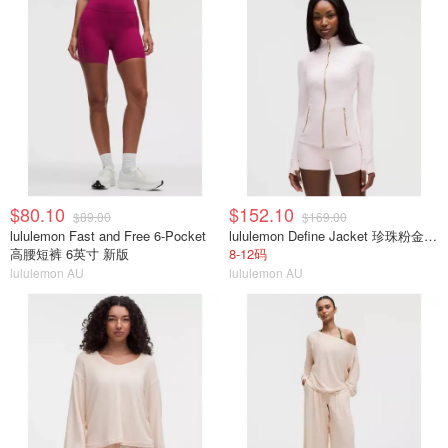
$80.10
$152.10
$89.00
$169.00
lululemon Fast and Free 6-Pocket
lululemon Define Jacket 珍珠粉金拉链
高腰短裤 6英寸 新版
8-12码
lululemon AU
lululemon AU