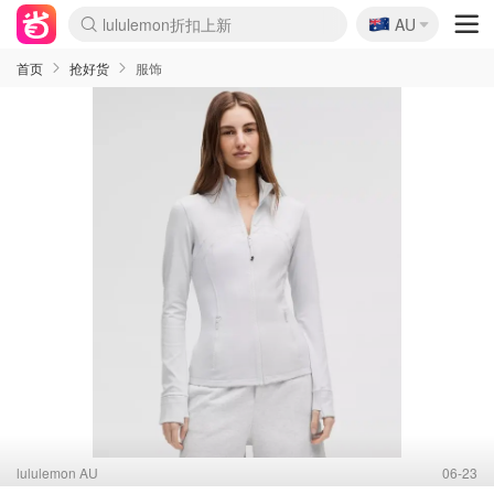
🇦🇺
Sasa美妆护肤3.5折
AU
lululemon折扣上新
SSENSE年中2.5折
FreshBeauty好价汇总
Cettire降价+叠9折
WWS Coles超市实拍
viagogo二手票捡漏
Myer超级周末
The Outnet奢牌1折起
David Jones 3折起
Flannels大牌1折
Perfumes Club护肤1折
AMIRO面罩$251
Amazon折扣汇总
eToro入金$200送$50
Amazon数码好物
ICONIC本周7.5折
ThedoubleF高奢地板价
Moose Knuckles 6折
丝芙兰5折起
EUFY摄像头$98
Selenichast首饰2折
Trip机票酒店促销
YSL送5件彩妆礼
Amazon家居好物
Amazon美妆护肤
雅漾大喷$8
过敏原检测盒$33
伊索独家赠50ml沐浴露
科颜氏高保湿面霜$29
SEALIFE海洋馆门票6折
丝塔芙大白罐$16
订阅Newsletter送香薰
Cult Beauty 6.8折
Harrods圣诞日历$525
LN-CC奢牌私促3折
d'Alba空姐喷雾$16
EVE LOM套装£56
Bernardelli独家4折
Adore Beauty 6折起
CT圣诞日历
Mytheresa奢品2.7折
Luxury Escapes 9折
Currentbody美容仪$881
MOON Garden Live
Roborock扫地机$649
Tingo Life水杯$24
Valentino官网5折
CR洗护套装$23
修丽可4件套$159
Myer彩妆2件7折
GANNI官网4.5折
Stylevana韩妆4折
Tessabit高奢8.5折
OGX洗发水$11
Amazon阿德莱德次日达
卡诗8.5折+赠礼
Philips Hue灯具8折
首页
抢好货
服饰
lululemon AU
06-23