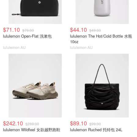
$71.10
$44.10
$79.00
$49.00
lululemon Open-Flat 洗漱包
lululemon The Hot/Cold Bottle 水瓶
10oz
lululemon AU
lululemon AU
$242.10
$89.10
$269.00
$99.00
lululemon Wildfeel 女款越野跑鞋
lululemon Ruched 托特包 24L