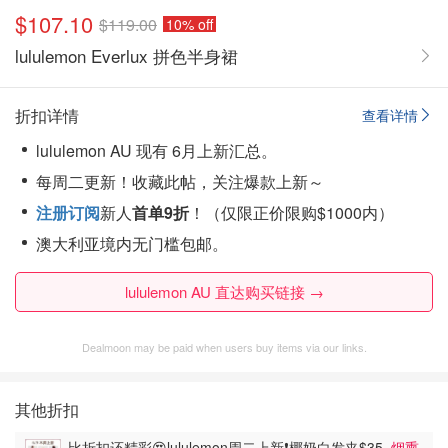
$107.10
$119.00
10% off
lululemon Everlux 拼色半身裙
折扣详情
查看详情
lululemon AU 现有 6月上新汇总。
每周二更新！
收藏此帖，关注爆款上新～
注册订阅
新人
首单9折
！（仅限正价限购$1000内）
澳大利亚境内无门槛包邮。
lululemon AU 直达购买链接 →
Dealmoon may be paid when users buy items via our links.
其他折扣
比折扣还精彩😍lululemon周二上新❗️椰奶白发夹$35
烟熏