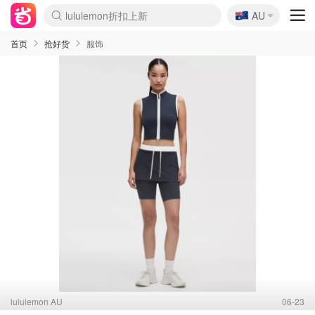
🇦🇺
Sasa美妆护肤3.5折
AU
lululemon折扣上新
SSENSE年中3折
FreshBeauty好价汇总
Cettire降价+叠9折
Farfetch折上8折
WWS Coles超市实拍
viagogo二手票捡漏
Myer清仓1折起
The Outnet奢牌1折起
David Jones 3折起
Flannels大牌1折
Perfumes Club护肤1折
AMIRO返校季6.2折
Oweek抽奖送Airpods
Amazon折扣汇总
eToro入金$200送$50
Amazon数码好物
ICONIC本周7.5折
ThedoubleF高奢地板价
Moose Knuckles 6折
丝芙兰5折起
EUFY官网3.7折起
Selenichast首饰2折
Trip机票酒店促销
YSL送5件彩妆礼
Amazon家居好物
BIGBANG巡演开票
David Jones时尚3折
Amazon美妆护肤
雅漾大喷$8
过敏原检测盒$33
伊索独家赠50ml沐浴露
科颜氏清仓3折
SEALIFE海洋馆门票6折
丝塔芙大白罐$16
订阅Newsletter送香薰
Cult Beauty 6.8折
Harrods圣诞日历2.3折
LN-CC奢牌私促3折
d'Alba空姐喷雾$16
EVE LOM套装逆天2折
Bernardelli独家4折
Adore Beauty 6折起
CT圣诞日历
Mytheresa奢品2.7折
Luxury Escapes 9折
Currentbody美容仪9折
卡诗9折+赠4件礼
MOON Garden Live
ALLSAINTS美衣3折
Roborock扫地机3.7折
Tingo Life水杯$24
Valentino官网5折
CR洗发护发6.3折
首页
抢好货
服饰
lululemon AU
06-23