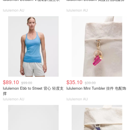
lululemon AU
lululemon AU
$89.10
$35.10
$99.00
$39.00
lululemon Ebb to Street 背心 轻度支
lululemon Mini Tumbler 挂件 包配饰
撑
lululemon AU
lululemon AU