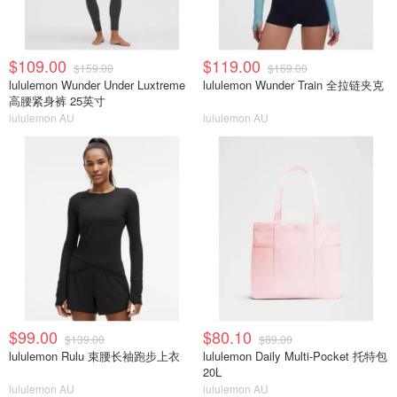
$109.00
$119.00
$159.00
$169.00
lululemon Wunder Under Luxtreme
lululemon Wunder Train 全拉链夹克
高腰紧身裤 25英寸
lululemon AU
lululemon AU
$99.00
$80.10
$139.00
$89.00
lululemon Rulu 束腰长袖跑步上衣
lululemon Daily Multi-Pocket 托特包
20L
lululemon AU
lululemon AU