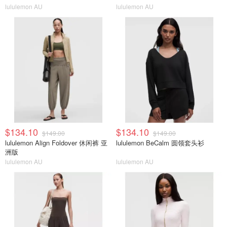
lululemon AU
lululemon AU
$134.10
$134.10
$149.00
$149.00
lululemon Align Foldover 休闲裤 亚
lululemon BeCalm 圆领套头衫
洲版
lululemon AU
lululemon AU