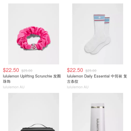
$22.50
$22.50
$25.00
$25.00
lululemon Uplifting Scrunchie 发圈
lululemon Daily Essential 中筒袜 复
珠饰
古条纹
lululemon AU
lululemon AU