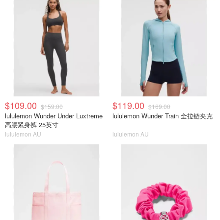
$109.00
$119.00
$159.00
$169.00
lululemon Wunder Under Luxtreme
lululemon Wunder Train 全拉链夹克
高腰紧身裤 25英寸
lululemon AU
lululemon AU