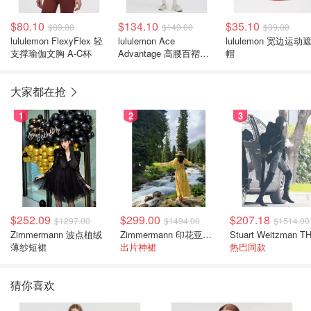
$80.10
$134.10
$35.10
$89.00
$149.00
$39.00
lululemon FlexyFlex 轻
lululemon Ace
lululemon 宽边运动
支撑瑜伽文胸 A-C杯
Advantage 高腰百褶网
帽
球裙
大家都在抢
1
2
3
$252.09
$299.00
$207.18
$1297.00
$1494.00
$1514.00
Zimmermann 波点植绒
Zimmermann 印花亚麻露背中长连衣裙
薄纱短裙
出片神裙
热巴同款
猜你喜欢