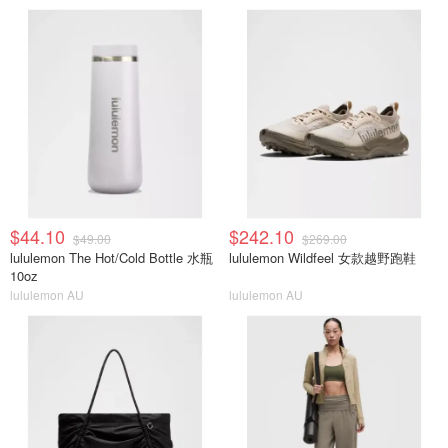
$44.10
$242.10
$49.00
$269.00
lululemon The Hot/Cold Bottle 水瓶
lululemon Wildfeel 女款越野跑鞋
10oz
lululemon AU
lululemon AU