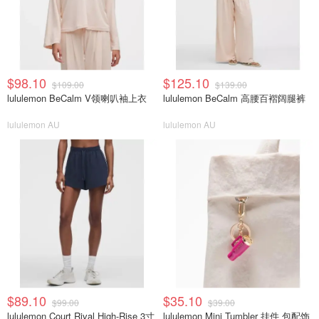
$98.10
$125.10
$109.00
$139.00
lululemon BeCalm V领喇叭袖上衣
lululemon BeCalm 高腰百褶阔腿裤
lululemon AU
lululemon AU
$89.10
$35.10
$99.00
$39.00
lululemon Court Rival High-Rise 3寸
lululemon Mini Tumbler 挂件 包配饰