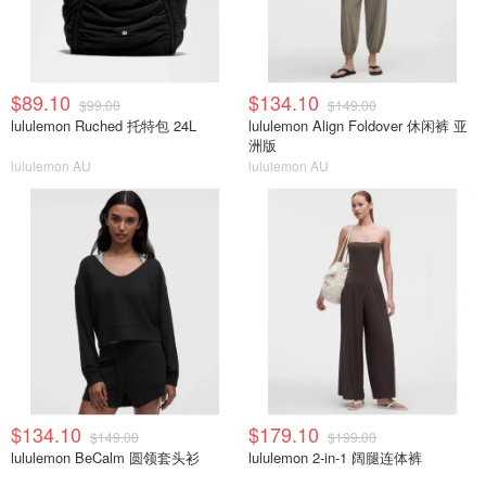
$89.10
$134.10
$99.00
$149.00
lululemon Ruched 托特包 24L
lululemon Align Foldover 休闲裤 亚
洲版
lululemon AU
lululemon AU
$134.10
$179.10
$149.00
$199.00
lululemon BeCalm 圆领套头衫
lululemon 2-in-1 阔腿连体裤