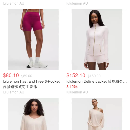
lululemon AU
lululemon AU
$80.10
$152.10
$89.00
$169.00
lululemon Fast and Free 6-Pocket
lululemon Define Jacket 珍珠粉金拉链
高腰短裤 6英寸 新版
8-12码
lululemon AU
lululemon AU