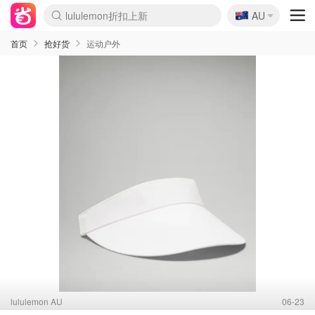
lululemon折扣上新
🇦🇺
AU
Sasa美妆护肤3.5折
SSENSE年中2.5折
FreshBeauty好价汇总
Cettire降价+叠9折
WWS Coles超市实拍
viagogo二手票捡漏
Myer超级周末
The Outnet奢牌1折起
David Jones 3折起
Flannels大牌1折
Perfumes Club护肤1折
AMIRO面罩$251
Amazon折扣汇总
eToro入金$200送$50
Amazon数码好物
ICONIC本周7.5折
ThedoubleF高奢地板价
Moose Knuckles 6折
丝芙兰5折起
EUFY摄像头$98
Selenichast首饰2折
Trip机票酒店促销
YSL送5件彩妆礼
Amazon家居好物
Amazon美妆护肤
雅漾大喷$8
过敏原检测盒$33
伊索独家赠50ml沐浴露
科颜氏高保湿面霜$29
SEALIFE海洋馆门票6折
丝塔芙大白罐$16
订阅Newsletter送香薰
Cult Beauty 6.8折
Harrods圣诞日历$525
LN-CC奢牌私促3折
d'Alba空姐喷雾$16
EVE LOM套装£56
Bernardelli独家4折
Adore Beauty 6折起
CT圣诞日历
Mytheresa奢品2.7折
Luxury Escapes 9折
Currentbody美容仪$881
MOON Garden Live
Roborock扫地机$649
Tingo Life水杯$24
Valentino官网5折
CR洗护套装$23
修丽可4件套$159
Myer彩妆2件7折
GANNI官网4.5折
Stylevana韩妆4折
Tessabit高奢8.5折
OGX洗发水$11
Amazon阿德莱德次日达
卡诗8.5折+赠礼
Philips Hue灯具8折
首页
抢好货
运动户外
lululemon AU
06-23