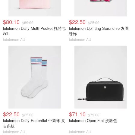
$80.10
$22.50
$89.00
$25.00
lululemon Daily Multi-Pocket 托特包
lululemon Uplifting Scrunchie 发圈
20L
珠饰
lululemon AU
lululemon AU
$22.50
$71.10
$25.00
$79.00
lululemon Daily Essential 中筒袜 复
lululemon Open-Flat 洗漱包
古条纹
lululemon AU
lululemon AU