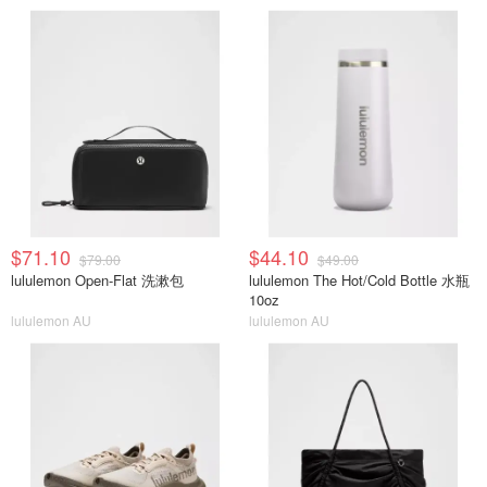
$71.10
$44.10
$79.00
$49.00
lululemon Open-Flat 洗漱包
lululemon The Hot/Cold Bottle 水瓶
10oz
lululemon AU
lululemon AU