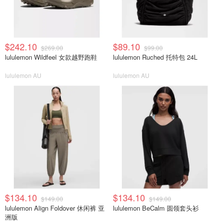
$242.10
$89.10
$269.00
$99.00
lululemon Wildfeel 女款越野跑鞋
lululemon Ruched 托特包 24L
lululemon AU
lululemon AU
$134.10
$134.10
$149.00
$149.00
lululemon Align Foldover 休闲裤 亚
lululemon BeCalm 圆领套头衫
洲版