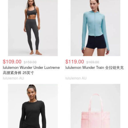
$109.00
$119.00
$159.00
$169.00
lululemon Wunder Under Luxtreme
lululemon Wunder Train 全拉链夹克
高腰紧身裤 25英寸
lululemon AU
lululemon AU