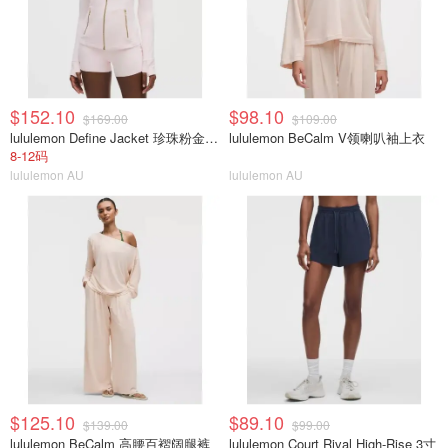
$152.10
$98.10
$169.00
$109.00
lululemon Define Jacket 珍珠粉金拉链
lululemon BeCalm V领喇叭袖上衣
8-12码
lululemon AU
lululemon AU
$125.10
$89.10
$139.00
$99.00
lululemon BeCalm 高腰百褶阔腿裤
lululemon Court Rival High-Rise 3寸