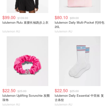
$99.00
$80.10
$139.00
$89.00
lululemon Rulu 束腰长袖跑步上衣
lululemon Daily Multi-Pocket 托特包
20L
lululemon AU
lululemon AU
$22.50
$22.50
$25.00
$25.00
lululemon Uplifting Scrunchie 发圈
lululemon Daily Essential 中筒袜 复
珠饰
古条纹
lululemon AU
lululemon AU