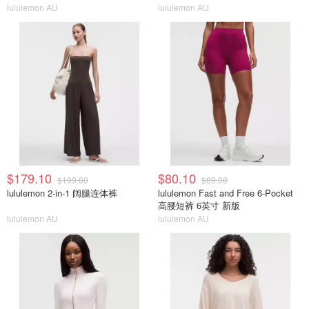
lululemon AU
lululemon AU
$179.10
$80.10
$199.00
$89.00
lululemon 2-in-1 阔腿连体裤
lululemon Fast and Free 6-Pocket
高腰短裤 6英寸 新版
lululemon AU
lululemon AU