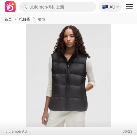
🇦🇺
lululemon折扣上新
AU
Sasa美妆护肤3.5折
SSENSE年中2.5折
FreshBeauty好价汇总
Cettire降价+叠9折
WWS Coles超市实拍
viagogo二手票捡漏
Myer超级周末
The Outnet奢牌1折起
David Jones 3折起
Flannels大牌1折
Perfumes Club护肤1折
AMIRO面罩$251
Amazon折扣汇总
eToro入金$200送$50
Amazon数码好物
ICONIC本周7.5折
ThedoubleF高奢地板价
Moose Knuckles 6折
丝芙兰5折起
EUFY摄像头$98
Selenichast首饰2折
Trip机票酒店促销
YSL送5件彩妆礼
Amazon家居好物
Amazon美妆护肤
雅漾大喷$8
过敏原检测盒$33
伊索独家赠50ml沐浴露
科颜氏高保湿面霜$29
SEALIFE海洋馆门票6折
丝塔芙大白罐$16
订阅Newsletter送香薰
Cult Beauty 6.8折
Harrods圣诞日历$525
LN-CC奢牌私促3折
d'Alba空姐喷雾$16
EVE LOM套装£56
Bernardelli独家4折
Adore Beauty 6折起
CT圣诞日历
Mytheresa奢品2.7折
Luxury Escapes 9折
Currentbody美容仪$881
MOON Garden Live
Roborock扫地机$649
Tingo Life水杯$24
Valentino官网5折
CR洗护套装$23
修丽可4件套$159
Myer彩妆2件7折
GANNI官网4.5折
Stylevana韩妆4折
Tessabit高奢8.5折
OGX洗发水$11
Amazon阿德莱德次日达
卡诗8.5折+赠礼
Philips Hue灯具8折
首页
抢好货
服饰
lululemon AU
06-23