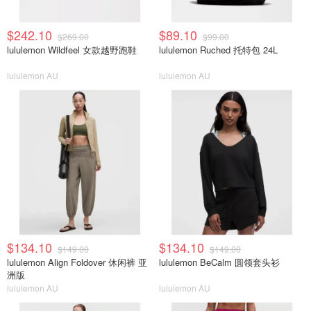
$242.10
$89.10
$269.00
$99.00
lululemon Wildfeel 女款越野跑鞋
lululemon Ruched 托特包 24L
lululemon AU
lululemon AU
$134.10
$134.10
$149.00
$149.00
lululemon Align Foldover 休闲裤 亚
lululemon BeCalm 圆领套头衫
洲版
lululemon AU
lululemon AU