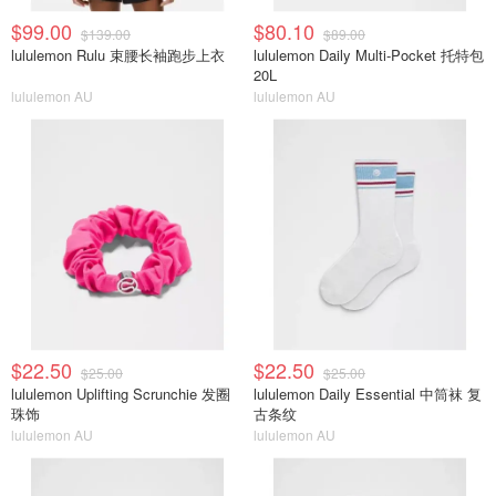
$99.00
$80.10
$139.00
$89.00
lululemon Rulu 束腰长袖跑步上衣
lululemon Daily Multi-Pocket 托特包
20L
lululemon AU
lululemon AU
$22.50
$22.50
$25.00
$25.00
lululemon Uplifting Scrunchie 发圈
lululemon Daily Essential 中筒袜 复
珠饰
古条纹
lululemon AU
lululemon AU