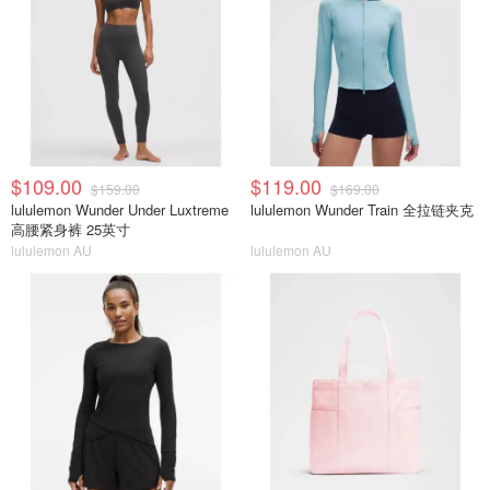
$109.00
$119.00
$159.00
$169.00
lululemon Wunder Under Luxtreme
lululemon Wunder Train 全拉链夹克
高腰紧身裤 25英寸
lululemon AU
lululemon AU