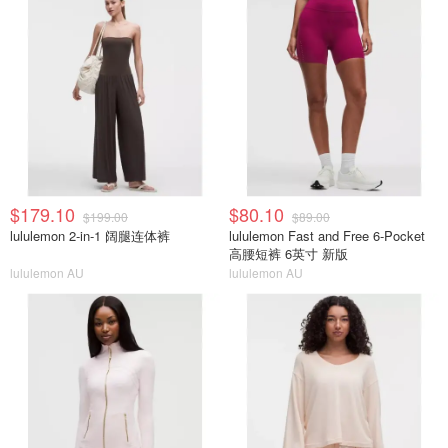
$179.10
$80.10
$199.00
$89.00
lululemon 2-in-1 阔腿连体裤
lululemon Fast and Free 6-Pocket
高腰短裤 6英寸 新版
lululemon AU
lululemon AU