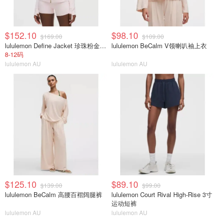
$152.10
$98.10
$169.00
$109.00
lululemon Define Jacket 珍珠粉金拉链
lululemon BeCalm V领喇叭袖上衣
8-12码
lululemon AU
lululemon AU
$125.10
$89.10
$139.00
$99.00
lululemon BeCalm 高腰百褶阔腿裤
lululemon Court Rival High-Rise 3寸
运动短裤
lululemon AU
lululemon AU