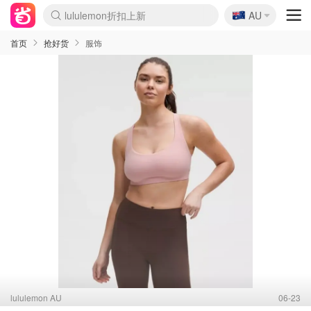
🇦🇺
Sasa美妆护肤3.5折
AU
lululemon折扣上新
SSENSE年中3折
FreshBeauty好价汇总
Cettire降价+叠9折
Farfetch折上8折
WWS Coles超市实拍
viagogo二手票捡漏
Myer清仓1折起
The Outnet奢牌1折起
David Jones 3折起
Flannels大牌1折
Perfumes Club护肤1折
AMIRO返校季6.2折
Oweek抽奖送Airpods
Amazon折扣汇总
eToro入金$200送$50
Amazon数码好物
ICONIC本周7.5折
ThedoubleF高奢地板价
Moose Knuckles 6折
丝芙兰5折起
EUFY官网3.7折起
Selenichast首饰2折
Trip机票酒店促销
YSL送5件彩妆礼
Amazon家居好物
BIGBANG巡演开票
David Jones时尚3折
Amazon美妆护肤
雅漾大喷$8
过敏原检测盒$33
伊索独家赠50ml沐浴露
科颜氏清仓3折
SEALIFE海洋馆门票6折
丝塔芙大白罐$16
订阅Newsletter送香薰
Cult Beauty 6.8折
Harrods圣诞日历2.3折
LN-CC奢牌私促3折
d'Alba空姐喷雾$16
EVE LOM套装逆天2折
Bernardelli独家4折
Adore Beauty 6折起
CT圣诞日历
Mytheresa奢品2.7折
Luxury Escapes 9折
Currentbody美容仪9折
MOON Garden Live
ALLSAINTS美衣3折
Roborock扫地机3.7折
Tingo Life水杯$24
Valentino官网5折
CR洗发护发6.3折
首页
抢好货
服饰
lululemon AU
06-23