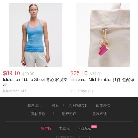
$89.10
$35.10
$99.00
$39.00
lululemon Ebb to Street 背心 轻度支
lululemon Mini Tumbler 挂件 包配饰
撑
lululemon AU
lululemon AU
联系我们
黑五
InRewards
饭团外卖
隐私条款
用户协议
版权声明
触屏版
电脑版
下载App
2019©dealmoon.com.au