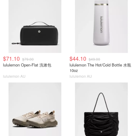
$71.10
$44.10
$79.00
$49.00
lululemon Open-Flat 洗漱包
lululemon The Hot/Cold Bottle 水瓶
10oz
lululemon AU
lululemon AU