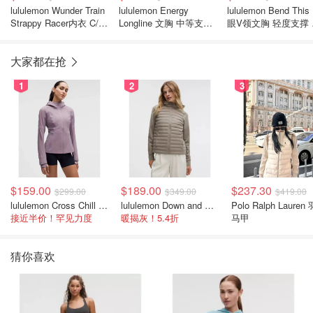
lululemon Wunder Train
lululemon Energy
lululemon Bend This
Strappy Racer内衣 C/D
Longline 文胸 中等支撑
眼V领文胸 轻度支撑 
杯 轻度支撑
B-D罩杯
C罩杯
大家都在抢
1
2
3
$159.00
$189.00
$237.30
$299.00
$349.00
$419.00
lululemon Cross Chill 女士运动外套
lululemon Down and Around 羽绒夹克
Polo Ralph Lauren
接近半价！罕见力度
暖揭灰！5.4折
马甲
猜你喜欢