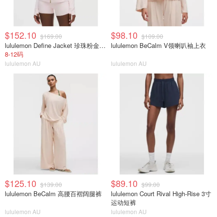
$152.10
$98.10
$169.00
$109.00
lululemon Define Jacket 珍珠粉金拉链
lululemon BeCalm V领喇叭袖上衣
8-12码
lululemon AU
lululemon AU
$125.10
$89.10
$139.00
$99.00
lululemon BeCalm 高腰百褶阔腿裤
lululemon Court Rival High-Rise 3寸
运动短裤
lululemon AU
lululemon AU