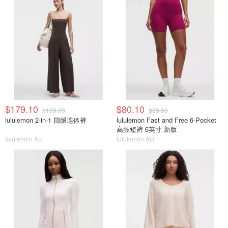
$179.10
$80.10
$199.00
$89.00
lululemon 2-in-1 阔腿连体裤
lululemon Fast and Free 6-Pocket
高腰短裤 6英寸 新版
lululemon AU
lululemon AU