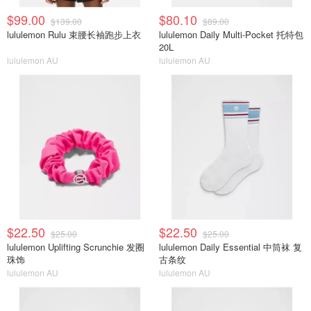
$99.00
$80.10
$139.00
$89.00
lululemon Rulu 束腰长袖跑步上衣
lululemon Daily Multi-Pocket 托特包
20L
lululemon AU
lululemon AU
$22.50
$22.50
$25.00
$25.00
lululemon Uplifting Scrunchie 发圈
lululemon Daily Essential 中筒袜 复
珠饰
古条纹
lululemon AU
lululemon AU