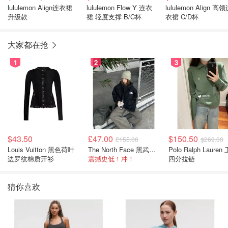
lululemon Align连衣裙
lululemon Flow Y 连衣
lululemon Align 高
升级款
裙 轻度支撑 B/C杯
衣裙 C/D杯
大家都在抢
1
2
3
$43.50
£47.00
$150.50
£155.00
$269.00
Louis Vuitton 黑色荷叶
The North Face 黑武士冲锋衣
Polo Ralph Lauren 卫衣
边罗纹棉质开衫
震撼史低！冲！
四分拉链
猜你喜欢