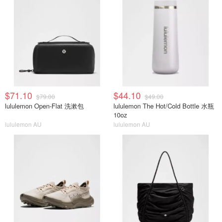
$71.10
$44.10
$79.00
$49.00
lululemon Open-Flat 洗漱包
lululemon The Hot/Cold Bottle 水瓶
10oz
lululemon AU
lululemon AU