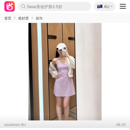
🇦🇺
Sasa美妆护肤3.5折
AU
lululemon折扣上新
SSENSE年中2.5折
FreshBeauty好价汇总
Cettire降价+叠9折
WWS Coles超市实拍
viagogo二手票捡漏
Myer超级周末
The Outnet奢牌1折起
David Jones 3折起
Flannels大牌1折
Perfumes Club护肤1折
AMIRO面罩$251
Amazon折扣汇总
eToro入金$200送$50
Amazon数码好物
ICONIC本周7.5折
ThedoubleF高奢地板价
Moose Knuckles 6折
丝芙兰5折起
EUFY摄像头$98
Selenichast首饰2折
Trip机票酒店促销
YSL送5件彩妆礼
Amazon家居好物
Amazon美妆护肤
雅漾大喷$8
过敏原检测盒$33
伊索独家赠50ml沐浴露
科颜氏高保湿面霜$29
SEALIFE海洋馆门票6折
丝塔芙大白罐$16
订阅Newsletter送香薰
Cult Beauty 6.8折
Harrods圣诞日历$525
LN-CC奢牌私促3折
d'Alba空姐喷雾$16
EVE LOM套装£56
Bernardelli独家4折
Adore Beauty 6折起
CT圣诞日历
Mytheresa奢品2.7折
Luxury Escapes 9折
Currentbody美容仪$881
MOON Garden Live
Roborock扫地机$649
Tingo Life水杯$24
Valentino官网5折
CR洗护套装$23
修丽可4件套$159
Myer彩妆2件7折
GANNI官网4.5折
Stylevana韩妆4折
Tessabit高奢8.5折
OGX洗发水$11
Amazon阿德莱德次日达
卡诗8.5折+赠礼
Philips Hue灯具8折
首页
抢好货
服饰
lululemon AU
06-23