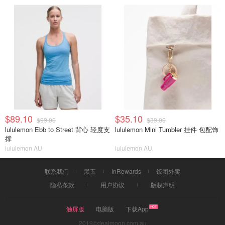
$89.10
$35.10
$99.00
$39.00
lululemon Ebb to Street 背心 轻度支
lululemon Mini Tumbler 挂件 包配饰
撑
lululemon AU
lululemon AU
联系我们
黑五
InRewards
饭团外卖
隐私条款
用户协议
版权声明
触屏版
电脑版
下载App
2019©dealmoon.com.au