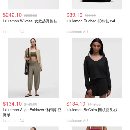
$242.10
$89.10
$269.00
$99.00
lululemon Wildfeel 女款越野跑鞋
lululemon Ruched 托特包 24L
lululemon AU
lululemon AU
$134.10
$134.10
$149.00
$149.00
lululemon Align Foldover 休闲裤 亚
lululemon BeCalm 圆领套头衫
洲版
lululemon AU
lululemon AU