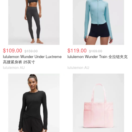
$109.00
$119.00
$159.00
$169.00
lululemon Wunder Under Luxtreme
lululemon Wunder Train 全拉链夹克
高腰紧身裤 25英寸
lululemon AU
lululemon AU