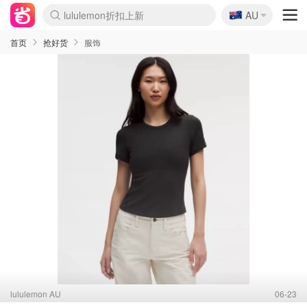
🇦🇺
Sasa美妆护肤3.5折
AU
SSENSE年中2.5折
FreshBeauty好价汇总
Cettire降价+叠9折
WWS Coles超市实拍
viagogo二手票捡漏
Myer折扣汇总
The Outnet奢牌1折起
David Jones 3折起
Flannels大牌1折
Perfumes Club护肤1折
AMIRO面罩$251
Amazon折扣汇总
eToro入金$200送$50
Amazon数码好物
ICONIC本周7.5折
ThedoubleF高奢地板价
Moose Knuckles 6折
EUFY摄像头$98
Selenichast首饰2折
Trip机票酒店促销
YSL送5件彩妆礼
Amazon家居好物
Amazon美妆护肤
雅漾大喷$8
过敏原检测盒$33
科颜氏高保湿面霜$29
SEALIFE海洋馆门票6折
丝塔芙大白罐$16
订阅Newsletter送香薰
Cult Beauty 6.8折
Harrods圣诞日历$525
LN-CC奢牌私促3折
d'Alba空姐喷雾$16
EVE LOM套装£56
Bernardelli独家4折
Adore Beauty 6折起
CT圣诞日历
Mytheresa奢品2.7折
Luxury Escapes 9折
Currentbody美容仪$881
MOON Garden Live
Roborock扫地机$649
Tingo Life水杯$24
Valentino官网5折
CR洗护套装$23
修丽可4件套$159
GANNI官网4.5折
Stylevana韩妆4折
Tessabit高奢8.5折
OGX洗发水$11
Amazon阿德莱德次日达
卡诗8.5折+赠礼
Philips Hue灯具8折
La Mer送8件礼值$529
首页
抢好货
服饰
lululemon AU
06-23