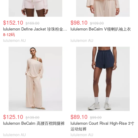
$152.10
$98.10
$169.00
$109.00
lululemon Define Jacket 珍珠粉金拉链
lululemon BeCalm V领喇叭袖上衣
8-12码
lululemon AU
lululemon AU
$125.10
$89.10
$139.00
$99.00
lululemon BeCalm 高腰百褶阔腿裤
lululemon Court Rival High-Rise 3寸
运动短裤
lululemon AU
lululemon AU