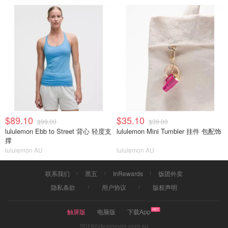
$89.10
$35.10
$99.00
$39.00
lululemon Ebb to Street 背心 轻度支
lululemon Mini Tumbler 挂件 包配饰
撑
lululemon AU
lululemon AU
联系我们
黑五
InRewards
饭团外卖
隐私条款
用户协议
版权声明
触屏版
电脑版
下载App
2019©dealmoon.com.au