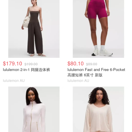
$179.10
$80.10
$199.00
$89.00
lululemon 2-in-1 阔腿连体裤
lululemon Fast and Free 6-Pocket
高腰短裤 6英寸 新版
lululemon AU
lululemon AU