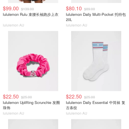
$99.00
$80.10
$139.00
$89.00
lululemon Rulu 束腰长袖跑步上衣
lululemon Daily Multi-Pocket 托特包
20L
lululemon AU
lululemon AU
$22.50
$22.50
$25.00
$25.00
lululemon Uplifting Scrunchie 发圈
lululemon Daily Essential 中筒袜 复
珠饰
古条纹
lululemon AU
lululemon AU