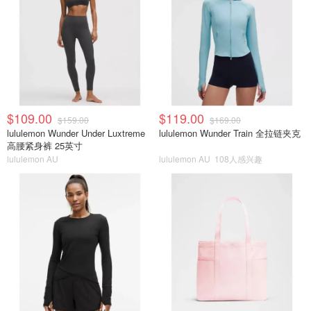
$109.00
$119.00
$159.00
$169.00
lululemon Wunder Under Luxtreme
lululemon Wunder Train 全拉链夹克
高腰紧身裤 25英寸
lululemon AU
lululemon AU
108人感兴趣