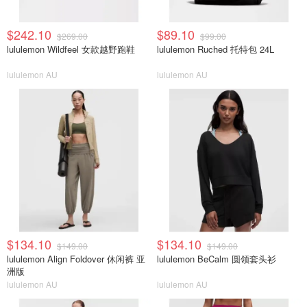
$242.10
$89.10
$269.00
$99.00
lululemon Wildfeel 女款越野跑鞋
lululemon Ruched 托特包 24L
lululemon AU
lululemon AU
$134.10
$134.10
$149.00
$149.00
lululemon Align Foldover 休闲裤 亚
lululemon BeCalm 圆领套头衫
洲版
lululemon AU
lululemon AU