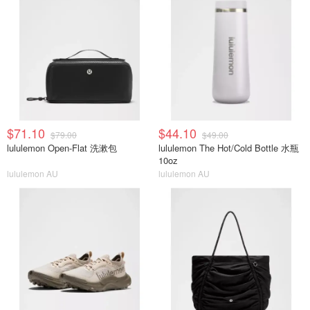
$71.10
$44.10
$79.00
$49.00
lululemon Open-Flat 洗漱包
lululemon The Hot/Cold Bottle 水瓶
10oz
lululemon AU
lululemon AU