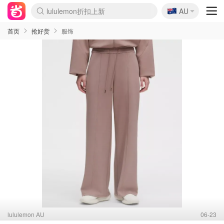
🇦🇺
lululemon折扣上新
AU
Sasa美妆护肤3.5折
SSENSE年中3折
FreshBeauty好价汇总
Cettire降价+叠9折
Farfetch折上8折
WWS Coles超市实拍
viagogo二手票捡漏
Myer清仓1折起
The Outnet奢牌1折起
David Jones 3折起
Flannels大牌1折
Perfumes Club护肤1折
AMIRO返校季6.2折
Oweek抽奖送Airpods
Amazon折扣汇总
eToro入金$200送$50
Amazon数码好物
ICONIC本周7.5折
ThedoubleF高奢地板价
Moose Knuckles 6折
丝芙兰5折起
EUFY官网3.7折起
Selenichast首饰2折
Trip机票酒店促销
YSL送5件彩妆礼
Amazon家居好物
BIGBANG巡演开票
David Jones时尚3折
Amazon美妆护肤
雅漾大喷$8
过敏原检测盒$33
伊索独家赠50ml沐浴露
科颜氏清仓3折
SEALIFE海洋馆门票6折
丝塔芙大白罐$16
订阅Newsletter送香薰
Cult Beauty 6.8折
Harrods圣诞日历2.3折
LN-CC奢牌私促3折
d'Alba空姐喷雾$16
EVE LOM套装逆天2折
Bernardelli独家4折
Adore Beauty 6折起
CT圣诞日历
Mytheresa奢品2.7折
Luxury Escapes 9折
Currentbody美容仪9折
卡诗9折+赠4件礼
MOON Garden Live
ALLSAINTS美衣3折
Roborock扫地机3.7折
Tingo Life水杯$24
Valentino官网5折
CR洗发护发6.3折
首页
抢好货
服饰
lululemon AU
06-23