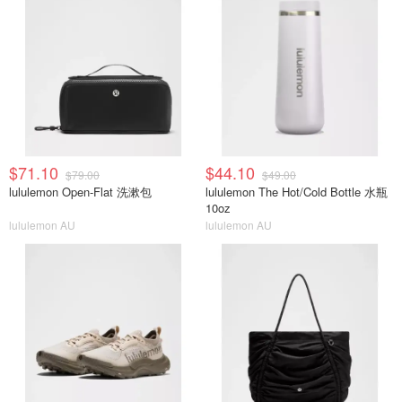
$71.10
$44.10
$79.00
$49.00
lululemon Open-Flat 洗漱包
lululemon The Hot/Cold Bottle 水瓶
10oz
lululemon AU
lululemon AU