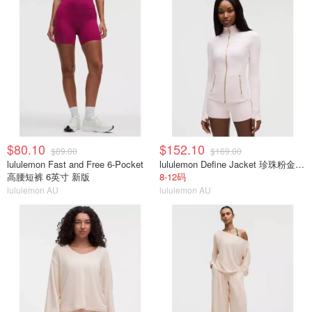
$80.10
$152.10
$89.00
$169.00
lululemon Fast and Free 6-Pocket
lululemon Define Jacket 珍珠粉金拉链
高腰短裤 6英寸 新版
8-12码
lululemon AU
lululemon AU