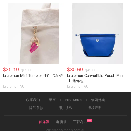
$35.10
$30.60
$39.00
$49.00
lululemon Mini Tumbler 挂件 包配饰
lululemon Convertible Pouch Mini
1L 迷你包
lululemon AU
lululemon AU
联系我们
黑五
InRewards
饭团外卖
隐私条款
用户协议
版权声明
触屏版
电脑版
下载App
2019©dealmoon.com.au