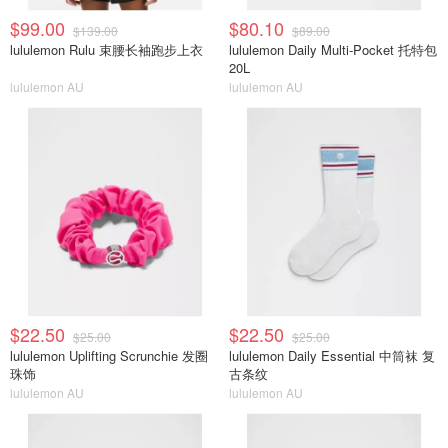
$99.00
$80.10
$139.00
$89.00
lululemon Rulu 束腰长袖跑步上衣
lululemon Daily Multi-Pocket 托特包
20L
lululemon AU
lululemon AU
$22.50
$22.50
$25.00
$25.00
lululemon Uplifting Scrunchie 发圈
lululemon Daily Essential 中筒袜 复
珠饰
古条纹
lululemon AU
lululemon AU