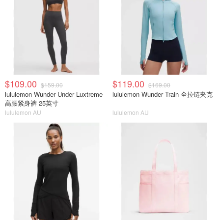
$109.00
$119.00
$159.00
$169.00
lululemon Wunder Under Luxtreme
lululemon Wunder Train 全拉链夹克
高腰紧身裤 25英寸
lululemon AU
lululemon AU