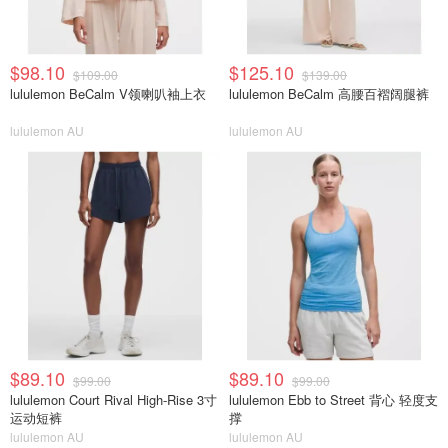
$98.10
$125.10
$109.00
$139.00
lululemon BeCalm V领喇叭袖上衣
lululemon BeCalm 高腰百褶阔腿裤
lululemon AU
lululemon AU
$89.10
$89.10
$99.00
$99.00
lululemon Court Rival High-Rise 3寸
lululemon Ebb to Street 背心 轻度支
运动短裤
撑
lululemon AU
lululemon AU