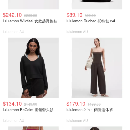
$242.10
$89.10
$269.00
$99.00
lululemon Wildfeel 女款越野跑鞋
lululemon Ruched 托特包 24L
lululemon AU
lululemon AU
$134.10
$179.10
$149.00
$199.00
lululemon BeCalm 圆领套头衫
lululemon 2-in-1 阔腿连体裤
lululemon AU
lululemon AU