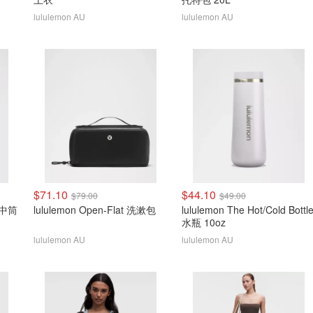
lululemon AU
lululemon AU
$71.10
$44.10
$79.00
$49.00
l 中筒
lululemon Open-Flat 洗漱包
lululemon The Hot/Cold Bottl
水瓶 10oz
lululemon AU
lululemon AU