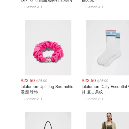
lululemon AU
lululemon AU
$22.50
$22.50
$25.00
$25.00
lululemon Uplifting Scrunchie
lululemon Daily Essentia
发圈 珠饰
袜 复古条纹
lululemon AU
lululemon AU