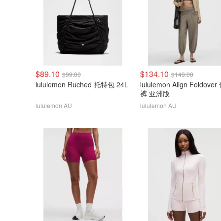
$89.10
$134.10
$99.00
$149.00
lululemon Ruched 托特包 24L
lululemon Align Foldove
裤 亚洲版
lululemon AU
lululemon AU