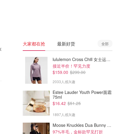
🇦🇺
澳洲
🇳🇿
新西兰
大家都在抢
最新好货
全部
享
lululemon Cross Chill 女士运动外套
接近半价！罕见力度
$159.00
$299.00
2033人感兴趣
Estee Lauder Youth Power面霜
75ml
$16.42
$51.25
1897人感兴趣
Moose Knuckles Dua Bunny 羊毛混纺针织夹克
97%羊毛，金标款罕见打折