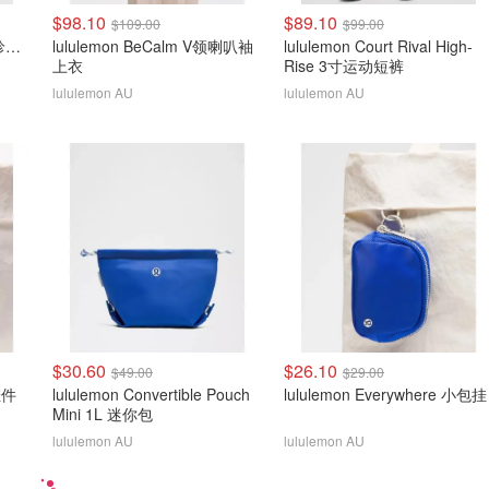
$98.10
$89.10
$109.00
$99.00
lululemon Define Jacket 珍珠粉金拉链
lululemon BeCalm V领喇叭袖
lululemon Court Rival High-
上衣
Rise 3寸运动短裤
lululemon AU
lululemon AU
$30.60
$26.10
$49.00
$29.00
 挂件
lululemon Convertible Pouch
lululemon Everywhere 小包挂
Mini 1L 迷你包
lululemon AU
lululemon AU