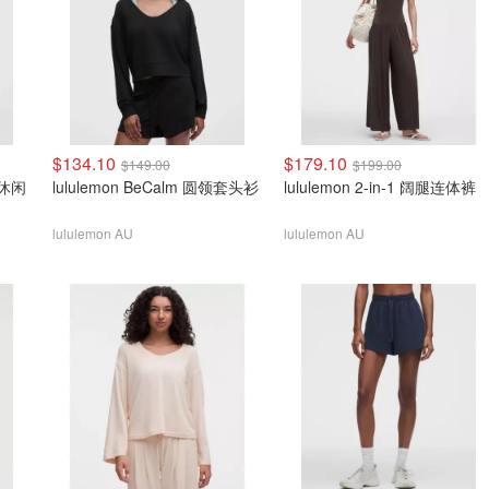
$134.10
$179.10
$149.00
$199.00
r 休闲
lululemon BeCalm 圆领套头衫
lululemon 2-in-1 阔腿连体裤
lululemon AU
lululemon AU