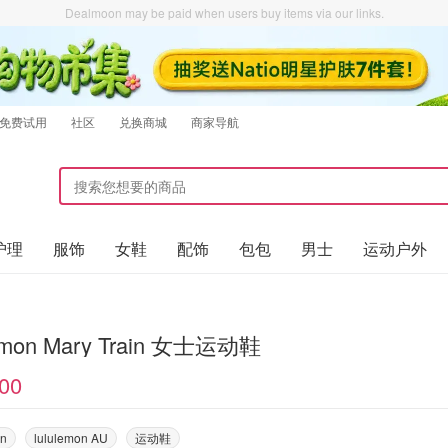
Dealmoon may be paid when users buy items via our links.
免费试用
社区
兑换商城
商家导航
护理
服饰
女鞋
配饰
包包
男士
运动户外
lemon Mary Train 女士运动鞋
00
on
lululemon AU
运动鞋