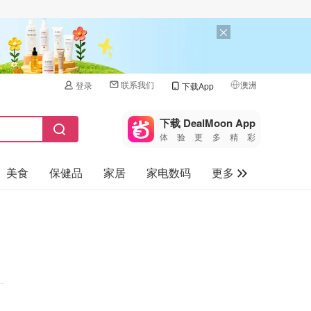
联系我们
澳洲
登录
下载App
🇺🇸
美国
下载 DealMoon App
体验更多精彩
🇨🇳
中国
美食
保健品
家居
家电数码
更多
🇨🇦
加拿大
🇬🇧
汽车
英国
旅游
🇩🇪
德国
母婴儿童
🇫🇷
法国
🇮🇹
意大利