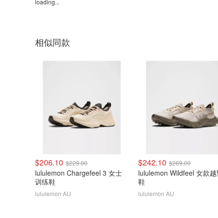
loading...
相似同款
$206.10
$242.10
$229.00
$269.00
lululemon Chargefeel 3 女士
lululemon Wildfeel 女
训练鞋
鞋
lululemon AU
lululemon AU