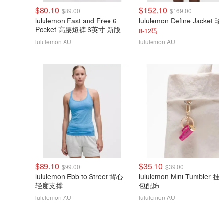
$80.10
$152.10
$89.00
$169.00
lululemon Fast and Free 6-
Pocket 高腰短裤 6英寸 新版
8-12码
lululemon AU
lululemon AU
$89.10
$35.10
$99.00
$39.00
lululemon Ebb to Street 背心
lululemon Mini Tumbler
轻度支撑
包配饰
lululemon AU
lululemon AU