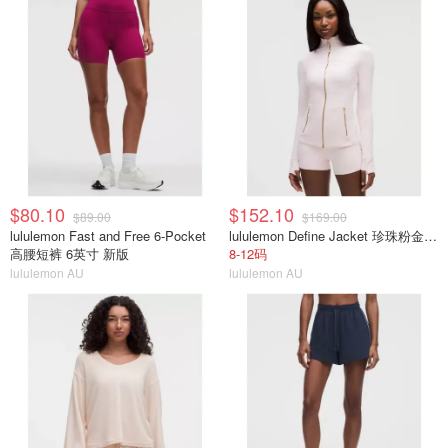
$80.10
$152.10
$89.00
$169.00
lululemon Fast and Free 6-Pocket
lululemon Define Jacket 珍珠粉金拉链
高腰短裤 6英寸 新版
8-12码
lululemon AU
lululemon AU