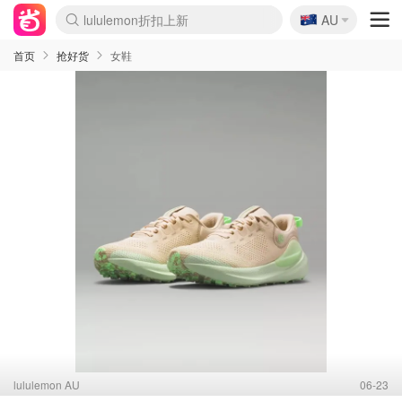
lululemon折扣上新
🇦🇺
Sasa美妆护肤3.5折
AU
SSENSE年中2.5折
FreshBeauty好价汇总
Cettire降价+叠9折
WWS Coles超市实拍
viagogo二手票捡漏
Myer超级周末
The Outnet奢牌1折起
David Jones 3折起
Flannels大牌1折
Perfumes Club护肤1折
AMIRO面罩$251
Amazon折扣汇总
eToro入金$200送$50
Amazon数码好物
ICONIC本周7.5折
ThedoubleF高奢地板价
Moose Knuckles 6折
丝芙兰5折起
EUFY摄像头$98
Selenichast首饰2折
Trip机票酒店促销
YSL送5件彩妆礼
Amazon家居好物
Amazon美妆护肤
雅漾大喷$8
过敏原检测盒$33
伊索独家赠50ml沐浴露
科颜氏高保湿面霜$29
SEALIFE海洋馆门票6折
丝塔芙大白罐$16
订阅Newsletter送香薰
Cult Beauty 6.8折
Harrods圣诞日历$525
LN-CC奢牌私促3折
d'Alba空姐喷雾$16
EVE LOM套装£56
Bernardelli独家4折
Adore Beauty 6折起
CT圣诞日历
Mytheresa奢品2.7折
Luxury Escapes 9折
Currentbody美容仪$881
MOON Garden Live
Roborock扫地机$649
Tingo Life水杯$24
Valentino官网5折
CR洗护套装$23
修丽可4件套$159
Myer彩妆2件7折
GANNI官网4.5折
Stylevana韩妆4折
Tessabit高奢8.5折
OGX洗发水$11
Amazon阿德莱德次日达
卡诗8.5折+赠礼
Philips Hue灯具8折
首页
抢好货
女鞋
lululemon AU
06-23