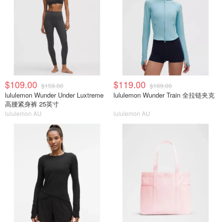
$109.00
$119.00
$159.00
$169.00
lululemon Wunder Under Luxtreme
lululemon Wunder Train 全拉链夹克
高腰紧身裤 25英寸
lululemon AU
lululemon AU