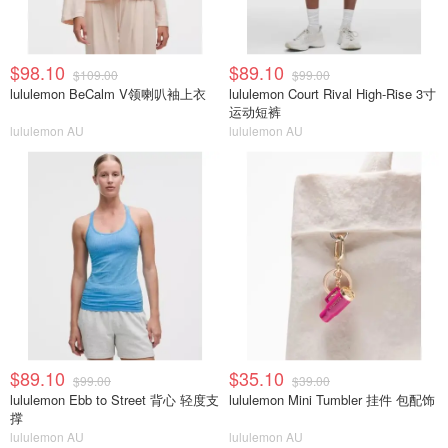
$98.10
$89.10
$109.00
$99.00
lululemon BeCalm V领喇叭袖上衣
lululemon Court Rival High-Rise 3寸
运动短裤
lululemon AU
lululemon AU
$89.10
$35.10
$99.00
$39.00
lululemon Ebb to Street 背心 轻度支
lululemon Mini Tumbler 挂件 包配饰
撑
lululemon AU
lululemon AU