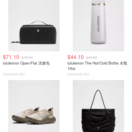
$71.10
$44.10
$79.00
$49.00
lululemon Open-Flat 洗漱包
lululemon The Hot/Cold Bottle 水瓶
10oz
lululemon AU
lululemon AU