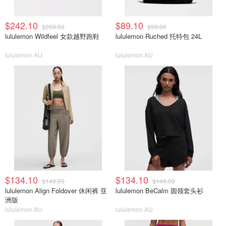
$242.10
$89.10
$269.00
$99.00
lululemon Wildfeel 女款越野跑鞋
lululemon Ruched 托特包 24L
lululemon AU
lululemon AU
$134.10
$134.10
$149.00
$149.00
lululemon Align Foldover 休闲裤 亚
lululemon BeCalm 圆领套头衫
洲版
lululemon AU
lululemon AU