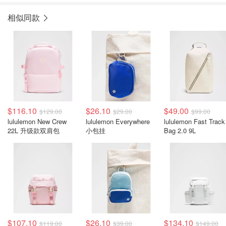
相似同款
$116.10
$26.10
$49.00
$129.00
$29.00
$99.00
lululemon New Crew
lululemon Everywhere
lululemon Fast Track
22L 升级款双肩包
小包挂
Bag 2.0 9L
$107.10
$26.10
$134.10
$119.00
$39.00
$149.00