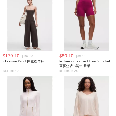
$179.10
$80.10
$199.00
$89.00
lululemon 2-in-1 阔腿连体裤
lululemon Fast and Free 6-Pocket
高腰短裤 6英寸 新版
lululemon AU
lululemon AU