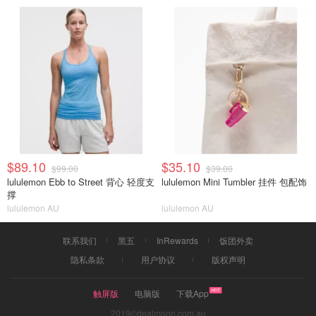
$89.10
$35.10
$99.00
$39.00
lululemon Ebb to Street 背心 轻度支
lululemon Mini Tumbler 挂件 包配饰
撑
lululemon AU
lululemon AU
联系我们
黑五
InRewards
饭团外卖
隐私条款
用户协议
版权声明
触屏版
电脑版
下载App
2019©dealmoon.com.au