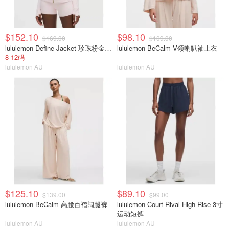
$152.10
$98.10
$169.00
$109.00
lululemon Define Jacket 珍珠粉金拉链
lululemon BeCalm V领喇叭袖上衣
8-12码
lululemon AU
lululemon AU
$125.10
$89.10
$139.00
$99.00
lululemon BeCalm 高腰百褶阔腿裤
lululemon Court Rival High-Rise 3寸
运动短裤
lululemon AU
lululemon AU