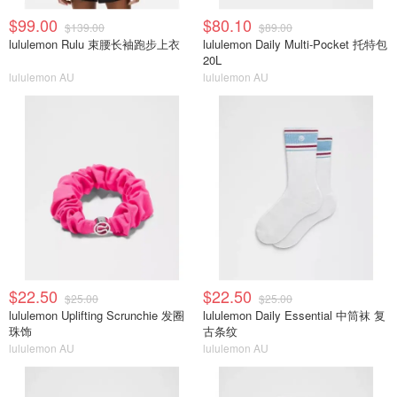
$99.00
$80.10
$139.00
$89.00
lululemon Rulu 束腰长袖跑步上衣
lululemon Daily Multi-Pocket 托特包
20L
lululemon AU
lululemon AU
$22.50
$22.50
$25.00
$25.00
lululemon Uplifting Scrunchie 发圈
lululemon Daily Essential 中筒袜 复
珠饰
古条纹
lululemon AU
lululemon AU