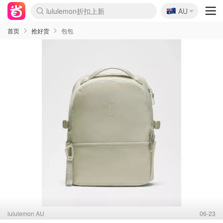
lululemon折扣上新
🇦🇺
Sasa美妆护肤3.5折
AU
SSENSE年中3折
FreshBeauty好价汇总
Cettire降价+叠9折
Farfetch折上8折
WWS Coles超市实拍
viagogo二手票捡漏
Myer清仓1折起
The Outnet奢牌1折起
David Jones 3折起
Flannels大牌1折
Perfumes Club护肤1折
AMIRO返校季6.2折
Oweek抽奖送Airpods
Amazon折扣汇总
eToro入金$200送$50
Amazon数码好物
ICONIC本周7.5折
ThedoubleF高奢地板价
Moose Knuckles 6折
丝芙兰5折起
EUFY官网3.7折起
Selenichast首饰2折
Trip机票酒店促销
YSL送5件彩妆礼
Amazon家居好物
BIGBANG巡演开票
David Jones时尚3折
Amazon美妆护肤
雅漾大喷$8
过敏原检测盒$33
伊索独家赠50ml沐浴露
科颜氏清仓3折
SEALIFE海洋馆门票6折
丝塔芙大白罐$16
订阅Newsletter送香薰
Cult Beauty 6.8折
Harrods圣诞日历2.3折
LN-CC奢牌私促3折
d'Alba空姐喷雾$16
EVE LOM套装逆天2折
Bernardelli独家4折
Adore Beauty 6折起
CT圣诞日历
Mytheresa奢品2.7折
Luxury Escapes 9折
Currentbody美容仪9折
MOON Garden Live
ALLSAINTS美衣3折
Roborock扫地机3.7折
Tingo Life水杯$24
Valentino官网5折
CR洗发护发6.3折
首页
抢好货
包包
lululemon AU
06-23