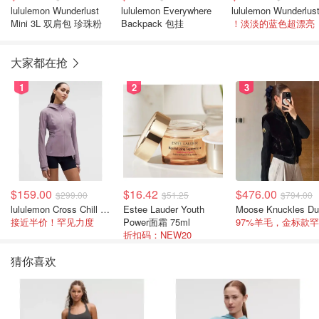
lululemon Wunderlust
lululemon Everywhere
Mini 3L 双肩包 珍珠粉
Backpack 包挂
！淡淡的蓝色超漂亮
大家都在抢
1
2
3
$159.00
$16.42
$476.00
$299.00
$51.25
$794.00
lululemon Cross Chill 女士运动外套
Estee Lauder Youth
接近半价！罕见力度
Power面霜 75ml
折扣码：NEW20
猜你喜欢