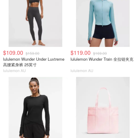
$109.00
$119.00
$159.00
$169.00
lululemon Wunder Under Luxtreme
lululemon Wunder Train 全拉链夹克
高腰紧身裤 25英寸
lululemon AU
lululemon AU