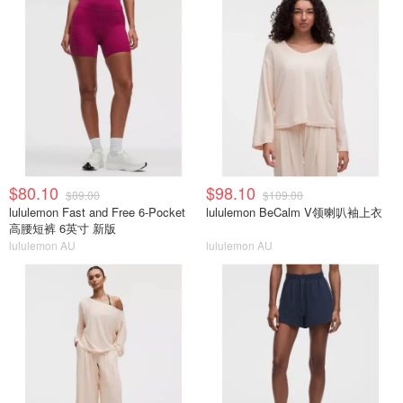
$80.10
$98.10
$89.00
$109.00
lululemon Fast and Free 6-Pocket
lululemon BeCalm V领喇叭袖上衣
高腰短裤 6英寸 新版
lululemon AU
lululemon AU