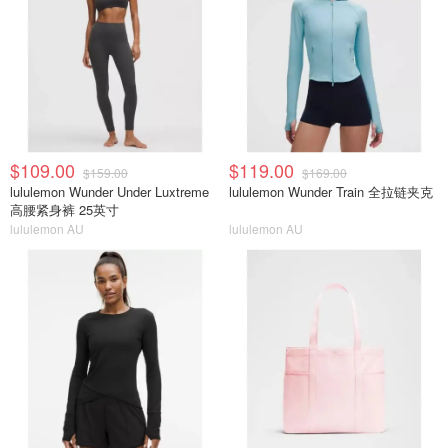
$109.00
$119.00
$159.00
$169.00
lululemon Wunder Under Luxtreme
lululemon Wunder Train 全拉链夹克
高腰紧身裤 25英寸
lululemon AU
lululemon AU