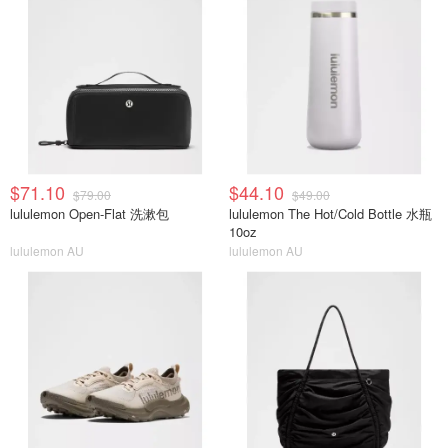
$71.10
$44.10
$79.00
$49.00
lululemon Open-Flat 洗漱包
lululemon The Hot/Cold Bottle 水瓶
10oz
lululemon AU
lululemon AU