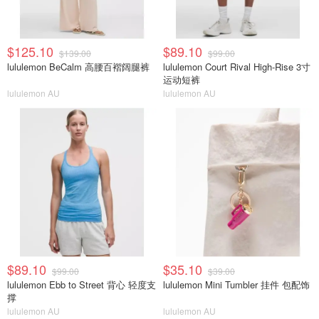
$125.10
$89.10
$139.00
$99.00
lululemon BeCalm 高腰百褶阔腿裤
lululemon Court Rival High-Rise 3寸
运动短裤
lululemon AU
lululemon AU
$89.10
$35.10
$99.00
$39.00
lululemon Ebb to Street 背心 轻度支
lululemon Mini Tumbler 挂件 包配饰
撑
lululemon AU
lululemon AU