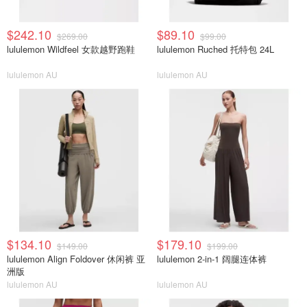
$242.10
$89.10
$269.00
$99.00
lululemon Wildfeel 女款越野跑鞋
lululemon Ruched 托特包 24L
lululemon AU
lululemon AU
$134.10
$179.10
$149.00
$199.00
lululemon Align Foldover 休闲裤 亚
lululemon 2-in-1 阔腿连体裤
洲版
lululemon AU
lululemon AU