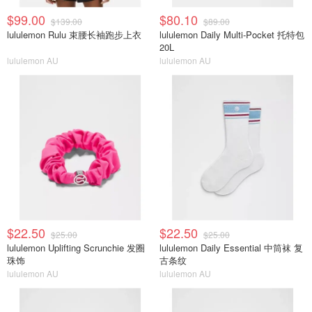
$99.00
$80.10
$139.00
$89.00
lululemon Rulu 束腰长袖跑步上衣
lululemon Daily Multi-Pocket 托特包
20L
lululemon AU
lululemon AU
$22.50
$22.50
$25.00
$25.00
lululemon Uplifting Scrunchie 发圈
lululemon Daily Essential 中筒袜 复
珠饰
古条纹
lululemon AU
lululemon AU