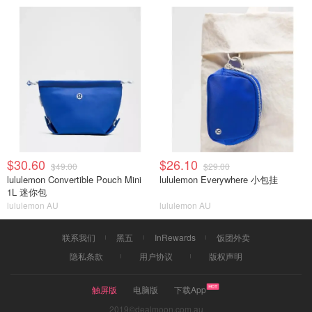
$30.60
$26.10
$49.00
$29.00
lululemon Convertible Pouch Mini
lululemon Everywhere 小包挂
1L 迷你包
lululemon AU
lululemon AU
联系我们
黑五
InRewards
饭团外卖
隐私条款
用户协议
版权声明
触屏版
电脑版
下载App
2019©dealmoon.com.au