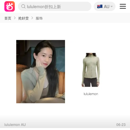
🇦🇺
Sasa美妆护肤3.5折
AU
lululemon折扣上新
SSENSE年中3折
FreshBeauty好价汇总
Cettire降价+叠9折
Farfetch折上8折
WWS Coles超市实拍
viagogo二手票捡漏
Myer清仓1折起
The Outnet奢牌1折起
David Jones 3折起
Flannels大牌1折
Perfumes Club护肤1折
AMIRO返校季6.2折
Oweek抽奖送Airpods
Amazon折扣汇总
eToro入金$200送$50
Amazon数码好物
ICONIC本周7.5折
ThedoubleF高奢地板价
Moose Knuckles 6折
丝芙兰5折起
EUFY官网3.7折起
Selenichast首饰2折
Trip机票酒店促销
YSL送5件彩妆礼
Amazon家居好物
BIGBANG巡演开票
David Jones时尚3折
Amazon美妆护肤
雅漾大喷$8
过敏原检测盒$33
伊索独家赠50ml沐浴露
科颜氏清仓3折
SEALIFE海洋馆门票6折
丝塔芙大白罐$16
订阅Newsletter送香薰
Cult Beauty 6.8折
Harrods圣诞日历2.3折
LN-CC奢牌私促3折
d'Alba空姐喷雾$16
EVE LOM套装逆天2折
Bernardelli独家4折
Adore Beauty 6折起
CT圣诞日历
Mytheresa奢品2.7折
Luxury Escapes 9折
Currentbody美容仪9折
卡诗9折+赠4件礼
MOON Garden Live
ALLSAINTS美衣3折
Roborock扫地机3.7折
Tingo Life水杯$24
Valentino官网5折
CR洗发护发6.3折
首页
抢好货
服饰
lululemon AU
06-23