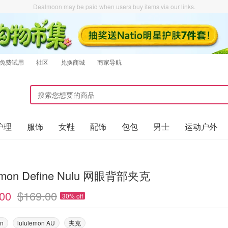
Dealmoon may be paid when users buy items via our links.
免费试用
社区
兑换商城
商家导航
护理
服饰
女鞋
配饰
包包
男士
运动户外
lemon Define Nulu 网眼背部夹克
00
$169.00
30% off
on
lululemon AU
夹克