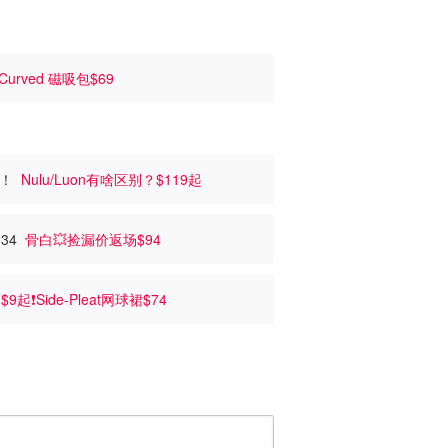
Curved 磁吸包$69
面料！
Nulu/Luon有啥区别？$119起
134
骨白💥捡漏价返场$94

$9起❗️Side-Pleat网球裙$74