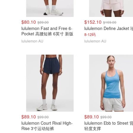
$80.10
$152.10
$89.00
$169.00
lululemon Fast and Free 6-
Pocket 高腰短裤 6英寸 新版
8-12码
lululemon AU
lululemon AU
$89.10
$89.10
$99.00
$99.00
lululemon Court Rival High-
lululemon Ebb to Street
Rise 3寸运动短裤
轻度支撑