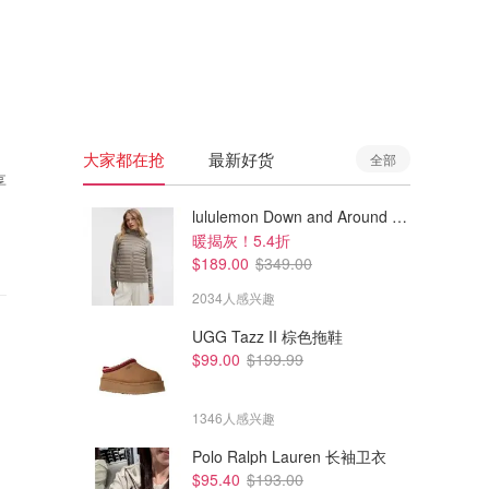
🇦🇺
澳洲
🇳🇿
新西兰
大家都在抢
最新好货
全部
享
lululemon Down and Around 羽绒夹克
暖揭灰！5.4折
$189.00
$349.00
2034人感兴趣
UGG Tazz II 棕色拖鞋
$99.00
$199.99
1346人感兴趣
Polo Ralph Lauren 长袖卫衣
$95.40
$193.00