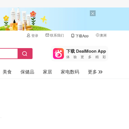
联系我们
澳洲
登录
下载App
🇺🇸
美国
下载 DealMoon App
体验更多精彩
🇨🇳
中国
美食
保健品
家居
家电数码
更多
🇨🇦
加拿大
🇬🇧
汽车
英国
旅游
🇩🇪
德国
母婴儿童
🇫🇷
法国
🇮🇹
意大利