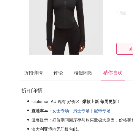
2 天前
lu
猜你喜欢
折扣详情
评论
相似同款
折扣详情
lululemon AU 现有 好价区-
爆款上新 每周更新！
直通车🚗
：
女士专场
｜
男士专场
｜
配饰专场
温馨提示：好价期间因库存与购买量极大原因，价格和
澳大利亚境内无门槛包邮。