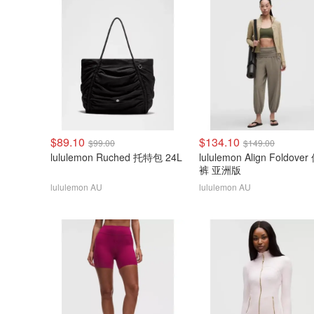
$89.10
$134.10
$99.00
$149.00
lululemon Ruched 托特包 24L
lululemon Align Foldove
裤 亚洲版
lululemon AU
lululemon AU