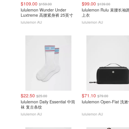
$109.00
$99.00
$159.00
$139.00
lululemon Wunder Under
lululemon Rulu 束腰长
Luxtreme 高腰紧身裤 25英寸
上衣
lululemon AU
lululemon AU
$22.50
$71.10
$25.00
$79.00
lululemon Daily Essential 中筒
lululemon Open-Flat 洗
袜 复古条纹
lululemon AU
lululemon AU