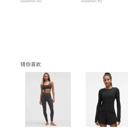
lululemon AU
lululemon AU
猜你喜欢