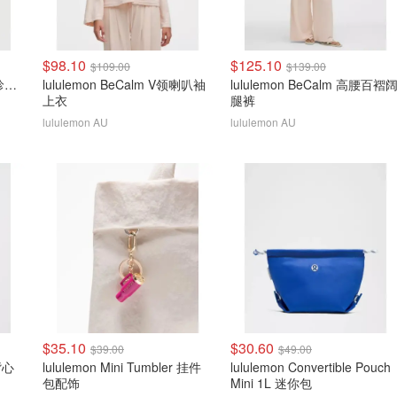
$98.10
$125.10
$109.00
$139.00
lululemon Define Jacket 珍珠粉金拉链
lululemon BeCalm V领喇叭袖
lululemon BeCalm 高腰百褶
上衣
腿裤
lululemon AU
lululemon AU
$35.10
$30.60
$39.00
$49.00
 背心
lululemon Mini Tumbler 挂件
lululemon Convertible Pouch
包配饰
Mini 1L 迷你包