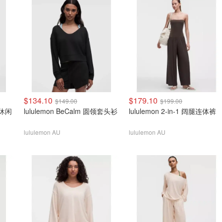
$134.10
$179.10
$149.00
$199.00
r 休闲
lululemon BeCalm 圆领套头衫
lululemon 2-in-1 阔腿连体裤
lululemon AU
lululemon AU