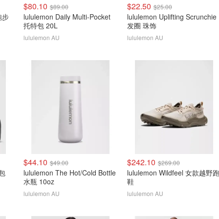
$80.10
$22.50
$89.00
$25.00
袖跑步
lululemon Daily Multi-Pocket
lululemon Uplifting Scrunchie
托特包 20L
发圈 珠饰
lululemon AU
lululemon AU
$44.10
$242.10
$49.00
$269.00
漱包
lululemon The Hot/Cold Bottle
lululemon Wildfeel 女款越野
水瓶 10oz
鞋
lululemon AU
lululemon AU