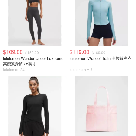
$109.00
$119.00
$159.00
$169.00
lululemon Wunder Under Luxtreme
lululemon Wunder Train 全拉链夹克
高腰紧身裤 25英寸
lululemon AU
lululemon AU