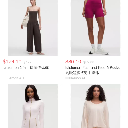
$179.10
$80.10
$199.00
$89.00
lululemon 2-in-1 阔腿连体裤
lululemon Fast and Free 6-Pocket
高腰短裤 6英寸 新版
lululemon AU
lululemon AU