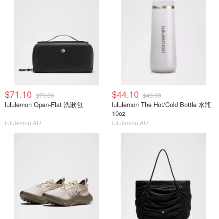
$71.10
$44.10
$79.00
$49.00
lululemon Open-Flat 洗漱包
lululemon The Hot/Cold Bottle 水瓶
10oz
lululemon AU
lululemon AU