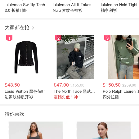
lululemon Swiftly Tech
lululemon All It Takes
lululemon Hold Tight
2.0 长袖T恤-
Nulu 罗纹长袖衫
袖亨利衫
大家都在抢
1
2
3
$43.50
£47.00
$150.50
£155.00
$269.00
Louis Vuitton 黑色荷叶
The North Face 黑武士冲锋衣
Polo Ralph Lauren 卫衣
边罗纹棉质开衫
震撼史低！冲！
四分拉链
猜你喜欢