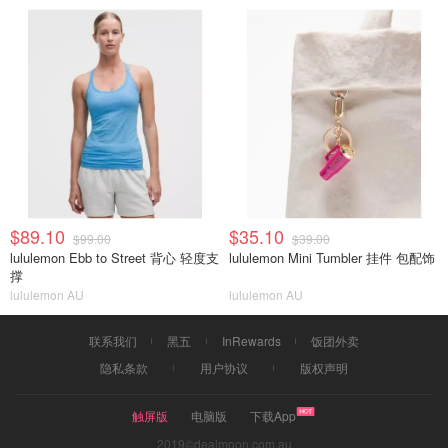
$89.10
$35.10
$99.00
$39.00
lululemon Ebb to Street 背心 轻度支
lululemon Mini Tumbler 挂件 包配饰
撑
lululemon AU
lululemon AU
联系我们
黑五
InRewards
饭团外卖
隐私条款
用户协议
版权声明
触屏版
电脑版
下载App
2019©dealmoon.com.au