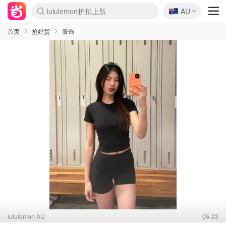
lululemon折扣上新
🇦🇺
Sasa美妆护肤3.5折
AU
SSENSE年中2.5折
FreshBeauty好价汇总
Cettire降价+叠9折
WWS Coles超市实拍
viagogo二手票捡漏
Myer超级周末
The Outnet奢牌1折起
David Jones 3折起
Flannels大牌1折
Perfumes Club护肤1折
AMIRO面罩$251
Amazon折扣汇总
eToro入金$200送$50
Amazon数码好物
ICONIC本周7.5折
ThedoubleF高奢地板价
Moose Knuckles 6折
丝芙兰5折起
EUFY摄像头$98
Selenichast首饰2折
Trip机票酒店促销
YSL送5件彩妆礼
Amazon家居好物
Amazon美妆护肤
雅漾大喷$8
过敏原检测盒$33
伊索独家赠50ml沐浴露
科颜氏高保湿面霜$29
SEALIFE海洋馆门票6折
丝塔芙大白罐$16
订阅Newsletter送香薰
Cult Beauty 6.8折
Harrods圣诞日历$525
LN-CC奢牌私促3折
d'Alba空姐喷雾$16
EVE LOM套装£56
Bernardelli独家4折
Adore Beauty 6折起
CT圣诞日历
Mytheresa奢品2.7折
Luxury Escapes 9折
Currentbody美容仪$881
MOON Garden Live
Roborock扫地机$649
Tingo Life水杯$24
Valentino官网5折
CR洗护套装$23
修丽可4件套$159
Myer彩妆2件7折
GANNI官网4.5折
Stylevana韩妆4折
Tessabit高奢8.5折
OGX洗发水$11
Amazon阿德莱德次日达
卡诗8.5折+赠礼
Philips Hue灯具8折
首页
抢好货
服饰
lululemon AU
06-23