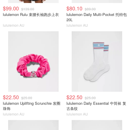
$99.00
$80.10
$139.00
$89.00
lululemon Rulu 束腰长袖跑步上衣
lululemon Daily Multi-Pocket 托特包
20L
lululemon AU
lululemon AU
$22.50
$22.50
$25.00
$25.00
lululemon Uplifting Scrunchie 发圈
lululemon Daily Essential 中筒袜 复
珠饰
古条纹
lululemon AU
lululemon AU