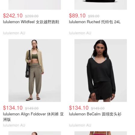
$242.10
$89.10
$269.00
$99.00
lululemon Wildfeel 女款越野跑鞋
lululemon Ruched 托特包 24L
lululemon AU
lululemon AU
$134.10
$134.10
$149.00
$149.00
lululemon Align Foldover 休闲裤 亚
lululemon BeCalm 圆领套头衫
洲版
lululemon AU
lululemon AU