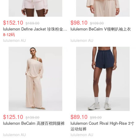
$152.10
$98.10
$169.00
$109.00
lululemon Define Jacket 珍珠粉金拉链
lululemon BeCalm V领喇叭袖上衣
8-12码
lululemon AU
lululemon AU
$125.10
$89.10
$139.00
$99.00
lululemon BeCalm 高腰百褶阔腿裤
lululemon Court Rival High-Rise 3寸
运动短裤
lululemon AU
lululemon AU