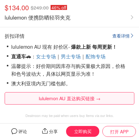
$134.00
$249.00
46% off
lululemon 便携防晒轻羽夹克
折扣详情
查看详情
lululemon AU 现有 好价区-
爆款上新 每周更新！
直通车🚗
：
女士专场
｜
男士专场
｜
配饰专场
温馨提示：好价期间因库存与购买量极大原因，价格
和色号波动大，具体以网页显示为准！
澳大利亚境内无门槛包邮。
lululemon AU 直达购买链接 →
Dealmoon may be paid when users buy items via our links.
立即购买
评论
分享
打开 APP
其他折扣