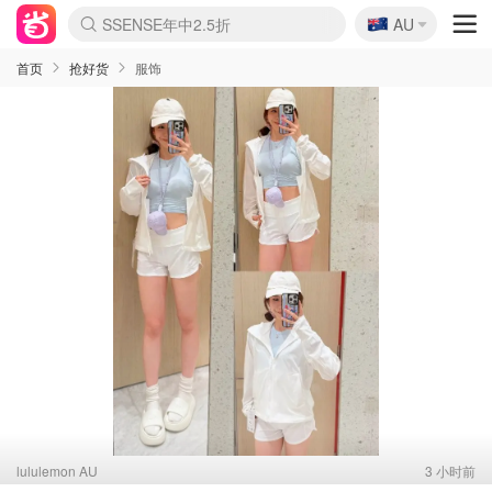
🇦🇺
SSENSE年中2.5折
AU
lululemon折扣上新
Sasa美妆护肤3.5折
FreshBeauty好价汇总
Cettire降价+叠9折
WWS Coles超市实拍
viagogo二手票捡漏
Myer超级周末
The Outnet奢牌1折起
David Jones 3折起
Flannels大牌1折
Perfumes Club护肤1折
AMIRO面罩$251
Amazon折扣汇总
eToro入金$200送$50
Amazon数码好物
ICONIC本周7.5折
ThedoubleF高奢地板价
Moose Knuckles 6折
丝芙兰5折起
EUFY摄像头$98
Selenichast首饰2折
Trip机票酒店促销
YSL送5件彩妆礼
Amazon家居好物
Amazon美妆护肤
雅漾大喷$8
过敏原检测盒$33
伊索独家赠50ml沐浴露
科颜氏高保湿面霜$29
SEALIFE海洋馆门票6折
丝塔芙大白罐$16
订阅Newsletter送香薰
Cult Beauty 6.8折
Harrods圣诞日历$525
LN-CC奢牌私促3折
d'Alba空姐喷雾$16
EVE LOM套装£56
Bernardelli独家4折
Adore Beauty 6折起
CT圣诞日历
Mytheresa奢品2.7折
Luxury Escapes 9折
Currentbody美容仪$881
MOON Garden Live
Roborock扫地机$649
Tingo Life水杯$24
Valentino官网5折
CR洗护套装$23
修丽可4件套$159
Myer彩妆2件7折
GANNI官网4.5折
Stylevana韩妆4折
Tessabit高奢8.5折
OGX洗发水$11
Amazon阿德莱德次日达
卡诗8.5折+赠礼
Philips Hue灯具8折
首页
抢好货
服饰
lululemon AU
3 小时前