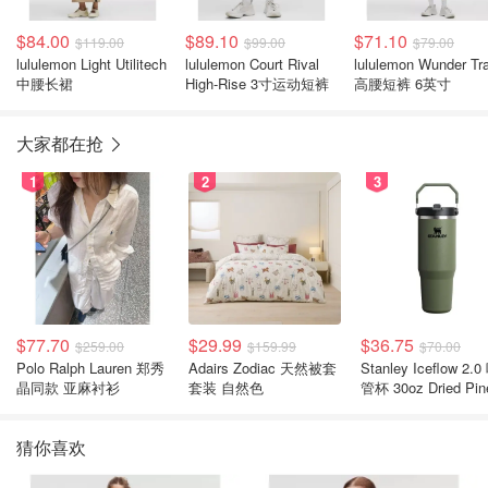
$84.00
$89.10
$71.10
$119.00
$99.00
$79.00
lululemon Light Utilitech
lululemon Court Rival
lululemon Wunder Tra
中腰长裙
High-Rise 3寸运动短裤
高腰短裤 6英寸
大家都在抢
1
2
3
$77.70
$29.99
$36.75
$259.00
$159.99
$70.00
Polo Ralph Lauren 郑秀
Adairs Zodiac 天然被套
Stanley Iceflow 2.0 吸
晶同款 亚麻衬衫
套装 自然色
管杯 30oz Dried Pin
猜你喜欢