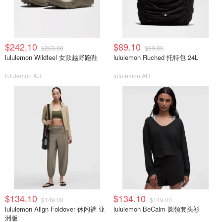
$242.10
$89.10
$269.00
$99.00
lululemon Wildfeel 女款越野跑鞋
lululemon Ruched 托特包 24L
lululemon AU
lululemon AU
$134.10
$134.10
$149.00
$149.00
lululemon Align Foldover 休闲裤 亚
lululemon BeCalm 圆领套头衫
洲版