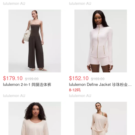
lululemon AU
lululemon AU
$179.10
$152.10
$199.00
$169.00
lululemon 2-in-1 阔腿连体裤
lululemon Define Jacket 珍珠粉金拉链
8-12码
lululemon AU
lululemon AU