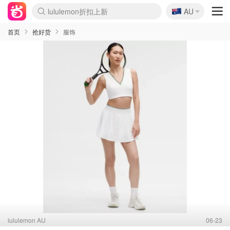
🇦🇺
Sasa美妆护肤3.5折
AU
lululemon折扣上新
SSENSE年中3折
FreshBeauty好价汇总
Cettire降价+叠9折
Farfetch折上8折
WWS Coles超市实拍
viagogo二手票捡漏
Myer清仓1折起
The Outnet奢牌1折起
David Jones 3折起
Flannels大牌1折
Perfumes Club护肤1折
AMIRO返校季6.2折
Oweek抽奖送Airpods
Amazon折扣汇总
eToro入金$200送$50
Amazon数码好物
ICONIC本周7.5折
ThedoubleF高奢地板价
Moose Knuckles 6折
丝芙兰5折起
EUFY官网3.7折起
Selenichast首饰2折
Trip机票酒店促销
YSL送5件彩妆礼
Amazon家居好物
BIGBANG巡演开票
David Jones时尚3折
Amazon美妆护肤
雅漾大喷$8
过敏原检测盒$33
伊索独家赠50ml沐浴露
科颜氏清仓3折
SEALIFE海洋馆门票6折
丝塔芙大白罐$16
订阅Newsletter送香薰
Cult Beauty 6.8折
Harrods圣诞日历2.3折
LN-CC奢牌私促3折
d'Alba空姐喷雾$16
EVE LOM套装逆天2折
Bernardelli独家4折
Adore Beauty 6折起
CT圣诞日历
Mytheresa奢品2.7折
Luxury Escapes 9折
Currentbody美容仪9折
卡诗9折+赠4件礼
MOON Garden Live
ALLSAINTS美衣3折
Roborock扫地机3.7折
Tingo Life水杯$24
Valentino官网5折
CR洗发护发6.3折
首页
抢好货
服饰
lululemon AU
06-23