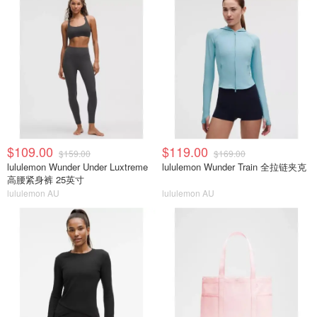
$109.00
$119.00
$159.00
$169.00
lululemon Wunder Under Luxtreme
lululemon Wunder Train 全拉链夹克
高腰紧身裤 25英寸
lululemon AU
lululemon AU