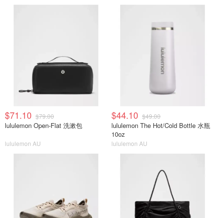
$71.10
$44.10
$79.00
$49.00
lululemon Open-Flat 洗漱包
lululemon The Hot/Cold Bottle 水瓶
10oz
lululemon AU
lululemon AU