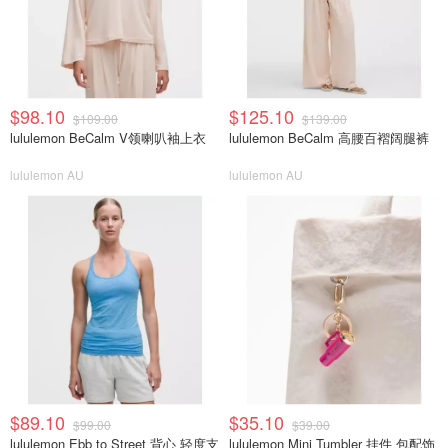
$98.10
$125.10
$109.00
$139.00
lululemon BeCalm V领喇叭袖上衣
lululemon BeCalm 高腰百褶阔腿裤
lululemon AU
lululemon AU
$89.10
$35.10
$99.00
$39.00
lululemon Ebb to Street 背心 轻度支
lululemon Mini Tumbler 挂件 包配饰