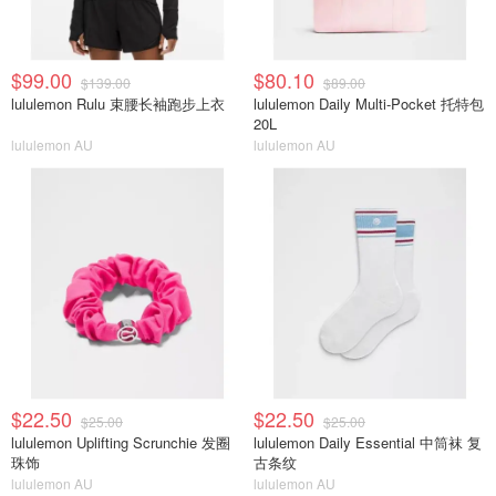
$99.00
$80.10
$139.00
$89.00
lululemon Rulu 束腰长袖跑步上衣
lululemon Daily Multi-Pocket 托特包
20L
lululemon AU
lululemon AU
$22.50
$22.50
$25.00
$25.00
lululemon Uplifting Scrunchie 发圈
lululemon Daily Essential 中筒袜 复
珠饰
古条纹
lululemon AU
lululemon AU