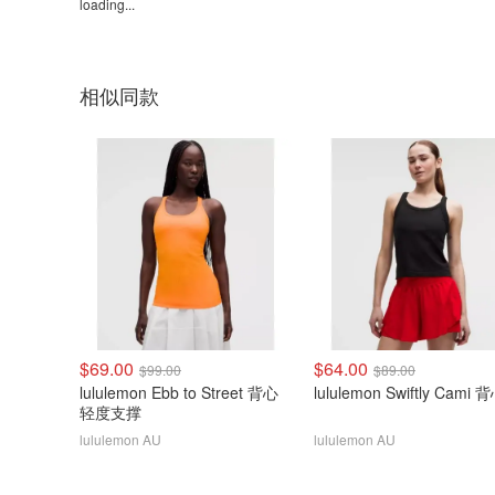
loading...
相似同款
$69.00
$64.00
$99.00
$89.00
lululemon Ebb to Street 背心
lululemon Swiftly Cami 
轻度支撑
lululemon AU
lululemon AU