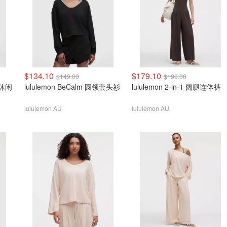
$134.10
$179.10
$149.00
$199.00
r 休闲
lululemon BeCalm 圆领套头衫
lululemon 2-in-1 阔腿连体裤
lululemon AU
lululemon AU