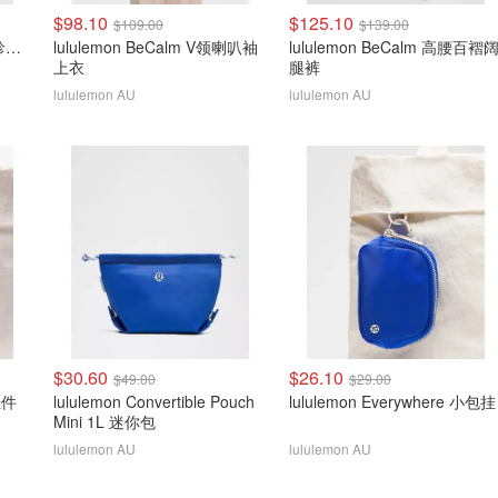
$98.10
$125.10
$109.00
$139.00
lululemon Define Jacket 珍珠粉金拉链
lululemon BeCalm V领喇叭袖
lululemon BeCalm 高腰百褶
上衣
腿裤
lululemon AU
lululemon AU
$30.60
$26.10
$49.00
$29.00
 挂件
lululemon Convertible Pouch
lululemon Everywhere 小包挂
Mini 1L 迷你包
lululemon AU
lululemon AU