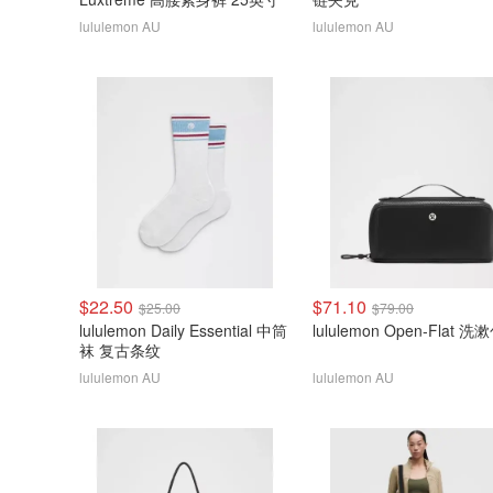
lululemon AU
lululemon AU
$22.50
$71.10
$25.00
$79.00
lululemon Daily Essential 中筒
lululemon Open-Flat 洗
袜 复古条纹
lululemon AU
lululemon AU