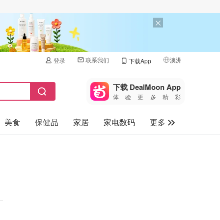
联系我们
澳洲
登录
下载App
🇺🇸
美国
下载 DealMoon App
体验更多精彩
🇨🇳
中国
美食
保健品
家居
家电数码
更多
🇨🇦
加拿大
🇬🇧
汽车
英国
旅游
🇩🇪
德国
母婴儿童
🇫🇷
法国
🇮🇹
意大利