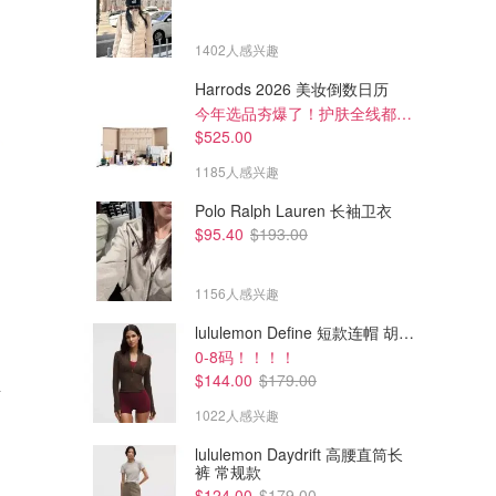
1402人感兴趣
Harrods 2026 美妆倒数日历
今年选品夯爆了！护肤全线都很绝
$525.00
1185人感兴趣
Polo Ralph Lauren 长袖卫衣
$95.40
$193.00
1156人感兴趣
lululemon Define 短款连帽 胡桃棕
0-8码！！！！
$64.00
$39.00
$89.00
$79.00
$144.00
$179.00
裙
lululemon Swiftly Tech 无袖上
lululemon Nulux 运动内衣 B/C
衣
杯 中等支撑
1022人感兴趣
lululemon AU
lululemon AU
lululemon Daydrift 高腰直筒长
裤 常规款
$124.00
$179.00