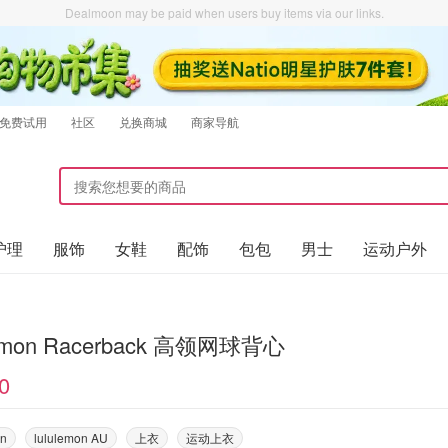
Dealmoon may be paid when users buy items via our links.
免费试用
社区
兑换商城
商家导航
护理
服饰
女鞋
配饰
包包
男士
运动户外
lemon Racerback 高领网球背心
0
on
lululemon AU
上衣
运动上衣