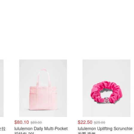
$80.10
$22.50
$89.00
$25.00
 全拉
lululemon Daily Multi-Pocket
lululemon Uplifting Scrunchie
托特包 20L
发圈 珠饰