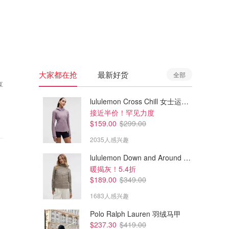
🇦🇺
澳洲
🇳🇿
新西兰
大家都在抢
最新好货
全部
享
lululemon Cross Chill 女士运动外套
接近半价！罕见力度
$159.00
$299.00
2035人感兴趣
lululemon Down and Around 羽绒夹克
暖揭灰！5.4折
$189.00
$349.00
1683人感兴趣
Polo Ralph Lauren 羽绒马甲
$237.30
$419.00