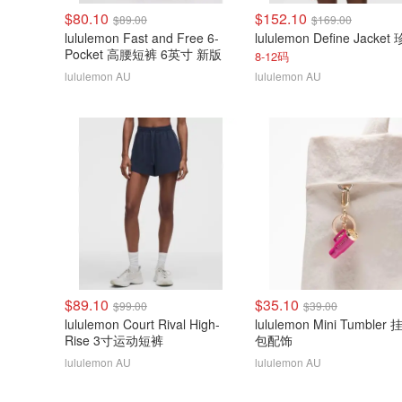
$80.10
$152.10
$89.00
$169.00
lululemon Fast and Free 6-
Pocket 高腰短裤 6英寸 新版
8-12码
lululemon AU
lululemon AU
$89.10
$35.10
$99.00
$39.00
lululemon Court Rival High-
lululemon Mini Tumbler
Rise 3寸运动短裤
包配饰
lululemon AU
lululemon AU