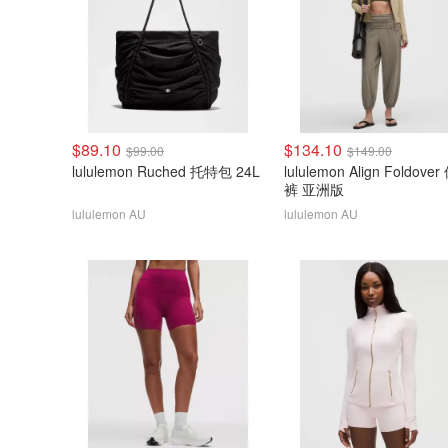
$89.10
$134.10
$99.00
$149.00
lululemon Ruched 托特包 24L
lululemon Align Foldove
裤 亚洲版
lululemon AU
lululemon AU