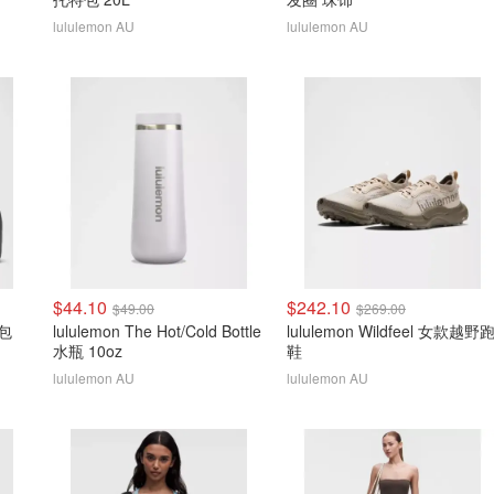
lululemon AU
lululemon AU
$44.10
$242.10
$49.00
$269.00
漱包
lululemon The Hot/Cold Bottle
lululemon Wildfeel 女款越野
水瓶 10oz
鞋
lululemon AU
lululemon AU