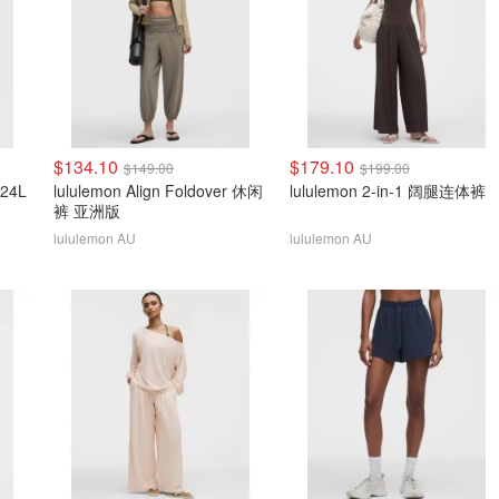
$134.10
$179.10
$149.00
$199.00
 24L
lululemon Align Foldover 休闲
lululemon 2-in-1 阔腿连体裤
裤 亚洲版
lululemon AU
lululemon AU