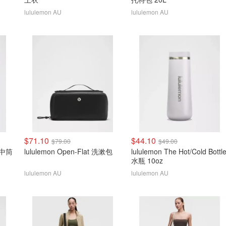
lululemon AU
lululemon AU
$71.10
$44.10
$79.00
$49.00
l 中筒
lululemon Open-Flat 洗漱包
lululemon The Hot/Cold Bottl
水瓶 10oz
lululemon AU
lululemon AU