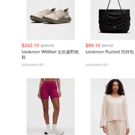
$242.10
$89.10
$269.00
$99.00
lululemon Wildfeel 女款越野跑
lululemon Ruched 托特包
鞋
lululemon AU
lululemon AU