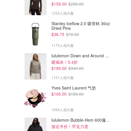
$159.00
$299.00
1233人感兴趣
Stanley Iceflow 2.0 吸管杯 30oz
Dried Pine
$36.75
$70.00
1179人感兴趣
lululemon Down and Around 羽绒夹克
暖揭灰！5.4折
$189.00
$349.00
1101人感兴趣
Yves Saint Laurent 气垫
$105.00
$150.00
$134.10
$152.10
$149.00
$169.00
衫
lululemon BeCalm 圆领套头衫
lululemon Scuba Evolve 全拉
链 杂色巡游粉
1068人感兴趣
lululemon AU
lululemon AU
lululemon Bubble-Hem 600蓬松羽绒夹克
接近半价！罕见力度