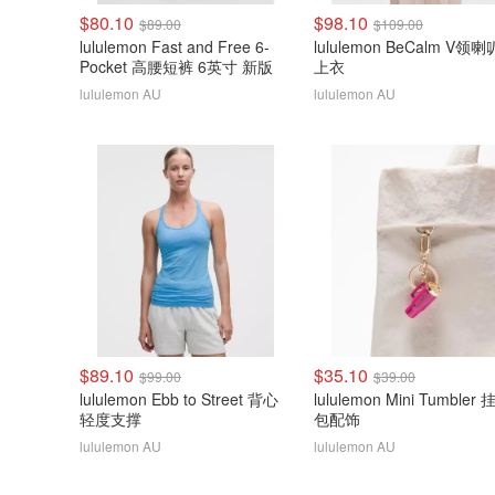
$80.10
$98.10
$89.00
$109.00
lululemon Fast and Free 6-
lululemon BeCalm V领
Pocket 高腰短裤 6英寸 新版
上衣
lululemon AU
lululemon AU
$89.10
$35.10
$99.00
$39.00
lululemon Ebb to Street 背心
lululemon Mini Tumbler
轻度支撑
包配饰
lululemon AU
lululemon AU