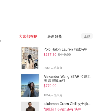
🇦🇺
澳洲
🇳🇿
新西兰
大家都在抢
最新好货
全部
享
Polo Ralph Lauren 羽绒马甲
$237.30
$419.00
2058人感兴趣
Alexander Wang STAR 拉链卫
衣 高密绒面料
$770.00
1354人感兴趣
lululemon Cross Chill 女士功能夹克
胡桃棕！8码起还有 快冲！