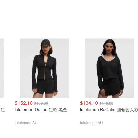
$152.10
$134.10
$169.00
$149.00
纹短
lululemon Define 短款 黑金
lululemon BeCalm 圆领套头
lululemon AU
lululemon AU