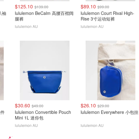
$125.10
$89.10
$139.00
$99.00
喇叭袖
lululemon BeCalm 高腰百褶阔
lululemon Court Rival High-
腿裤
Rise 3寸运动短裤
lululemon AU
lululemon AU
$30.60
$26.10
$49.00
$29.00
 挂件
lululemon Convertible Pouch
lululemon Everywhere 小包挂
Mini 1L 迷你包
lululemon AU
lululemon AU