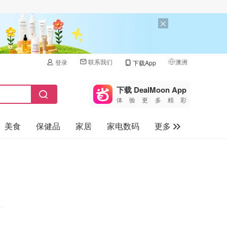
联系我们
澳洲
登录
下载App
🇺🇸
美国
下载 DealMoon App
体验更多精彩
🇨🇳
中国
美食
保健品
家居
家电数码
更多
🇨🇦
加拿大
🇬🇧
汽车
英国
旅游
🇩🇪
德国
母婴儿童
🇫🇷
法国
🇮🇹
意大利