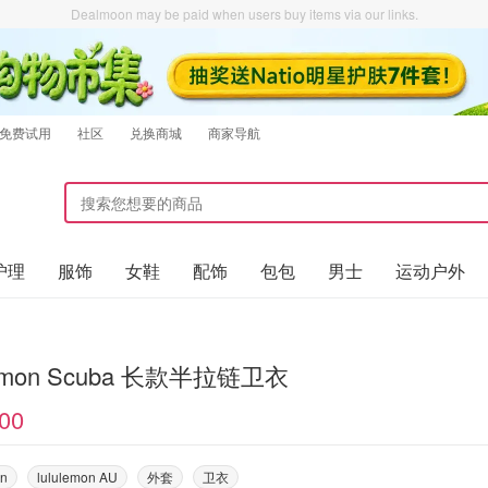
Dealmoon may be paid when users buy items via our links.
免费试用
社区
兑换商城
商家导航
护理
服饰
女鞋
配饰
包包
男士
运动户外
lemon Scuba 长款半拉链卫衣
00
on
lululemon AU
外套
卫衣