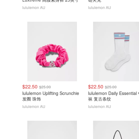
lululemon AU
lululemon AU
$22.50
$22.50
$25.00
$25.00
lululemon Uplifting Scrunchie
lululemon Daily Essentia
发圈 珠饰
袜 复古条纹
lululemon AU
lululemon AU