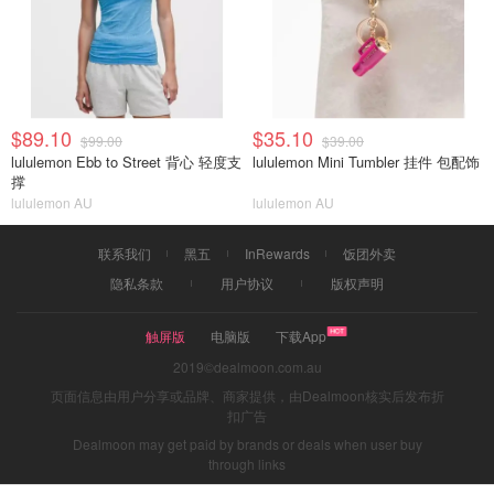
$89.10
$35.10
$99.00
$39.00
lululemon Ebb to Street 背心 轻度支
lululemon Mini Tumbler 挂件 包配饰
撑
lululemon AU
lululemon AU
联系我们
黑五
InRewards
饭团外卖
隐私条款
用户协议
版权声明
触屏版
电脑版
下载App
2019©dealmoon.com.au
页面信息由用户分享或品牌、商家提供，由Dealmoon核实后发布折
扣广告
Dealmoon may get paid by brands or deals when user buy
through links