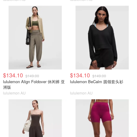
$134.10
$134.10
$149.00
$149.00
lululemon Align Foldover 休闲裤 亚
lululemon BeCalm 圆领套头衫
洲版
lululemon AU
lululemon AU