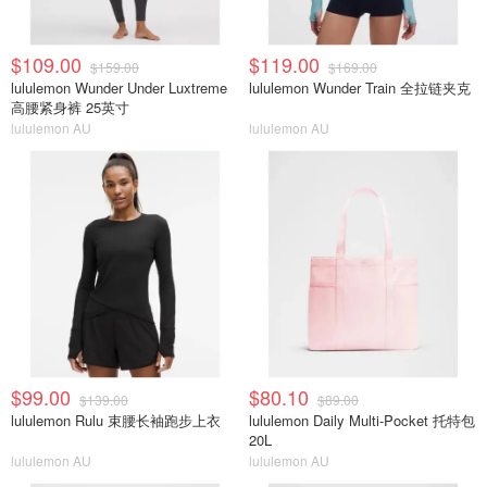
$109.00
$119.00
$159.00
$169.00
lululemon Wunder Under Luxtreme
lululemon Wunder Train 全拉链夹克
高腰紧身裤 25英寸
lululemon AU
lululemon AU
$99.00
$80.10
$139.00
$89.00
lululemon Rulu 束腰长袖跑步上衣
lululemon Daily Multi-Pocket 托特包
20L
lululemon AU
lululemon AU