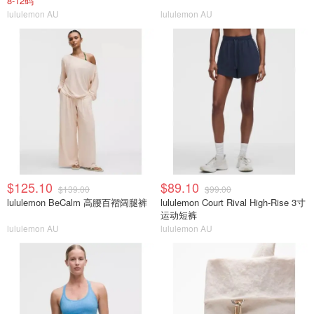
8-12码
lululemon AU
lululemon AU
$125.10
$89.10
$139.00
$99.00
lululemon BeCalm 高腰百褶阔腿裤
lululemon Court Rival High-Rise 3寸
运动短裤
lululemon AU
lululemon AU