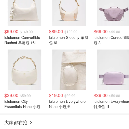
$99.00
$89.00
$69.00
$149.00
$129.00
$99.00
lululemon Convertible
lululemon Slouchy 单肩
lululemon Curved 
Ruched 单肩包 16L
包 6L
包 3L
$29.00
$19.00
$39.00
$59.00
$29.00
$59.00
lululemon City
lululemon Everywhere
lululemon Everywher
Essentials Nano 小包
Nano 小包挂
斜挎包 1L
大家都在抢