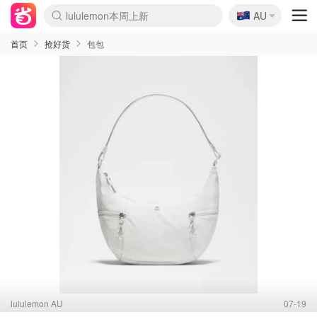
🇦🇺
Sasa美妆护肤3.5折
AU
lululemon本周上新
SSENSE年中3折
FreshBeauty好价汇总
Cettire降价+叠9折
Farfetch折上8折
WWS Coles超市实拍
viagogo二手票捡漏
Myer清仓1折起
The Outnet奢牌1折起
David Jones 3折起
Flannels大牌1折
Perfumes Club护肤1折
AMIRO返校季6.2折
Oweek抽奖送Airpods
Amazon折扣汇总
eToro入金$200送$50
Amazon数码好物
ICONIC本周7.5折
ThedoubleF高奢地板价
Moose Knuckles 6折
丝芙兰5折起
EUFY官网3.7折起
Selenichast首饰2折
Trip机票酒店促销
YSL送5件彩妆礼
Amazon家居好物
BIGBANG巡演开票
David Jones时尚3折
Amazon美妆护肤
雅漾大喷$8
过敏原检测盒$33
伊索独家赠50ml沐浴露
科颜氏送高保湿面霜
SEALIFE海洋馆门票6折
丝塔芙大白罐$16
订阅Newsletter送香薰
Cult Beauty 6.8折
Harrods圣诞日历2.3折
LN-CC奢牌私促3折
d'Alba空姐喷雾$16
EVE LOM套装逆天2折
Bernardelli独家4折
Adore Beauty 6折起
CT圣诞日历
Mytheresa奢品2.7折
首页
抢好货
包包
lululemon AU
07-19