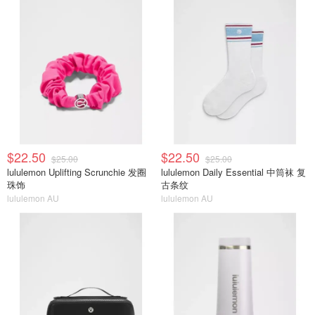
$22.50
$22.50
$25.00
$25.00
lululemon Uplifting Scrunchie 发圈
lululemon Daily Essential 中筒袜 复
珠饰
古条纹
lululemon AU
lululemon AU