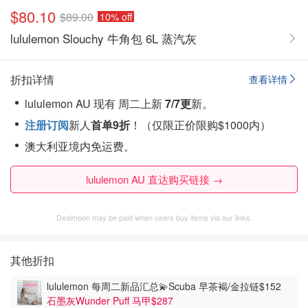
$80.10
$89.00
10% off
lululemon Slouchy 牛角包 6L 蒸汽灰
折扣详情
查看详情
lululemon AU 现有 周二上新
7/7更
新。
注册订阅
新人
首单9折
！（仅限正价限购$1000内）
澳大利亚境内免运费。
lululemon AU 直达购买链接 →
Dealmoon may be paid when users buy items via our links.
其他折扣
lululemon 每周二新品汇总💫Scuba 早茶褐/金拉链$152
石墨灰Wunder Puff 马甲$287