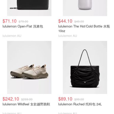
$71.10
$44.10
$79.00
$49.00
lululemon Open-Flat 洗漱包
lululemon The Hot/Cold Bottle 水瓶
10oz
lululemon AU
lululemon AU
$242.10
$89.10
$269.00
$99.00
lululemon Wildfeel 女款越野跑鞋
lululemon Ruched 托特包 24L
lululemon AU
lululemon AU