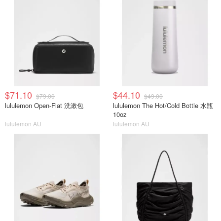
$71.10
$44.10
$79.00
$49.00
lululemon Open-Flat 洗漱包
lululemon The Hot/Cold Bottle 水瓶
10oz
lululemon AU
lululemon AU