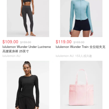
$109.00
$119.00
$159.00
$169.00
lululemon Wunder Under Luxtreme
lululemon Wunder Train 全拉链夹克
高腰紧身裤 25英寸
lululemon AU
lululemon AU
153人感兴趣