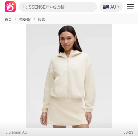
🇦🇺
SSENSE年中2.5折
AU
FreshBeauty好价汇总
lululemon折扣上新
Sasa美妆护肤3.5折
Cettire降价+叠9折
WWS Coles超市实拍
viagogo二手票捡漏
Myer折扣汇总
The Outnet奢牌1折起
David Jones 3折起
Flannels大牌1折
Perfumes Club护肤1折
AMIRO面罩$251
Amazon折扣汇总
eToro入金$200送$50
Amazon数码好物
ICONIC本周7.5折
ThedoubleF高奢地板价
Moose Knuckles 6折
EUFY摄像头$98
Selenichast首饰2折
Trip机票酒店促销
YSL送5件彩妆礼
Amazon家居好物
Amazon美妆护肤
雅漾大喷$8
过敏原检测盒$33
科颜氏高保湿面霜$29
SEALIFE海洋馆门票6折
丝塔芙大白罐$16
订阅Newsletter送香薰
Cult Beauty 6.8折
Harrods圣诞日历$525
LN-CC奢牌私促3折
d'Alba空姐喷雾$16
EVE LOM套装£56
Bernardelli独家4折
Adore Beauty 6折起
CT圣诞日历
Mytheresa奢品2.7折
Luxury Escapes 9折
Currentbody美容仪$881
MOON Garden Live
Roborock扫地机$649
Valentino官网5折
CR洗护套装$23
修丽可4件套$159
GANNI官网4.5折
Stylevana韩妆4折
Tessabit高奢8.5折
OGX洗发水$11
Amazon阿德莱德次日达
卡诗8.5折+赠礼
Philips Hue灯具8折
La Mer送8件礼值$529
首页
抢好货
服饰
lululemon AU
06-23