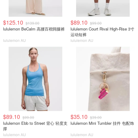
$125.10
$89.10
$139.00
$99.00
lululemon BeCalm 高腰百褶阔腿裤
lululemon Court Rival High-Rise 3寸
运动短裤
lululemon AU
lululemon AU
$89.10
$35.10
$99.00
$39.00
lululemon Ebb to Street 背心 轻度支
lululemon Mini Tumbler 挂件 包配饰
撑
lululemon AU
lululemon AU