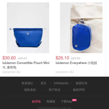
$30.60
$26.10
$49.00
$29.00
lululemon Convertible Pouch Mini
lululemon Everywhere 小包挂
1L 迷你包
lululemon AU
lululemon AU
联系我们
黑五
InRewards
饭团外卖
隐私条款
用户协议
版权声明
触屏版
电脑版
下载App
2019©dealmoon.com.au