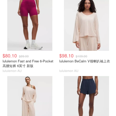
$80.10
$98.10
$89.00
$109.00
lululemon Fast and Free 6-Pocket
lululemon BeCalm V领喇叭袖上衣
高腰短裤 6英寸 新版
lululemon AU
lululemon AU