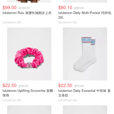
$99.00
$80.10
$139.00
$89.00
lululemon Rulu 束腰长袖跑步上衣
lululemon Daily Multi-Pocket 托特包
20L
lululemon AU
lululemon AU
$22.50
$22.50
$25.00
$25.00
lululemon Uplifting Scrunchie 发圈
lululemon Daily Essential 中筒袜 复
珠饰
古条纹
lululemon AU
lululemon AU