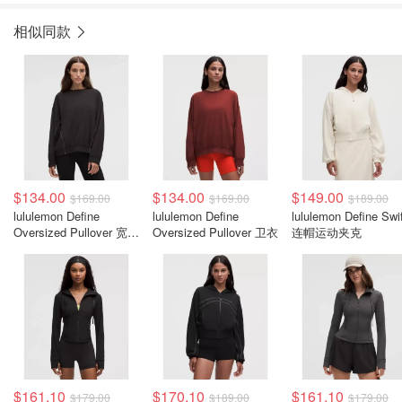
相似同款
$134.00
$134.00
$149.00
$169.00
$169.00
$189.00
lululemon Define
lululemon Define
lululemon Define Swi
Oversized Pullover 宽松
Oversized Pullover 卫衣
连帽运动夹克
卫衣
$161.10
$170.10
$161.10
$179.00
$189.00
$179.00