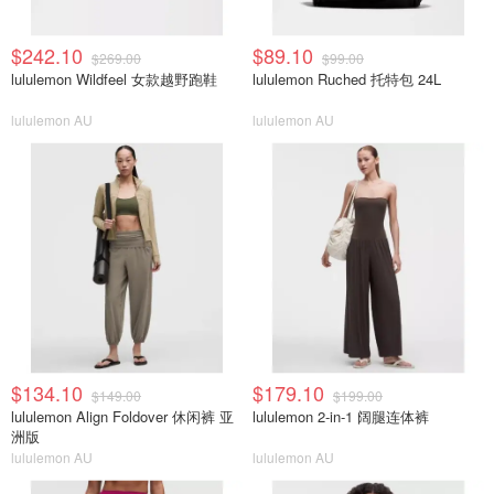
$242.10
$89.10
$269.00
$99.00
lululemon Wildfeel 女款越野跑鞋
lululemon Ruched 托特包 24L
lululemon AU
lululemon AU
$134.10
$179.10
$149.00
$199.00
lululemon Align Foldover 休闲裤 亚
lululemon 2-in-1 阔腿连体裤
洲版
lululemon AU
lululemon AU