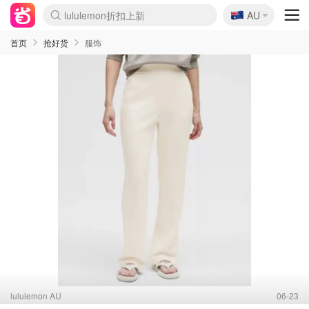
🇦🇺
Sasa美妆护肤3.5折
AU
lululemon折扣上新
SSENSE年中2.5折
FreshBeauty好价汇总
Cettire降价+叠9折
WWS Coles超市实拍
viagogo二手票捡漏
Myer超级周末
The Outnet奢牌1折起
David Jones 3折起
Flannels大牌1折
Perfumes Club护肤1折
AMIRO面罩$251
Amazon折扣汇总
eToro入金$200送$50
Amazon数码好物
ICONIC本周7.5折
ThedoubleF高奢地板价
Moose Knuckles 6折
丝芙兰5折起
EUFY摄像头$98
Selenichast首饰2折
Trip机票酒店促销
YSL送5件彩妆礼
Amazon家居好物
Amazon美妆护肤
雅漾大喷$8
过敏原检测盒$33
伊索独家赠50ml沐浴露
科颜氏高保湿面霜$29
SEALIFE海洋馆门票6折
丝塔芙大白罐$16
订阅Newsletter送香薰
Cult Beauty 6.8折
Harrods圣诞日历$525
LN-CC奢牌私促3折
d'Alba空姐喷雾$16
EVE LOM套装£56
Bernardelli独家4折
Adore Beauty 6折起
CT圣诞日历
Mytheresa奢品2.7折
Luxury Escapes 9折
Currentbody美容仪$881
MOON Garden Live
Roborock扫地机$649
Tingo Life水杯$24
Valentino官网5折
CR洗护套装$23
修丽可4件套$159
Myer彩妆2件7折
GANNI官网4.5折
Stylevana韩妆4折
Tessabit高奢8.5折
OGX洗发水$11
Amazon阿德莱德次日达
卡诗8.5折+赠礼
Philips Hue灯具8折
首页
抢好货
服饰
lululemon AU
06-23