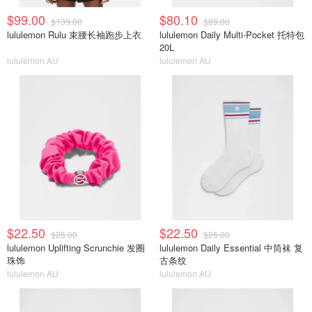
$99.00
$80.10
$139.00
$89.00
lululemon Rulu 束腰长袖跑步上衣
lululemon Daily Multi-Pocket 托特包
20L
lululemon AU
lululemon AU
$22.50
$22.50
$25.00
$25.00
lululemon Uplifting Scrunchie 发圈
lululemon Daily Essential 中筒袜 复
珠饰
古条纹
lululemon AU
lululemon AU