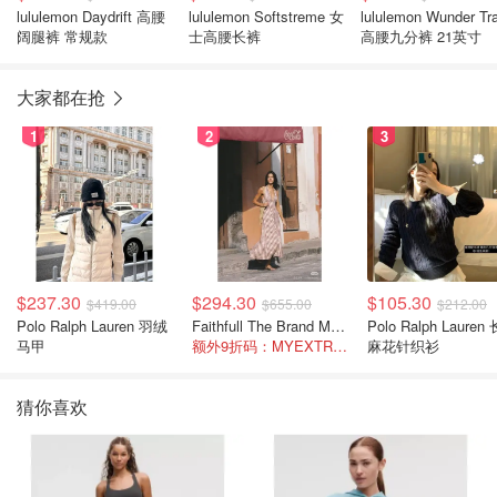
lululemon Daydrift 高腰
lululemon Softstreme 女
lululemon Wunder Tra
阔腿裤 常规款
士高腰长裤
高腰九分裤 21英寸
大家都在抢
1
2
3
$237.30
$294.30
$105.30
$419.00
$655.00
$212.00
Polo Ralph Lauren 羽绒
Faithfull The Brand Marais 格纹亚麻吊带中长连衣裙
Polo Ralph Lauren 长袖
马甲
额外9折码：MYEXTRA10
麻花针织衫
猜你喜欢