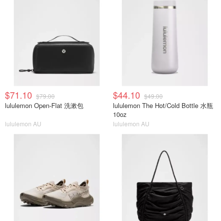
$71.10
$44.10
$79.00
$49.00
lululemon Open-Flat 洗漱包
lululemon The Hot/Cold Bottle 水瓶
10oz
lululemon AU
lululemon AU