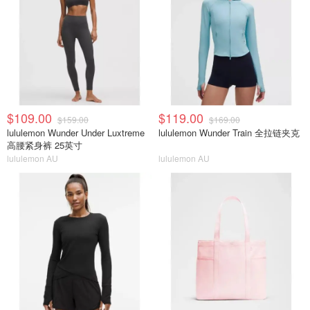
$109.00
$119.00
$159.00
$169.00
lululemon Wunder Under Luxtreme
lululemon Wunder Train 全拉链夹克
高腰紧身裤 25英寸
lululemon AU
lululemon AU