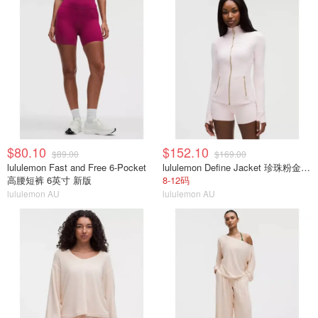
$80.10
$152.10
$89.00
$169.00
lululemon Fast and Free 6-Pocket
lululemon Define Jacket 珍珠粉金拉链
高腰短裤 6英寸 新版
8-12码
lululemon AU
lululemon AU