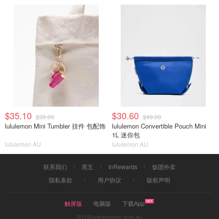
$35.10
$30.60
$39.00
$49.00
lululemon Mini Tumbler 挂件 包配饰
lululemon Convertible Pouch Mini
1L 迷你包
lululemon AU
lululemon AU
联系我们
黑五
InRewards
饭团外卖
隐私条款
用户协议
版权声明
触屏版
电脑版
下载App
2019©dealmoon.com.au