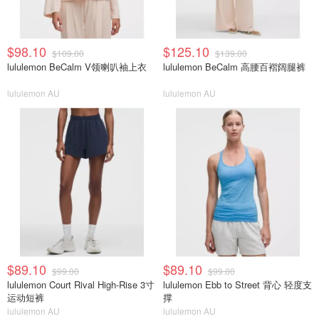
$98.10
$125.10
$109.00
$139.00
lululemon BeCalm V领喇叭袖上衣
lululemon BeCalm 高腰百褶阔腿裤
lululemon AU
lululemon AU
$89.10
$89.10
$99.00
$99.00
lululemon Court Rival High-Rise 3寸
lululemon Ebb to Street 背心 轻度支
运动短裤
撑
lululemon AU
lululemon AU