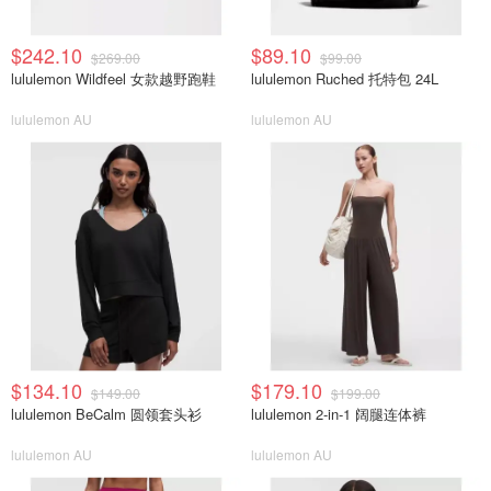
$242.10
$89.10
$269.00
$99.00
lululemon Wildfeel 女款越野跑鞋
lululemon Ruched 托特包 24L
lululemon AU
lululemon AU
$134.10
$179.10
$149.00
$199.00
lululemon BeCalm 圆领套头衫
lululemon 2-in-1 阔腿连体裤
lululemon AU
lululemon AU