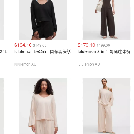
$134.10
$179.10
$149.00
$199.00
 24L
lululemon BeCalm 圆领套头衫
lululemon 2-in-1 阔腿连体裤
lululemon AU
lululemon AU