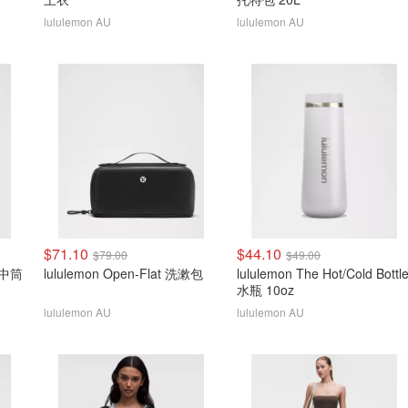
lululemon AU
lululemon AU
$71.10
$44.10
$79.00
$49.00
l 中筒
lululemon Open-Flat 洗漱包
lululemon The Hot/Cold Bottl
水瓶 10oz
lululemon AU
lululemon AU