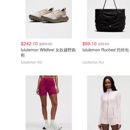
$242.10
$89.10
$269.00
$99.00
lululemon Wildfeel 女款越野跑
lululemon Ruched 托特包
鞋
lululemon AU
lululemon AU