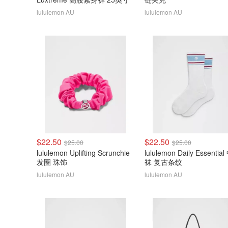
lululemon AU
lululemon AU
$22.50
$22.50
$25.00
$25.00
lululemon Uplifting Scrunchie
lululemon Daily Essentia
发圈 珠饰
袜 复古条纹
lululemon AU
lululemon AU