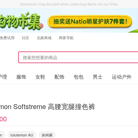
Dealmoon may be paid when users buy items via our links.
免费试用
社区
兑换商城
商家导航
护理
服饰
女鞋
配饰
包包
男士
运动户外
lemon Softstreme 高腰宽腿撞色裤
00
on
lululemon AU
休闲裤