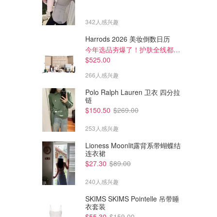
342人感兴趣
Harrods 2026 美妆倒数日历
今年选品夯爆了！护肤全线都很绝
$525.00
266人感兴趣
Polo Ralph Lauren 卫衣 四分拉
链
$150.50
$269.00
253人感兴趣
Lioness Moonlit露背系带蝴蝶结
连衣裙
$99.00
$124.00
$179.00
$179.00
$27.30
$89.00
lululemon Light Utilitech 中腰
lululemon Daydrift 高腰阔腿长
阔腿长裤
裤 亚洲版
240人感兴趣
lululemon AU
lululemon AU
SKIMS SKIMS Pointelle 吊带睡
衣套装
$55.30
$159.00