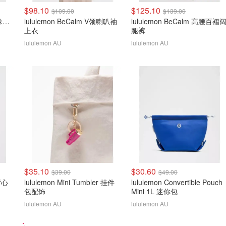
$98.10
$125.10
$109.00
$139.00
lululemon Define Jacket 珍珠粉金拉链
lululemon BeCalm V领喇叭袖
lululemon BeCalm 高腰百褶
上衣
腿裤
lululemon AU
lululemon AU
$35.10
$30.60
$39.00
$49.00
 背心
lululemon Mini Tumbler 挂件
lululemon Convertible Pouch
包配饰
Mini 1L 迷你包
lululemon AU
lululemon AU