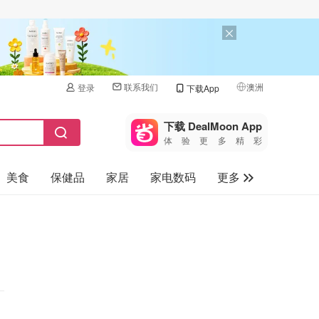
联系我们
澳洲
登录
下载App
🇺🇸
美国
下载 DealMoon App
体验更多精彩
🇨🇳
中国
美食
保健品
家居
家电数码
更多
🇨🇦
加拿大
🇬🇧
汽车
英国
旅游
🇩🇪
德国
母婴儿童
🇫🇷
法国
🇮🇹
意大利