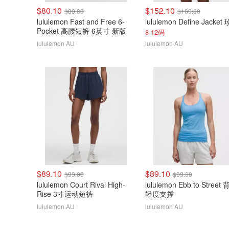
$80.10
$152.10
$89.00
$169.00
lululemon Fast and Free 6-
Pocket 高腰短裤 6英寸 新版
8-12码
lululemon AU
lululemon AU
$89.10
$89.10
$99.00
$99.00
lululemon Court Rival High-
lululemon Ebb to Street
Rise 3寸运动短裤
轻度支撑
lululemon AU
lululemon AU