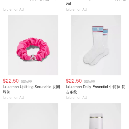
20L
lululemon AU
lululemon AU
$22.50
$22.50
$25.00
$25.00
lululemon Uplifting Scrunchie 发圈
lululemon Daily Essential 中筒袜 复
珠饰
古条纹
lululemon AU
lululemon AU