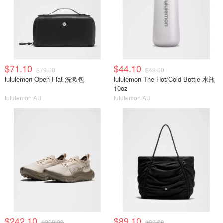
$71.10
$44.10
$79.00
$49.00
lululemon Open-Flat 洗漱包
lululemon The Hot/Cold Bottle 水瓶
10oz
lululemon AU
lululemon AU
$242.10
$89.10
$269.00
$99.00