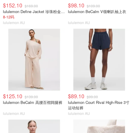
$152.10
$98.10
$169.00
$109.00
lululemon Define Jacket 珍珠粉金拉链
lululemon BeCalm V领喇叭袖上衣
8-12码
lululemon AU
lululemon AU
$125.10
$89.10
$139.00
$99.00
lululemon BeCalm 高腰百褶阔腿裤
lululemon Court Rival High-Rise 3寸
运动短裤
lululemon AU
lululemon AU