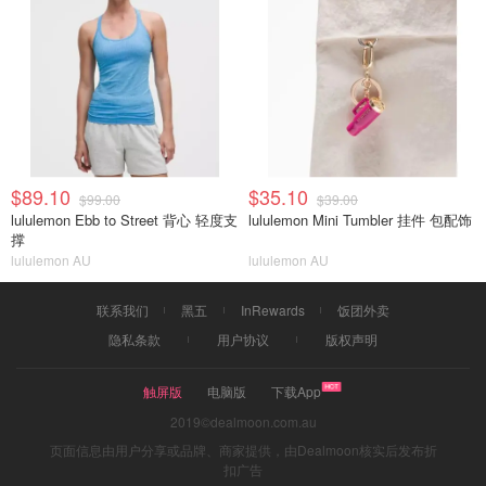
$89.10
$35.10
$99.00
$39.00
lululemon Ebb to Street 背心 轻度支
lululemon Mini Tumbler 挂件 包配饰
撑
lululemon AU
lululemon AU
联系我们
黑五
InRewards
饭团外卖
隐私条款
用户协议
版权声明
触屏版
电脑版
下载App
2019©dealmoon.com.au
页面信息由用户分享或品牌、商家提供，由Dealmoon核实后发布折
扣广告