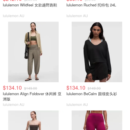
lululemon Wildfeel 女款越野跑鞋
lululemon Ruched 托特包 24L
lululemon AU
lululemon AU
$134.10
$134.10
$149.00
$149.00
lululemon Align Foldover 休闲裤 亚
lululemon BeCalm 圆领套头衫
洲版
lululemon AU
lululemon AU