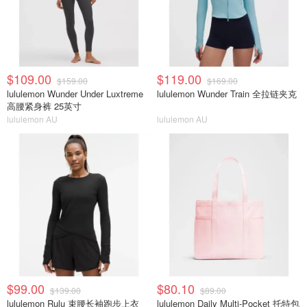
$109.00
$119.00
$159.00
$169.00
lululemon Wunder Under Luxtreme
lululemon Wunder Train 全拉链夹克
高腰紧身裤 25英寸
lululemon AU
lululemon AU
$99.00
$80.10
$139.00
$89.00
lululemon Rulu 束腰长袖跑步上衣
lululemon Daily Multi-Pocket 托特包