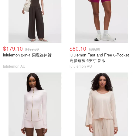
$179.10
$80.10
$199.00
$89.00
lululemon 2-in-1 阔腿连体裤
lululemon Fast and Free 6-Pocket
高腰短裤 6英寸 新版
lululemon AU
lululemon AU