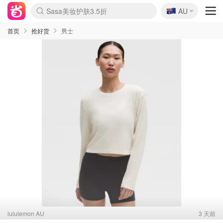
🇦🇺
Sasa美妆护肤3.5折
AU
lululemon折扣上新
SSENSE年中2.5折
FreshBeauty好价汇总
Cettire降价+叠9折
WWS Coles超市实拍
viagogo二手票捡漏
Myer超级周末
The Outnet奢牌1折起
David Jones 3折起
Flannels大牌1折
Perfumes Club护肤1折
AMIRO面罩$251
Amazon折扣汇总
eToro入金$200送$50
Amazon数码好物
ICONIC本周7.5折
ThedoubleF高奢地板价
Moose Knuckles 6折
丝芙兰5折起
EUFY摄像头$98
Selenichast首饰2折
Trip机票酒店促销
YSL送5件彩妆礼
Amazon家居好物
Amazon美妆护肤
雅漾大喷$8
过敏原检测盒$33
伊索独家赠50ml沐浴露
科颜氏高保湿面霜$29
SEALIFE海洋馆门票6折
丝塔芙大白罐$16
订阅Newsletter送香薰
Cult Beauty 6.8折
Harrods圣诞日历$525
LN-CC奢牌私促3折
d'Alba空姐喷雾$16
EVE LOM套装£56
Bernardelli独家4折
Adore Beauty 6折起
CT圣诞日历
Mytheresa奢品2.7折
Luxury Escapes 9折
Currentbody美容仪$881
MOON Garden Live
Roborock扫地机$649
Tingo Life水杯$24
Valentino官网5折
CR洗护套装$23
修丽可4件套$159
Myer彩妆2件7折
GANNI官网4.5折
Stylevana韩妆4折
Tessabit高奢8.5折
OGX洗发水$11
Amazon阿德莱德次日达
卡诗8.5折+赠礼
Philips Hue灯具8折
首页
抢好货
男士
lululemon AU
3 天前