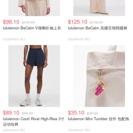
$98.10
$125.10
$109.00
$139.00
lululemon BeCalm V领喇叭袖上衣
lululemon BeCalm 高腰百褶阔腿裤
lululemon AU
lululemon AU
$89.10
$35.10
$99.00
$39.00
lululemon Court Rival High-Rise 3寸
lululemon Mini Tumbler 挂件 包配饰
运动短裤
lululemon AU
lululemon AU