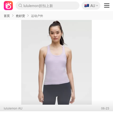
🇦🇺
Sasa美妆护肤3.5折
AU
lululemon折扣上新
SSENSE年中3折
FreshBeauty好价汇总
Cettire降价+叠9折
Farfetch折上8折
WWS Coles超市实拍
viagogo二手票捡漏
Myer清仓1折起
The Outnet奢牌1折起
David Jones 3折起
Flannels大牌1折
Perfumes Club护肤1折
AMIRO返校季6.2折
Oweek抽奖送Airpods
Amazon折扣汇总
eToro入金$200送$50
Amazon数码好物
ICONIC本周7.5折
ThedoubleF高奢地板价
Moose Knuckles 6折
丝芙兰5折起
EUFY官网3.7折起
Selenichast首饰2折
Trip机票酒店促销
YSL送5件彩妆礼
Amazon家居好物
BIGBANG巡演开票
David Jones时尚3折
Amazon美妆护肤
雅漾大喷$8
过敏原检测盒$33
伊索独家赠50ml沐浴露
科颜氏清仓3折
SEALIFE海洋馆门票6折
丝塔芙大白罐$16
订阅Newsletter送香薰
Cult Beauty 6.8折
Harrods圣诞日历2.3折
LN-CC奢牌私促3折
d'Alba空姐喷雾$16
EVE LOM套装逆天2折
Bernardelli独家4折
Adore Beauty 6折起
CT圣诞日历
Mytheresa奢品2.7折
Luxury Escapes 9折
Currentbody美容仪9折
卡诗9折+赠4件礼
MOON Garden Live
ALLSAINTS美衣3折
Roborock扫地机3.7折
Tingo Life水杯$24
Valentino官网5折
CR洗发护发6.3折
首页
抢好货
运动户外
lululemon AU
06-23