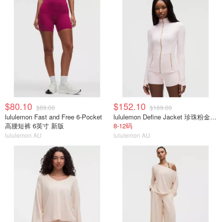
$80.10
$152.10
$89.00
$169.00
lululemon Fast and Free 6-Pocket
lululemon Define Jacket 珍珠粉金拉链
高腰短裤 6英寸 新版
8-12码
lululemon AU
lululemon AU