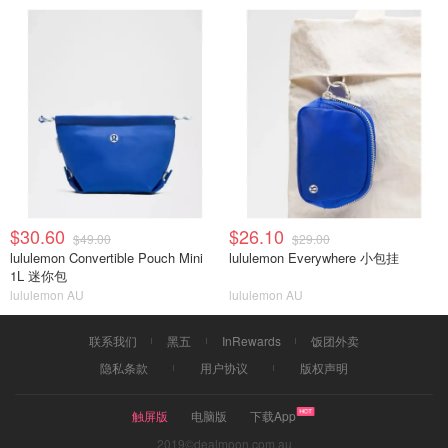
$30.60
$26.10
$49.00
$29.00
lululemon Convertible Pouch Mini
lululemon Everywhere 小包挂
1L 迷你包
lululemon AU
lululemon AU
联系我们
黑五
InRewards
饭团外卖
隐私条款
用户协议
版权声明
触屏版
电脑版
下载App
2019©dealmoon.com.au