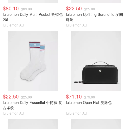
$80.10
$22.50
$89.00
$25.00
lululemon Daily Multi-Pocket 托特包
lululemon Uplifting Scrunchie 发圈
20L
珠饰
lululemon AU
lululemon AU
$22.50
$71.10
$25.00
$79.00
lululemon Daily Essential 中筒袜 复
lululemon Open-Flat 洗漱包
古条纹
lululemon AU
lululemon AU