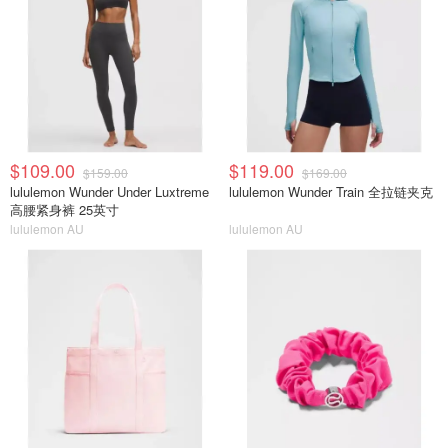
$109.00
$119.00
$159.00
$169.00
lululemon Wunder Under Luxtreme
lululemon Wunder Train 全拉链夹克
高腰紧身裤 25英寸
lululemon AU
lululemon AU