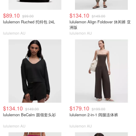
$89.10
$134.10
$99.00
$149.00
lululemon Ruched 托特包 24L
lululemon Align Foldover 休闲裤 亚
洲版
lululemon AU
lululemon AU
$134.10
$179.10
$149.00
$199.00
lululemon BeCalm 圆领套头衫
lululemon 2-in-1 阔腿连体裤
lululemon AU
lululemon AU