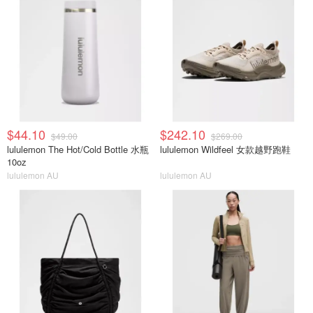
$44.10
$242.10
$49.00
$269.00
lululemon The Hot/Cold Bottle 水瓶
lululemon Wildfeel 女款越野跑鞋
10oz
lululemon AU
lululemon AU