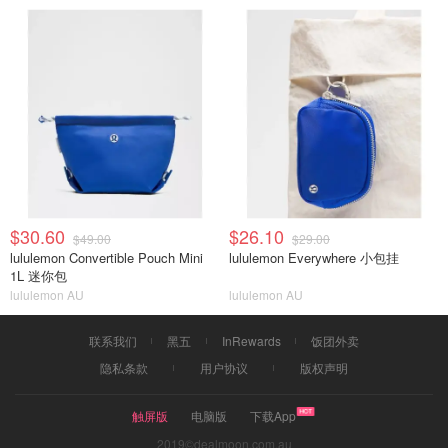
$30.60
$26.10
$49.00
$29.00
lululemon Convertible Pouch Mini
lululemon Everywhere 小包挂
1L 迷你包
lululemon AU
lululemon AU
联系我们
黑五
InRewards
饭团外卖
隐私条款
用户协议
版权声明
触屏版
电脑版
下载App
2019©dealmoon.com.au