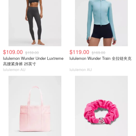
$109.00
$119.00
$159.00
$169.00
lululemon Wunder Under Luxtreme
lululemon Wunder Train 全拉链夹克
高腰紧身裤 25英寸
lululemon AU
lululemon AU