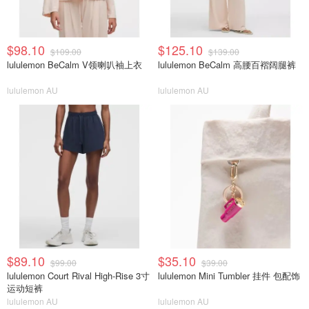
$98.10
$125.10
$109.00
$139.00
lululemon BeCalm V领喇叭袖上衣
lululemon BeCalm 高腰百褶阔腿裤
lululemon AU
lululemon AU
$89.10
$35.10
$99.00
$39.00
lululemon Court Rival High-Rise 3寸
lululemon Mini Tumbler 挂件 包配饰
运动短裤
lululemon AU
lululemon AU