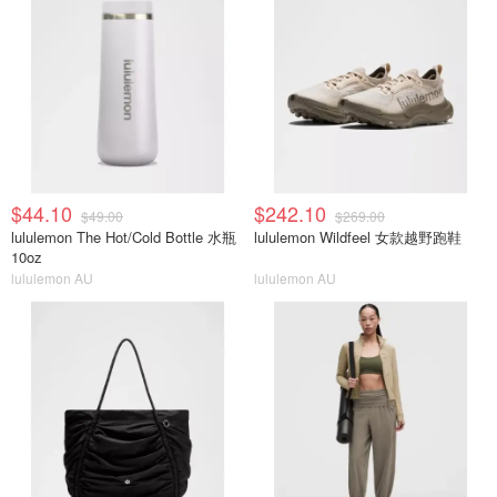
$44.10
$242.10
$49.00
$269.00
lululemon The Hot/Cold Bottle 水瓶
lululemon Wildfeel 女款越野跑鞋
10oz
lululemon AU
lululemon AU