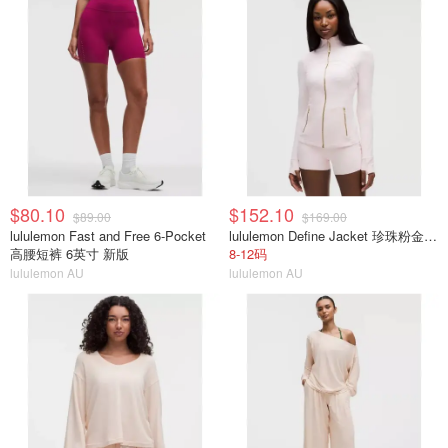
$80.10
$152.10
$89.00
$169.00
lululemon Fast and Free 6-Pocket
lululemon Define Jacket 珍珠粉金拉链
高腰短裤 6英寸 新版
8-12码
lululemon AU
lululemon AU