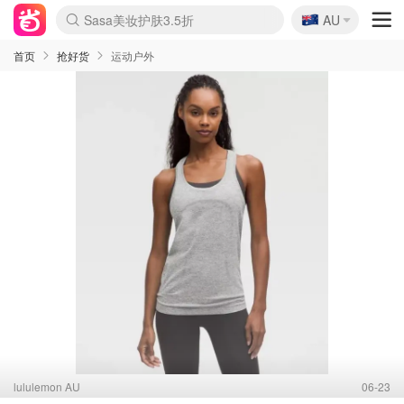
🇦🇺
Sasa美妆护肤3.5折
AU
lululemon折扣上新
SSENSE年中3折
FreshBeauty好价汇总
Cettire降价+叠9折
WWS Coles超市实拍
viagogo二手票捡漏
Myer超级周末1折
The Outnet奢牌1折起
David Jones 3折起
Flannels大牌1折
Perfumes Club护肤1折
AMIRO返校季6.2折
Amazon折扣汇总
eToro入金$200送$50
Amazon数码好物
ICONIC本周7.5折
ThedoubleF高奢地板价
Moose Knuckles 6折
丝芙兰5折起
EUFY官网3.7折起
Selenichast首饰2折
Trip机票酒店促销
YSL送5件彩妆礼
Amazon家居好物
Amazon美妆护肤
雅漾大喷$8
过敏原检测盒$33
伊索独家赠50ml沐浴露
科颜氏清仓3折
SEALIFE海洋馆门票6折
丝塔芙大白罐$16
订阅Newsletter送香薰
Cult Beauty 6.8折
Harrods圣诞日历2.3折
LN-CC奢牌私促3折
d'Alba空姐喷雾$16
EVE LOM套装逆天2折
Bernardelli独家4折
Adore Beauty 6折起
CT圣诞日历
Mytheresa奢品2.7折
Luxury Escapes 9折
Currentbody美容仪9折
MOON Garden Live
Roborock扫地机3.7折
Tingo Life水杯$24
Valentino官网5折
CR洗发护发6.3折
修丽可套装7.4折
Myer彩妆2件7折
GANNI官网4.5折
Stylevana韩妆4折
Tessabit高奢8.5折
OGX洗护4折
Amazon阿德莱德次日达
卡诗8.5折+赠礼
Philips Hue灯具8折
首页
抢好货
运动户外
lululemon AU
06-23