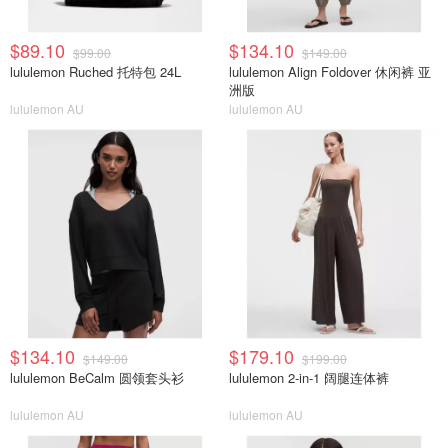
$89.10
$134.10
$99.00
$149.00
lululemon Ruched 托特包 24L
lululemon Align Foldover 休闲裤 亚
洲版
lululemon AU
lululemon AU
$134.10
$179.10
$149.00
$199.00
lululemon BeCalm 圆领套头衫
lululemon 2-in-1 阔腿连体裤
lululemon AU
lululemon AU