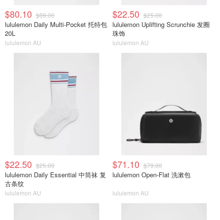
$80.10
$22.50
$89.00
$25.00
lululemon Daily Multi-Pocket 托特包
lululemon Uplifting Scrunchie 发圈
20L
珠饰
lululemon AU
lululemon AU
$22.50
$71.10
$25.00
$79.00
lululemon Daily Essential 中筒袜 复
lululemon Open-Flat 洗漱包
古条纹
lululemon AU
lululemon AU