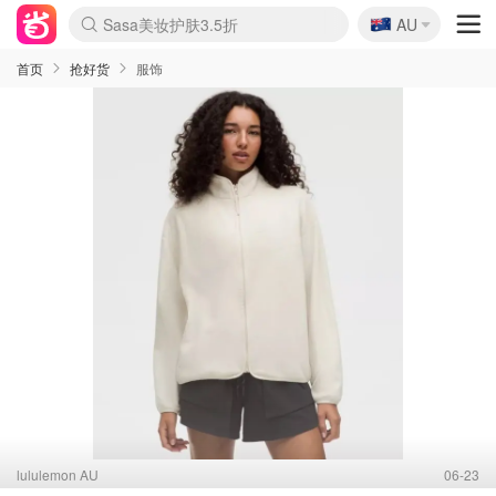
🇦🇺
Sasa美妆护肤3.5折
AU
lululemon折扣上新
SSENSE年中3折
FreshBeauty好价汇总
Cettire降价+叠9折
WWS Coles超市实拍
viagogo二手票捡漏
Myer超级周末1折
The Outnet奢牌1折起
David Jones 3折起
Flannels大牌1折
Perfumes Club护肤1折
AMIRO返校季6.2折
Amazon折扣汇总
eToro入金$200送$50
Amazon数码好物
ICONIC本周7.5折
ThedoubleF高奢地板价
Moose Knuckles 6折
丝芙兰5折起
EUFY官网3.7折起
Selenichast首饰2折
Trip机票酒店促销
YSL送5件彩妆礼
Amazon家居好物
Amazon美妆护肤
雅漾大喷$8
过敏原检测盒$33
伊索独家赠50ml沐浴露
科颜氏清仓3折
SEALIFE海洋馆门票6折
丝塔芙大白罐$16
订阅Newsletter送香薰
Cult Beauty 6.8折
Harrods圣诞日历2.3折
LN-CC奢牌私促3折
d'Alba空姐喷雾$16
EVE LOM套装逆天2折
Bernardelli独家4折
Adore Beauty 6折起
CT圣诞日历
Mytheresa奢品2.7折
Luxury Escapes 9折
Currentbody美容仪9折
MOON Garden Live
Roborock扫地机3.7折
Tingo Life水杯$24
Valentino官网5折
CR洗发护发6.3折
修丽可套装7.4折
Myer彩妆2件7折
GANNI官网4.5折
Stylevana韩妆4折
Tessabit高奢8.5折
OGX洗护4折
Amazon阿德莱德次日达
卡诗8.5折+赠礼
Philips Hue灯具8折
首页
抢好货
服饰
lululemon AU
06-23