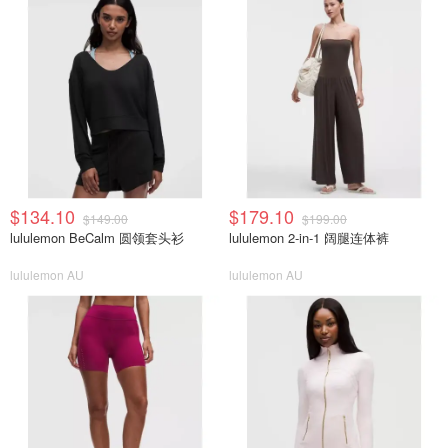
$134.10
$179.10
$149.00
$199.00
lululemon BeCalm 圆领套头衫
lululemon 2-in-1 阔腿连体裤
lululemon AU
lululemon AU