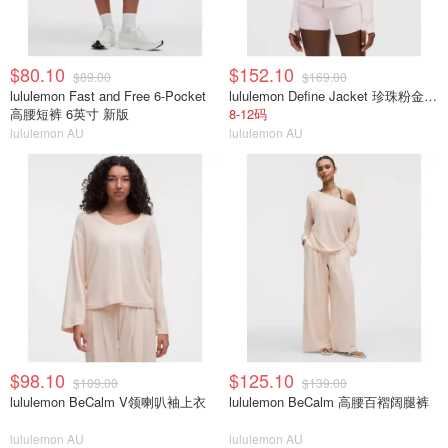
$80.10
$152.10
$89.00
$169.00
lululemon Fast and Free 6-Pocket
lululemon Define Jacket 珍珠粉金拉链
高腰短裤 6英寸 新版
8-12码
lululemon AU
lululemon AU
$98.10
$125.10
$109.00
$139.00
lululemon BeCalm V领喇叭袖上衣
lululemon BeCalm 高腰百褶阔腿裤
lululemon AU
lululemon AU