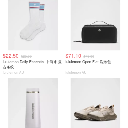
$22.50
$71.10
$25.00
$79.00
lululemon Daily Essential 中筒袜 复
lululemon Open-Flat 洗漱包
古条纹
lululemon AU
lululemon AU