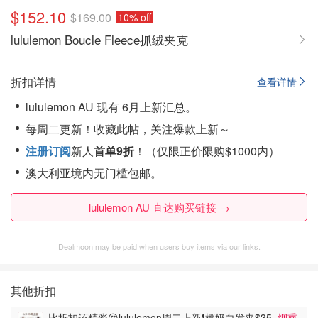
$152.10
$169.00
10% off
lululemon Boucle Fleece抓绒夹克
折扣详情
查看详情
lululemon AU 现有 6月上新汇总。
每周二更新！
收藏此帖，关注爆款上新～
注册订阅
新人
首单9折
！（仅限正价限购$1000内）
澳大利亚境内无门槛包邮。
lululemon AU 直达购买链接 →
Dealmoon may be paid when users buy items via our links.
其他折扣
比折扣还精彩😍lululemon周二上新❗️椰奶白发夹$35
烟熏