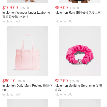
$109.00
$99.00
$159.00
$139.00
lululemon Wunder Under Luxtreme
lululemon Rulu 束腰长袖跑步上衣
高腰紧身裤 25英寸
lululemon AU
lululemon AU
$80.10
$22.50
$89.00
$25.00
lululemon Daily Multi-Pocket 托特包
lululemon Uplifting Scrunchie 发圈
20L
珠饰
lululemon AU
lululemon AU