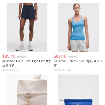
$89.10
$89.10
$99.00
$99.00
lululemon Court Rival High-Rise 3寸
lululemon Ebb to Street 背心 轻度支
运动短裤
撑
lululemon AU
lululemon AU