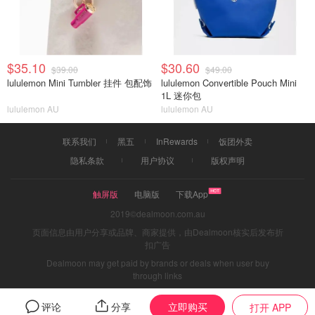
$35.10
$30.60
$39.00
$49.00
lululemon Mini Tumbler 挂件 包配饰
lululemon Convertible Pouch Mini
1L 迷你包
lululemon AU
lululemon AU
联系我们
黑五
InRewards
饭团外卖
隐私条款
用户协议
版权声明
触屏版
电脑版
下载App
2019©dealmoon.com.au
页面信息由用户分享或品牌、商家提供，由Dealmoon核实后发布折
扣广告
Dealmoon may get paid by brands or deals when user buy
through links
立即购买
评论
分享
打开 APP