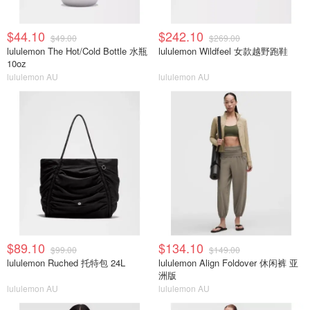
$44.10
$242.10
$49.00
$269.00
lululemon The Hot/Cold Bottle 水瓶
lululemon Wildfeel 女款越野跑鞋
10oz
lululemon AU
lululemon AU
$89.10
$134.10
$99.00
$149.00
lululemon Ruched 托特包 24L
lululemon Align Foldover 休闲裤 亚
洲版
lululemon AU
lululemon AU