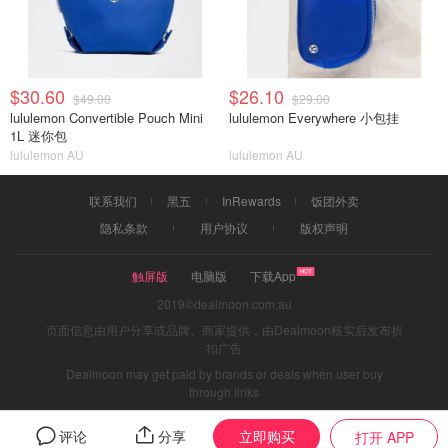
$30.60
$26.10
$49.00
$29.00
lululemon Convertible Pouch Mini
lululemon Everywhere 小包挂
1L 迷你包
lululemon AU
lululemon AU
联系我们
黑五
InRewards
饭团外卖
隐私条款
用户协议
版权声明
触屏版
电脑版
下载App
2019©dealmoon.com.au
页面信息由用户分享或品牌、商家提供，由Dealmoon核实后发布折
扣广告
Dealmoon may get paid by brands or deals when user buy
through links
立即购买
评论
分享
打开 APP