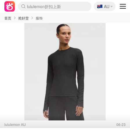
🇦🇺
AU
Sasa美妆护肤3.5折
SSENSE年中2.5折
FreshBeauty好价汇总
Cettire降价+叠9折
WWS Coles超市实拍
viagogo二手票捡漏
Myer超级周末
The Outnet奢牌1折起
David Jones 3折起
Flannels大牌1折
Perfumes Club护肤1折
AMIRO面罩$251
Amazon折扣汇总
eToro入金$200送$50
Amazon数码好物
ICONIC本周7.5折
ThedoubleF高奢地板价
Moose Knuckles 6折
丝芙兰5折起
EUFY摄像头$98
Selenichast首饰2折
Trip机票酒店促销
YSL送5件彩妆礼
Amazon家居好物
Amazon美妆护肤
雅漾大喷$8
过敏原检测盒$33
伊索独家赠50ml沐浴露
科颜氏高保湿面霜$29
SEALIFE海洋馆门票6折
丝塔芙大白罐$16
订阅Newsletter送香薰
Cult Beauty 6.8折
Harrods圣诞日历$525
LN-CC奢牌私促3折
d'Alba空姐喷雾$16
EVE LOM套装£56
Bernardelli独家4折
Adore Beauty 6折起
CT圣诞日历
Mytheresa奢品2.7折
Luxury Escapes 9折
Currentbody美容仪$881
MOON Garden Live
Roborock扫地机$649
Tingo Life水杯$24
Valentino官网5折
CR洗护套装$23
修丽可4件套$159
Myer彩妆2件7折
GANNI官网4.5折
Stylevana韩妆4折
Tessabit高奢8.5折
OGX洗发水$11
Amazon阿德莱德次日达
卡诗8.5折+赠礼
Philips Hue灯具8折
首页
抢好货
服饰
lululemon AU
06-23