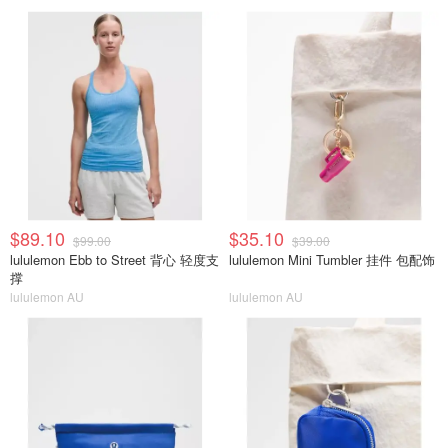
$89.10
$35.10
$99.00
$39.00
lululemon Ebb to Street 背心 轻度支
lululemon Mini Tumbler 挂件 包配饰
撑
lululemon AU
lululemon AU