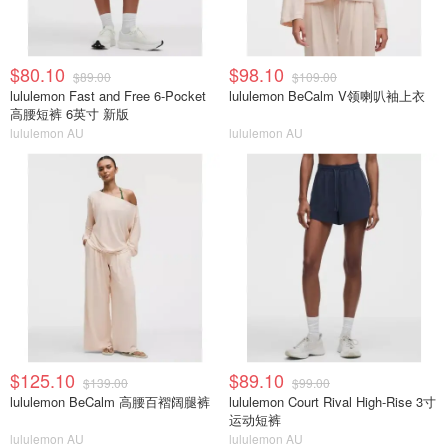
$80.10
$98.10
$89.00
$109.00
lululemon Fast and Free 6-Pocket
lululemon BeCalm V领喇叭袖上衣
高腰短裤 6英寸 新版
lululemon AU
lululemon AU
$125.10
$89.10
$139.00
$99.00
lululemon BeCalm 高腰百褶阔腿裤
lululemon Court Rival High-Rise 3寸
运动短裤
lululemon AU
lululemon AU