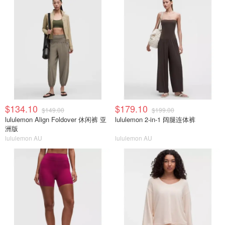
$134.10
$179.10
$149.00
$199.00
lululemon Align Foldover 休闲裤 亚
lululemon 2-in-1 阔腿连体裤
洲版
lululemon AU
lululemon AU