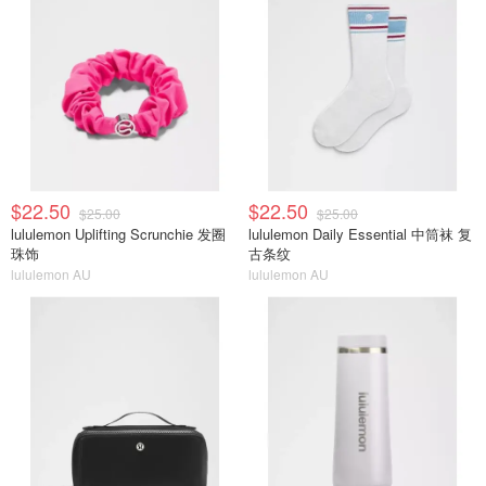
$22.50
$22.50
$25.00
$25.00
lululemon Uplifting Scrunchie 发圈
lululemon Daily Essential 中筒袜 复
珠饰
古条纹
lululemon AU
lululemon AU