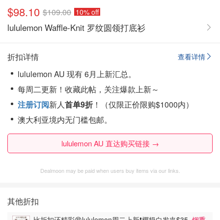
$98.10
$109.00
10% off
lululemon Waffle-Knit 罗纹圆领打底衫
折扣详情
查看详情
lululemon AU 现有 6月上新汇总。
每周二更新！
收藏此帖，关注爆款上新～
注册订阅
新人
首单9折
！（仅限正价限购$1000内）
澳大利亚境内无门槛包邮。
lululemon AU 直达购买链接 →
Dealmoon may be paid when users buy items via our links.
其他折扣
比折扣还精彩😍lululemon周二上新❗️椰奶白发夹$35
烟熏