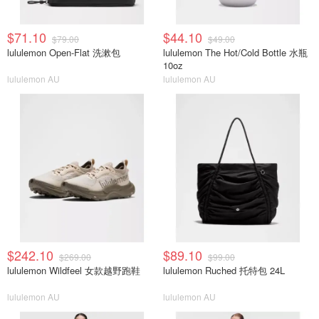
$71.10
$44.10
$79.00
$49.00
lululemon Open-Flat 洗漱包
lululemon The Hot/Cold Bottle 水瓶
10oz
lululemon AU
lululemon AU
$242.10
$89.10
$269.00
$99.00
lululemon Wildfeel 女款越野跑鞋
lululemon Ruched 托特包 24L
lululemon AU
lululemon AU