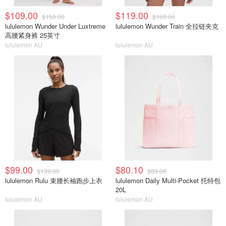
$109.00
$119.00
$159.00
$169.00
lululemon Wunder Under Luxtreme
lululemon Wunder Train 全拉链夹克
高腰紧身裤 25英寸
lululemon AU
lululemon AU
$99.00
$80.10
$139.00
$89.00
lululemon Rulu 束腰长袖跑步上衣
lululemon Daily Multi-Pocket 托特包
20L
lululemon AU
lululemon AU