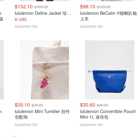
$152.10
$98.10
$169.00
$109.00
6-
lululemon Define Jacket 珍珠粉金拉链
lululemon BeCalm V领喇叭袖
新版
上衣
8-12码
lululemon AU
lululemon AU
$35.10
$30.60
$39.00
$49.00
h-
lululemon Mini Tumbler 挂件
lululemon Convertible Pouch
包配饰
Mini 1L 迷你包
lululemon AU
lululemon AU