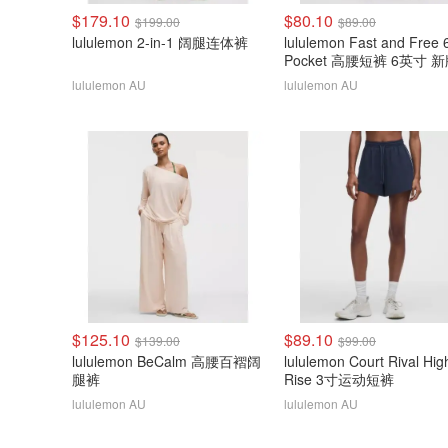
$179.10
$80.10
$199.00
$89.00
lululemon 2-in-1 阔腿连体裤
lululemon Fast and Free 
Pocket 高腰短裤 6英寸 
lululemon AU
lululemon AU
$125.10
$89.10
$139.00
$99.00
lululemon BeCalm 高腰百褶阔
lululemon Court Rival Hig
腿裤
Rise 3寸运动短裤
lululemon AU
lululemon AU