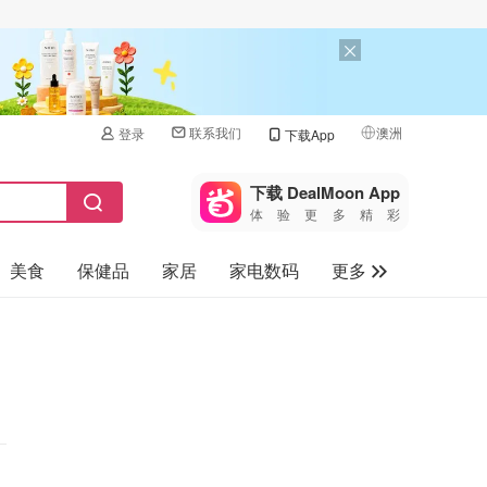
联系我们
澳洲
登录
下载App
🇺🇸
美国
下载 DealMoon App
体验更多精彩
🇨🇳
中国
美食
保健品
家居
家电数码
更多
🇨🇦
加拿大
🇬🇧
汽车
英国
旅游
🇩🇪
德国
母婴儿童
🇫🇷
法国
🇮🇹
意大利