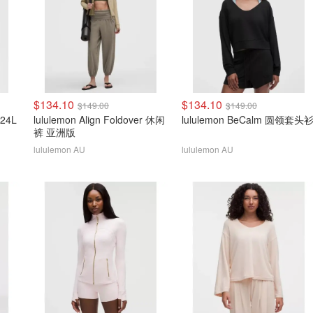
$134.10
$134.10
$149.00
$149.00
 24L
lululemon Align Foldover 休闲
lululemon BeCalm 圆领套头
裤 亚洲版
lululemon AU
lululemon AU