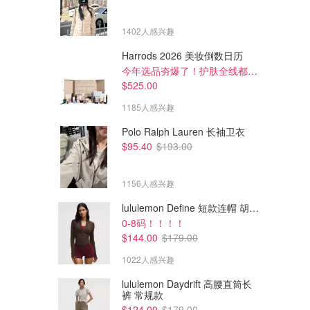
1402人感兴趣
Harrods 2026 美妆倒数日历
今年选品夯爆了！护肤全线都很绝
$525.00
1185人感兴趣
Polo Ralph Lauren 长袖卫衣
$95.40
$193.00
1156人感兴趣
lululemon Define 短款连帽 胡桃棕
0-8码！！！！
$99.00
$84.00
$149.00
$119.00
$144.00
$179.00
lululemon BeCalm V领连帽卫
lululemon Hold Tight 罗纹交叉
衣 升级面料
上衣
1022人感兴趣
lululemon AU
lululemon AU
lululemon Daydrift 高腰直筒长
裤 常规款
$124.00
$179.00