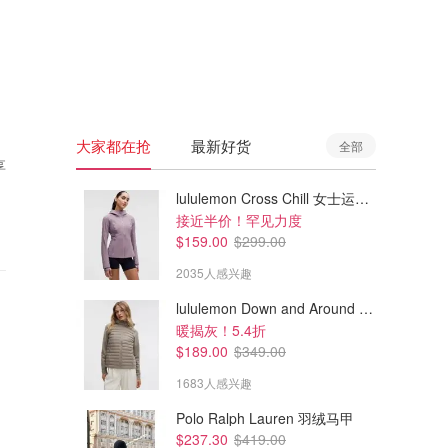
🇦🇺
澳洲
🇳🇿
新西兰
大家都在抢
最新好货
全部
享
lululemon Cross Chill 女士运动外套
接近半价！罕见力度
$159.00
$299.00
2035人感兴趣
lululemon Down and Around 羽绒夹克
暖揭灰！5.4折
$189.00
$349.00
1683人感兴趣
Polo Ralph Lauren 羽绒马甲
$237.30
$419.00