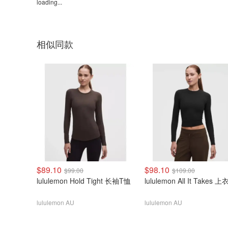
loading...
相似同款
$89.10
$98.10
$99.00
$109.00
lululemon Hold Tight 长袖T恤
lululemon All It Takes 上
lululemon AU
lululemon AU