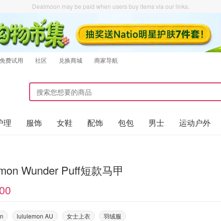
Dealmoon may be paid when users buy items via our links.
免费试用
社区
兑换商城
商家导航
护理
服饰
女鞋
配饰
包包
男士
运动户外
lemon Wunder Puff短款马甲
00
on
lululemon AU
女士上衣
羽绒服