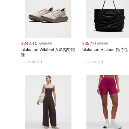
$242.10
$89.10
$269.00
$99.00
lululemon Wildfeel 女款越野跑
lululemon Ruched 托特包
鞋
lululemon AU
lululemon AU