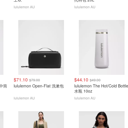
lululemon AU
lululemon AU
$71.10
$44.10
$79.00
$49.00
l 中筒
lululemon Open-Flat 洗漱包
lululemon The Hot/Cold Bottl
水瓶 10oz
lululemon AU
lululemon AU