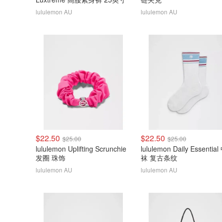
lululemon AU
lululemon AU
$22.50
$22.50
$25.00
$25.00
lululemon Uplifting Scrunchie
lululemon Daily Essentia
发圈 珠饰
袜 复古条纹
lululemon AU
lululemon AU