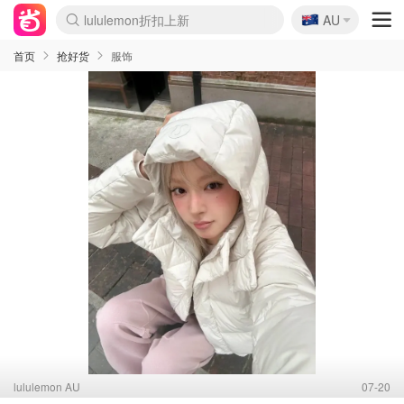
🇦🇺
Sasa美妆护肤3.5折
AU
lululemon折扣上新
SSENSE年中3折
FreshBeauty好价汇总
Cettire降价+叠9折
WWS Coles超市实拍
viagogo二手票捡漏
Myer超级周末1折
The Outnet奢牌1折起
David Jones 3折起
Flannels大牌1折
Perfumes Club护肤1折
AMIRO返校季6.2折
Amazon折扣汇总
eToro入金$200送$50
Amazon数码好物
ICONIC本周7.5折
ThedoubleF高奢地板价
Moose Knuckles 6折
丝芙兰5折起
EUFY官网3.7折起
Selenichast首饰2折
Trip机票酒店促销
YSL送5件彩妆礼
Amazon家居好物
Amazon美妆护肤
雅漾大喷$8
过敏原检测盒$33
伊索独家赠50ml沐浴露
科颜氏清仓3折
SEALIFE海洋馆门票6折
丝塔芙大白罐$16
订阅Newsletter送香薰
Cult Beauty 6.8折
Harrods圣诞日历2.3折
LN-CC奢牌私促3折
d'Alba空姐喷雾$16
EVE LOM套装逆天2折
Bernardelli独家4折
Adore Beauty 6折起
CT圣诞日历
Mytheresa奢品2.7折
Luxury Escapes 9折
Currentbody美容仪9折
MOON Garden Live
Roborock扫地机3.7折
Tingo Life水杯$24
Valentino官网5折
CR洗发护发6.3折
修丽可套装7.4折
Myer彩妆2件7折
GANNI官网4.5折
Stylevana韩妆4折
Tessabit高奢8.5折
OGX洗护4折
Amazon阿德莱德次日达
卡诗8.5折+赠礼
Philips Hue灯具8折
首页
抢好货
服饰
lululemon AU
07-20