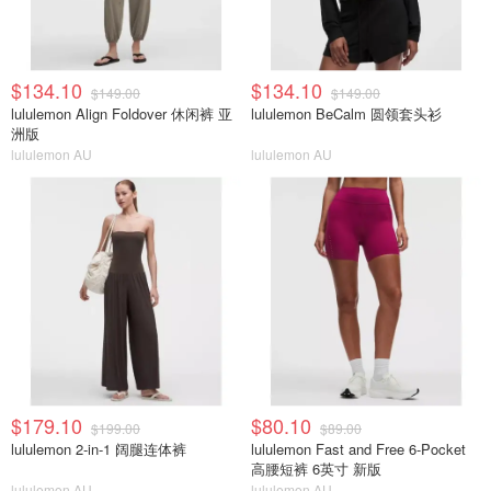
$134.10
$134.10
$149.00
$149.00
lululemon Align Foldover 休闲裤 亚
lululemon BeCalm 圆领套头衫
洲版
lululemon AU
lululemon AU
$179.10
$80.10
$199.00
$89.00
lululemon 2-in-1 阔腿连体裤
lululemon Fast and Free 6-Pocket
高腰短裤 6英寸 新版
lululemon AU
lululemon AU