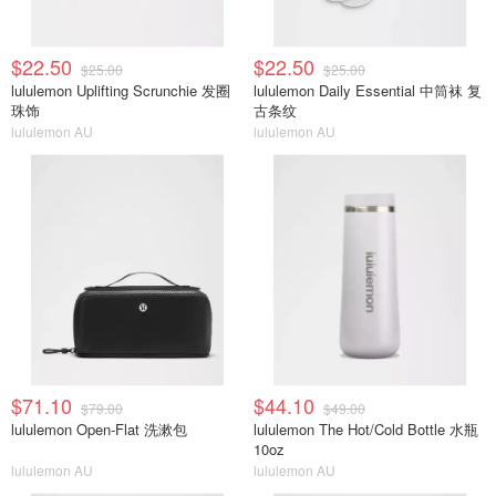
$22.50
$22.50
$25.00
$25.00
lululemon Uplifting Scrunchie 发圈
lululemon Daily Essential 中筒袜 复
珠饰
古条纹
lululemon AU
lululemon AU
$71.10
$44.10
$79.00
$49.00
lululemon Open-Flat 洗漱包
lululemon The Hot/Cold Bottle 水瓶
10oz
lululemon AU
lululemon AU