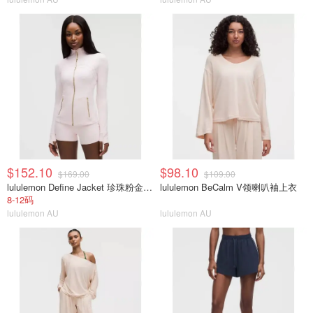
$152.10
$98.10
$169.00
$109.00
lululemon Define Jacket 珍珠粉金拉链
lululemon BeCalm V领喇叭袖上衣
8-12码
lululemon AU
lululemon AU