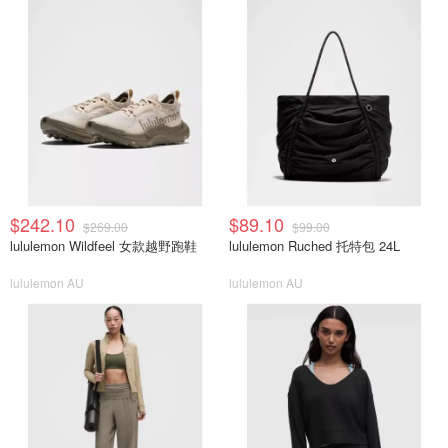
$242.10
$89.10
$269.00
$99.00
lululemon Wildfeel 女款越野跑鞋
lululemon Ruched 托特包 24L
lululemon AU
lululemon AU