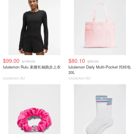
$99.00
$80.10
$139.00
$89.00
lululemon Rulu 束腰长袖跑步上衣
lululemon Daily Multi-Pocket 托特包
20L
lululemon AU
lululemon AU