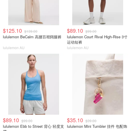
$125.10
$89.10
$139.00
$99.00
lululemon BeCalm 高腰百褶阔腿裤
lululemon Court Rival High-Rise 3寸
运动短裤
lululemon AU
lululemon AU
$89.10
$35.10
$99.00
$39.00
lululemon Ebb to Street 背心 轻度支
lululemon Mini Tumbler 挂件 包配饰