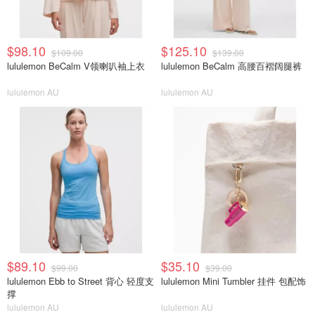
$98.10
$125.10
$109.00
$139.00
lululemon BeCalm V领喇叭袖上衣
lululemon BeCalm 高腰百褶阔腿裤
lululemon AU
lululemon AU
$89.10
$35.10
$99.00
$39.00
lululemon Ebb to Street 背心 轻度支
lululemon Mini Tumbler 挂件 包配饰
撑
lululemon AU
lululemon AU