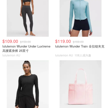
$109.00
$119.00
$159.00
$169.00
lululemon Wunder Under Luxtreme
lululemon Wunder Train 全拉链夹克
高腰紧身裤 25英寸
lululemon AU
lululemon AU
108人感兴趣