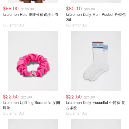
$99.00
$80.10
$139.00
$89.00
lululemon Rulu 束腰长袖跑步上衣
lululemon Daily Multi-Pocket 托特包
20L
lululemon AU
lululemon AU
$22.50
$22.50
$25.00
$25.00
lululemon Uplifting Scrunchie 发圈
lululemon Daily Essential 中筒袜 复
珠饰
古条纹
lululemon AU
lululemon AU