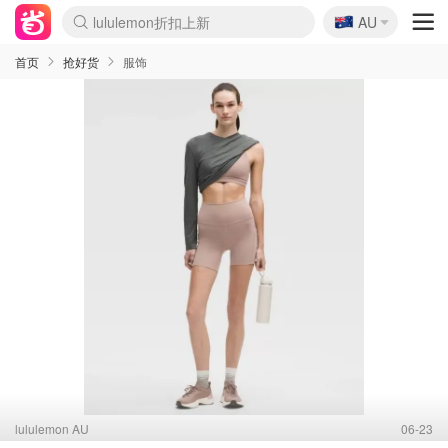
lululemon折扣上新
🇦🇺
AU
Sasa美妆护肤3.5折
SSENSE年中2.5折
FreshBeauty好价汇总
Cettire降价+叠9折
WWS Coles超市实拍
viagogo二手票捡漏
Myer折扣汇总
The Outnet奢牌1折起
David Jones 3折起
Flannels大牌1折
Perfumes Club护肤1折
AMIRO面罩$251
Amazon折扣汇总
eToro入金$200送$50
Amazon数码好物
ICONIC本周7.5折
ThedoubleF高奢地板价
Moose Knuckles 6折
EUFY摄像头$98
Selenichast首饰2折
Trip机票酒店促销
YSL送5件彩妆礼
Amazon家居好物
Amazon美妆护肤
雅漾大喷$8
过敏原检测盒$33
科颜氏高保湿面霜$29
SEALIFE海洋馆门票6折
丝塔芙大白罐$16
订阅Newsletter送香薰
Cult Beauty 6.8折
Harrods圣诞日历$525
LN-CC奢牌私促3折
d'Alba空姐喷雾$16
EVE LOM套装£56
Bernardelli独家4折
Adore Beauty 6折起
CT圣诞日历
Mytheresa奢品2.7折
Luxury Escapes 9折
Currentbody美容仪$881
MOON Garden Live
Roborock扫地机$649
Tingo Life水杯$24
Valentino官网5折
CR洗护套装$23
修丽可4件套$159
GANNI官网4.5折
Stylevana韩妆4折
Tessabit高奢8.5折
OGX洗发水$11
Amazon阿德莱德次日达
卡诗8.5折+赠礼
Philips Hue灯具8折
La Mer送8件礼值$529
首页
抢好货
服饰
lululemon AU
06-23