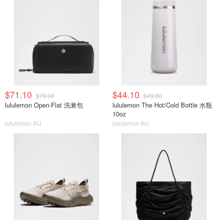
$71.10
$44.10
$79.00
$49.00
lululemon Open-Flat 洗漱包
lululemon The Hot/Cold Bottle 水瓶
10oz
lululemon AU
lululemon AU