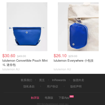
$30.60
$26.10
$49.00
$29.00
lululemon Convertible Pouch Mini
lululemon Everywhere 小包挂
1L 迷你包
lululemon AU
lululemon AU
联系我们
黑五
InRewards
饭团外卖
隐私条款
用户协议
版权声明
触屏版
电脑版
下载App
2019©dealmoon.com.au