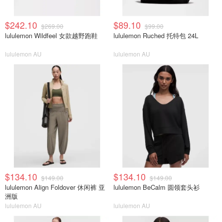
$242.10
$89.10
$269.00
$99.00
lululemon Wildfeel 女款越野跑鞋
lululemon Ruched 托特包 24L
lululemon AU
lululemon AU
$134.10
$134.10
$149.00
$149.00
lululemon Align Foldover 休闲裤 亚
lululemon BeCalm 圆领套头衫
洲版
lululemon AU
lululemon AU