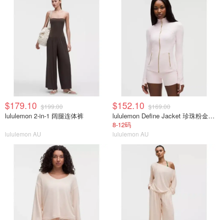
$179.10
$152.10
$199.00
$169.00
lululemon 2-in-1 阔腿连体裤
lululemon Define Jacket 珍珠粉金拉链
8-12码
lululemon AU
lululemon AU